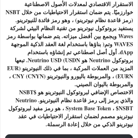
الاستقرار الاقتصادي لمعدلات الأصول الاصطناعية
خوارزميًا. يتم ضمان استقرار الاحتياطيات من خلال NSBT
(رمز قاعدة نظام نيوترينو) ، وهو رمز فائدة للنيوترينو.
يستفيد بروتوكول نيوترينو من تقنية النظام البيئي لشركة
Waves ويجمع بين أفضل ميزاته. يتم ضمانها بواسطة رمز
WAVES وتم( بناؤها باستخدام لغة العقد الذكية الموجهة
dApp. أول أصل اصطناعي تم إنشاؤه باستخدام
بروتوكول Neutrino هو Neutrino USD (USDN. تبعها
المزيد من العملات المركبة ، بما في ذلك النيوترينو (EUR
(EURN ، والمربوطة باليورو والنيوترينو CNY (CNYN) ،
والمربوطة باليوان الصيني.
الاختصاص الإضافي لبروتوكول النيوترينو هو $NSBT
والذي يرمز إلى رمز قاعدة نظام النيوترينو. Neutrino
System Base Token ، $NSBT ، هو رمز مفيد لبروتوكول
نيوترينو مصمم لضمان استقرار الاحتياطيات في عقد
نيوترينو الذكي من خلال إعادة الرسملة.