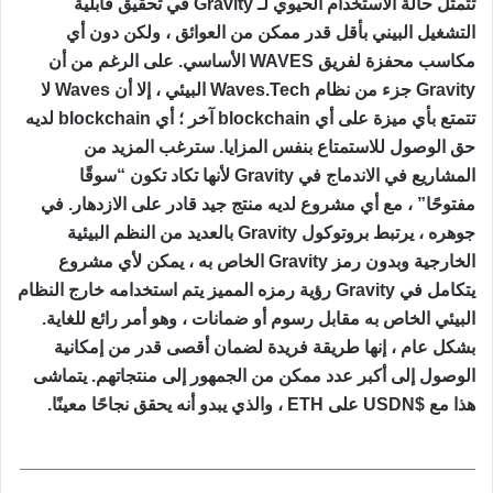
تتمثل حالة الاستخدام الحيوي لـ Gravity في تحقيق قابلية
التشغيل البيني بأقل قدر ممكن من العوائق ، ولكن دون أي
مكاسب محفزة لفريق WAVES الأساسي. على الرغم من أن
Gravity جزء من نظام Waves.Tech البيئي ، إلا أن Waves لا
تتمتع بأي ميزة على أي blockchain آخر ؛ أي blockchain لديه
حق الوصول للاستمتاع بنفس المزايا. سترغب المزيد من
المشاريع في الاندماج في Gravity لأنها تكاد تكون “سوقًا
مفتوحًا” ، مع أي مشروع لديه منتج جيد قادر على الازدهار. في
جوهره ، يرتبط بروتوكول Gravity بالعديد من النظم البيئية
الخارجية وبدون رمز Gravity الخاص به ، يمكن لأي مشروع
يتكامل في Gravity رؤية رمزه المميز يتم استخدامه خارج النظام
البيئي الخاص به مقابل رسوم أو ضمانات ، وهو أمر رائع للغاية.
بشكل عام ، إنها طريقة فريدة لضمان أقصى قدر من إمكانية
الوصول إلى أكبر عدد ممكن من الجمهور إلى منتجاتهم. يتماشى
هذا مع $USDN على ETH ، والذي يبدو أنه يحقق نجاحًا معينًا.
______________________________________________
______________________________________________