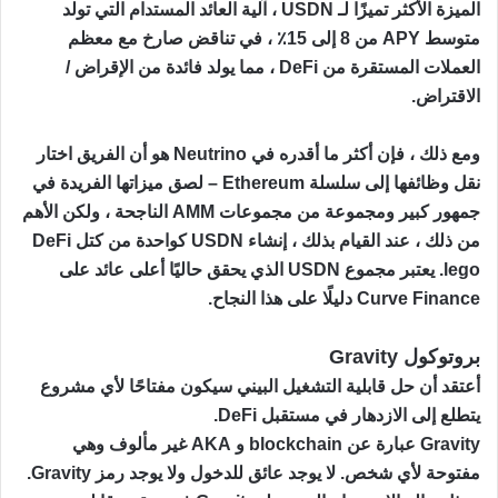
الميزة الأكثر تميزًا لـ USDN ، آلية العائد المستدام التي تولد
متوسط ​​APY من 8 إلى 15٪ ، في تناقض صارخ مع معظم
العملات المستقرة من DeFi ، مما يولد فائدة من الإقراض /
الاقتراض.
ومع ذلك ، فإن أكثر ما أقدره في Neutrino هو أن الفريق اختار
نقل وظائفها إلى سلسلة Ethereum – لصق ميزاتها الفريدة في
جمهور كبير ومجموعة من مجموعات AMM الناجحة ، ولكن الأهم
من ذلك ، عند القيام بذلك ، إنشاء USDN كواحدة من كتل DeFi
lego. يعتبر مجموع USDN الذي يحقق حاليًا أعلى عائد على
Curve Finance دليلًا على هذا النجاح.
بروتوكول Gravity
أعتقد أن حل قابلية التشغيل البيني سيكون مفتاحًا لأي مشروع
يتطلع إلى الازدهار في مستقبل DeFi.
Gravity عبارة عن blockchain و AKA غير مألوف وهي
مفتوحة لأي شخص. لا يوجد عائق للدخول ولا يوجد رمز Gravity.