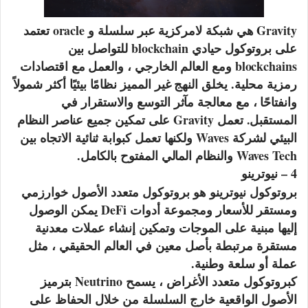
Gravity هي شبكة لامركزية عبر سلسلة و oracle تعتمد
على بروتوكول حيادي blockchain للتواصل بين
blockchains ومع العالم الخارجي ، والعمل مع اقتصادات
رمزية محلية. يخلق النهج غير المميز نظامًا بيئيًا أكثر شمولاً
وانفتاحًا ، مع معالجة مآثر التوسع والاستقرار في
المستقبل. تعمل Gravity على تمكين جميع عناصر النظام
البيئي لشركة Waves ولكنها تعمل كبوابة ثنائية الاتجاه بين
Waves Tech والنظام المالي المفتوح بالكامل.
4 – نيوترينو
بروتوكول نيوترينو هو بروتوكول متعدد الأصول خوارزمي
ومستقر للأسعار ومجموعة أدوات DeFi يمكن الوصول
إليها مبنية على الموجات وتمكين إنشاء عملات معدنية
مستقرة مرتبطة بأصل معين في العالم الحقيقي ، مثل
عملة أو سلعة وطنية.
كبروتوكول متعدد الأغراض ، يسمح Neutrino بترميز
الأصول الواقعية خارج السلسلة من خلال الحفاظ على