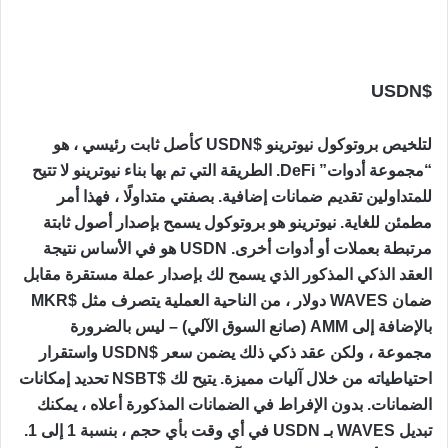
$USDN
لتلخيص بروتوكول نيوترينو $USDN كأصل ثابت رئيسي ، هو
“مجموعة أدوات” DeFi. الطريقة التي تم بها بناء نيوترينو لا تتيح
للمتداولين تقديم ضمانات إضافية. بصفتي متداولًا ، فهذا أمر
مطمئن للغاية. نيوترينو هو بروتوكول يسمح بإصدار أصول ثابتة
مرتبطة بعملات أو أدوات أخرى. USDN هو في الأساس نتيجة
العقد الذكي المذكور الذي يسمح لك بإصدار عملة مستقرة مقابل
ضمان WAVES دولار ، من الناحية العملية يتصرف مثل $MKR
بالإضافة إلى AMM (صانع السوق الآلي) – ليس بالضرورة
مجموعة ، ولكن عقد ذكي ذلك يضمن سعر $USDN واستقرار
احتياطياته من خلال آليات مميزة. يتيح لك $NSBT تحديد إمكانات
الضمانات. بدون الإفراط في الضمانات المذكورة أعلاه ، يمكنك
تبديل WAVES بـ USDN في أي وقت بأي حجم ، بنسبة 1 إلى 1.