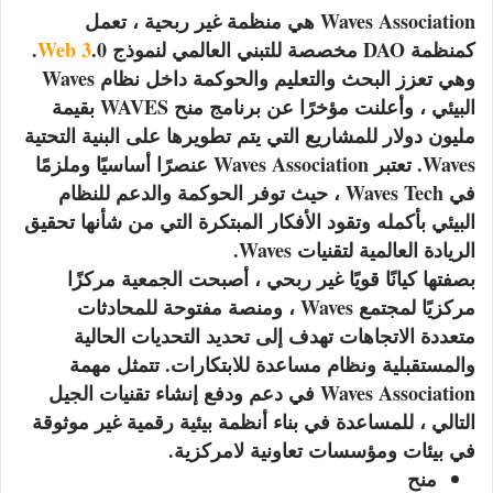
Waves Association هي منظمة غير ربحية ، تعمل
كمنظمة DAO مخصصة للتبني العالمي لنموذج
Web 3
.0.
وهي تعزز البحث والتعليم والحوكمة داخل نظام Waves
البيئي ، وأعلنت مؤخرًا عن برنامج منح WAVES بقيمة
مليون دولار للمشاريع التي يتم تطويرها على البنية التحتية
Waves. تعتبر Waves Association عنصرًا أساسيًا وملزمًا
في Waves Tech ، حيث توفر الحوكمة والدعم للنظام
البيئي بأكمله وتقود الأفكار المبتكرة التي من شأنها تحقيق
الريادة العالمية لتقنيات Waves.
بصفتها كيانًا قويًا غير ربحي ، أصبحت الجمعية مركزًا
مركزيًا لمجتمع Waves ، ومنصة مفتوحة للمحادثات
متعددة الاتجاهات تهدف إلى تحديد التحديات الحالية
والمستقبلية ونظام مساعدة للابتكارات. تتمثل مهمة
Waves Association في دعم ودفع إنشاء تقنيات الجيل
التالي ، للمساعدة في بناء أنظمة بيئية رقمية غير موثوقة
في بيئات ومؤسسات تعاونية لامركزية.
منح