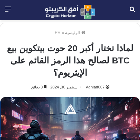
بحث
الق
عن
الرئيسية
»
PR
لماذا تختار أكبر 20 حوت بيتكوين بيع
BTC لصالح هذا الرمز القائم على
الإيثريوم؟
Aghiad007
سبتمبر 30, 2024
3 دقائق