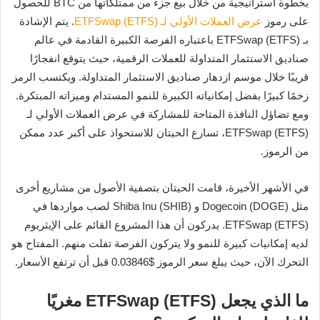
بخطوة استراتيجية من خلال بيع جزء من ممتلكاتها من BTC للحصول
على رموز
عرض العملات الأولي لـ ETFSwap (ETFS)
. يتم الإشادة
بـ ETFSwap (ETFS) باعتباره الفرصة الكبيرة القادمة في عالم
صناديق الاستثمار المتداولة للعملات الرقمية، حيث يتوقع انفجارًا
قريبًا خلال موسم ازدهار صناديق الاستثمار المتداولة. ويكتسب الرمز
زخمًا كبيرًا بفضل إمكانياته الكبيرة للنمو المستدام وميزاته المبتكرة.
ومع تضاؤل النافذة المتاحة للمشاركة في عرض العملات الأولي لـ
ETFSwap (ETFS)، تسارع الحيتان للاستحواذ على أكبر عدد ممكن
من الرموز.
في الأشهر الأخيرة، قامت الحيتان بتصفية الأصول من مشاريع أخرى
مثل Dogecoin (DOGE) و Shiba Inu (SHIB) لصب مواردها في
ETFSwap (ETFS). يدركون أن هذا المشروع القائم على الإيثريوم
لديه إمكانيات كبيرة للنمو ولا يتركون الفرصة تفلت منهم. المفتاح هو
التحرك الآن، حيث يبلغ سعر الرموز $0.03846 قبل أن ترتفع الأسعار.
ما الذي يجعل ETFSwap (ETFS) مغريًا