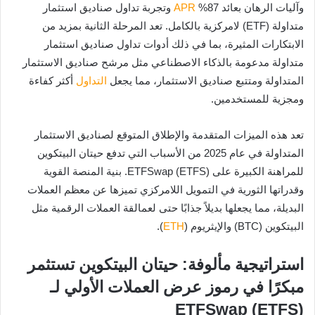
وآليات الرهان بعائد 87%
APR
وتجربة تداول صناديق استثمار
متداولة (ETF) لامركزية بالكامل. تعد المرحلة الثانية بمزيد من
الابتكارات المثيرة، بما في ذلك أدوات تداول صناديق استثمار
متداولة مدعومة بالذكاء الاصطناعي مثل مرشح صناديق الاستثمار
المتداولة ومتتبع صناديق الاستثمار، مما يجعل
التداول
أكثر كفاءة
ومجزية للمستخدمين.
تعد هذه الميزات المتقدمة والإطلاق المتوقع لصناديق الاستثمار
المتداولة في عام 2025 من الأسباب التي تدفع حيتان البيتكوين
للمراهنة الكبيرة على ETFSwap (ETFS). بنية المنصة القوية
وقدراتها الثورية في التمويل اللامركزي تميزها عن معظم العملات
البديلة، مما يجعلها بديلاً جذابًا حتى لعمالقة العملات الرقمية مثل
البيتكوين (BTC) والإيثريوم (
ETH
).
استراتيجية مألوفة: حيتان البيتكوين تستثمر
مبكرًا في رموز عرض العملات الأولي لـ
ETFSwap (ETFS)