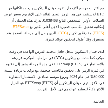
مع اقتراب موسم الازدهار، تقوم حيتان البيتكوين ببيع ممتلكاتها من
BTC للاستثمار في هذا الرمز النجم القائم على الإيثريوم بسعر عرض
العملات الأولي المنخفض البالغ $0.03846. تدرك هذه الحيتان أن
إمكانية تحقيق مكاسب قصيرة الأجل أعلى بكثير مع
ETFSwap
(ETFS)
مقارنةً ببيتكوين
(BTC)
، الذي وصل إلى مرحلة النضوج وقد
يستغرق وقتًا أطول لتحقيق عوائد كبيرة.
لدى حيتان البيتكوين سجل حافل بتحديد الفرص الواعدة في وقت
مبكر، كما حدث مع بيتكوين (BTC) في مراحلها المبكرة. قرارهم
بالاستثمار في ETFSwap (ETFS) في هذه المرحلة يشير إلى ثقتهم
في قدرة الرمز على تحقيق مكاسب ضخمة. مع توقعات بزيادة بنسبة
30,000% في عام 2024 وبزوغ موسم صناديق الاستثمار المتداولة
في الأفق، ترى حيتان البيتكوين أن ETFSwap (ETFS) هو الخيار
الأكثر ذكاءً لتعظيم عوائدهم في الأجل القريب.
الخاتمة