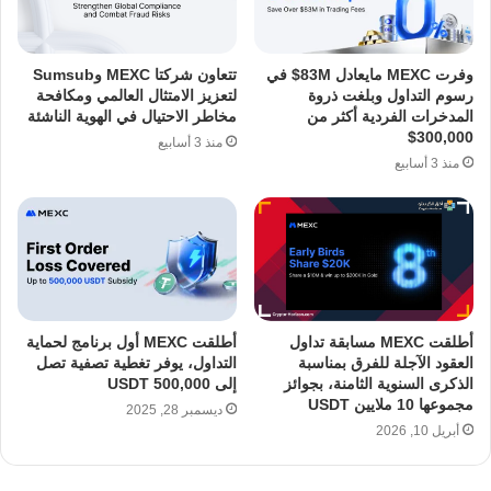
وفرت MEXC مايعادل 83M$ في
تتعاون شركتا MEXC وSumsub
رسوم التداول وبلغت ذروة
لتعزيز الامتثال العالمي ومكافحة
المدخرات الفردية أكثر من
مخاطر الاحتيال في الهوية الناشئة
300,000$
منذ 3 أسابيع
منذ 3 أسابيع
أطلقت MEXC مسابقة تداول
أطلقت MEXC أول برنامج لحماية
العقود الآجلة للفرق بمناسبة
التداول، يوفر تغطية تصفية تصل
الذكرى السنوية الثامنة، بجوائز
إلى 500,000 USDT
مجموعها 10 ملايين USDT
ديسمبر 28, 2025
أبريل 10, 2026