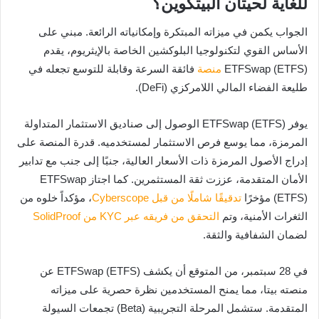
للغاية لحيتان البيتكوين؟
الجواب يكمن في ميزاته المبتكرة وإمكانياته الرائعة. مبني على
الأساس القوي لتكنولوجيا البلوكشين الخاصة بالإيثريوم، يقدم
ETFSwap (ETFS)
منصة
فائقة السرعة وقابلة للتوسع تجعله في
طليعة الفضاء المالي اللامركزي (DeFi).
يوفر ETFSwap (ETFS) الوصول إلى صناديق الاستثمار المتداولة
المرمزة، مما يوسع فرص الاستثمار لمستخدميه. قدرة المنصة على
إدراج الأصول المرمزة ذات الأسعار العالية، جنبًا إلى جنب مع تدابير
الأمان المتقدمة، عززت ثقة المستثمرين. كما اجتاز ETFSwap
(ETFS) مؤخرًا
تدقيقًا شاملًا من قبل Cyberscope
، مؤكداً خلوه من
الثغرات الأمنية، وتم
التحقق من فريقه عبر KYC من SolidProof
لضمان الشفافية والثقة.
في 28 سبتمبر، من المتوقع أن يكشف ETFSwap (ETFS) عن
منصته بيتا، مما يمنح المستخدمين نظرة حصرية على ميزاته
المتقدمة. ستشمل المرحلة التجريبية (Beta) تجمعات السيولة