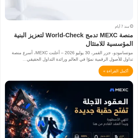
منذ 7 أيام
منصة MEXC تدمج World-Check لتعزيز البنية
المؤسسية للامتثال
موتسامودو، جزر القمر، 30 يوليو 2026 – أعلنت MEXC، أسرع منصة
تداول للأصول الرقمية نموًا في العالم ورائدة التداول الحقيقي…
أكمل القراءة »