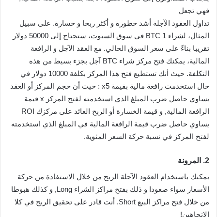
فهي تجعل
تداول العقود الآجلة أشد خطورة و أكثر ربحا و خسارة. على سبيل
المثال، لشراء 1
BTC
في سوق السبوت، ستحتاج إلى 50000 دولار
تقريبا بناءً على سعر السوق الحالي. مع العقد الآجل و الرافعة
المالية، يمكنك فتح مركز شراء
BTC
آجل بجزء بسيط من هذه
التكلفة. حيث أنك تستطيع فتح هذا المركز بكلفة 10000 دولار في
حال استخدمت رافعة مالية بقيمة x5 : حيث أن حجم المركز أو العقد
يساوي حاصل ضرب المبلغ الذي استخدمته لفتح المركز x قيمة
الرافعة المالية, و قيمة الخسارة أو الربح العائد على مركزك ROI
يساوي حاصل ضرب قيمة الرافعة المالية في
المبلغ الذي استخدمته
لفتح المركز في نسبة حركة السعر المئوية.
2. المرونة
يمكنك باستخدام العقود الآجلة الربح من خلال الاستفادة من حركة
الأسعار سواء صعودا و ذلك بفتح مراكز الشراء Long, و كذلك هبوطا
من خلال فتح مراكز البيع Short. أنت قادر على تحقيق الربح في كلا
الاتجاهين!