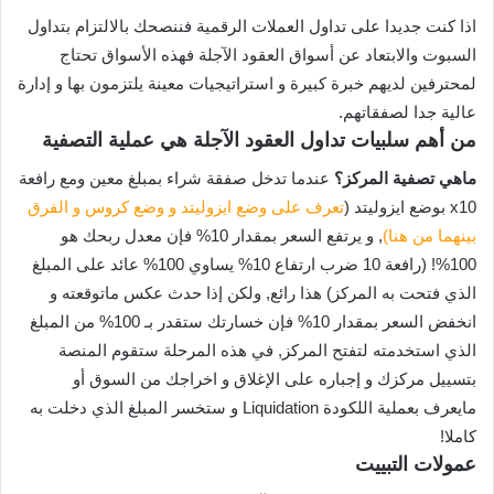
اذا كنت جديدا على تداول العملات الرقمية فننصحك بالالتزام بتداول
السبوت والابتعاد عن أسواق العقود الآجلة فهذه الأسواق تحتاج
لمحترفين لديهم خبرة كبيرة و استراتيجيات معينة يلتزمون بها و إدارة
عالية جدا لصفقاتهم.
من أهم سلبيات تداول العقود الآجلة هي عملية التصفية
ماهي تصفية المركز؟
عندما تدخل صفقة شراء بمبلغ معين ومع رافعة
x10 بوضع ايزوليتد (
تعرف على وضع ايزوليتد و وضع كروس و الفرق
بينهما من هنا)
, و يرتفع السعر بمقدار 10% فإن معدل ربحك هو
100%! (رافعة 10 ضرب ارتفاع 10% يساوي 100% عائد على المبلغ
الذي فتحت به المركز) هذا رائع, ولكن إذا حدث عكس ماتوقعته و
انخفض السعر بمقدار 10% فإن خسارتك ستقدر بـ 100% من المبلغ
الذي استخدمته لتفتح المركز, في هذه المرحلة ستقوم المنصة
بتسييل مركزك و إجباره على الإغلاق و اخراجك من السوق أو
مايعرف بعملية اللكودة Liquidation و ستخسر المبلغ الذي دخلت به
كاملا!
عمولات التبييت