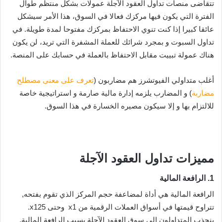
تتقاضى منصات تداول العقود الآجلة عمولات بشكل منتظم طوال
الفترة التي يكون فيها مركزك فعالا في السوق، هذا الأمر سيشكل
عائقا كبيرا إذا كنت تنوي الاحتفاظ بمركزك مفتوحا لمدة طويلة. في
تداول السبوت و بمجرد شرائك للعملة المشفرة التي تريد، لن يكون
هناك عمولة تبييت مقابل الاحتفاظ بالعملة في حسابك على المنصة.
أغلب متداولي الفيوتشرز هم مضاربون (
تعرف على معنى مصطلح
مضاربة
) و المضارب يلزمه إدارة مالية صارمة و استراتيجية خاصة
للالتزام بها و إلا سيكون مصيره الخسارة في هذا السوق.
مميزات تداول العقود الآجلة
1. الرافعة المالية
الرافعة المالية هي أداة لمضاعفة حجم المركز الذي تقوم بفتحه,
تتراوح قيمتها في أسواق العملات الرقمية من x1 وحتى x125.
ينجذب المتداولون إلى سوق العقود الآجلة بسبب الرافعة المالية,