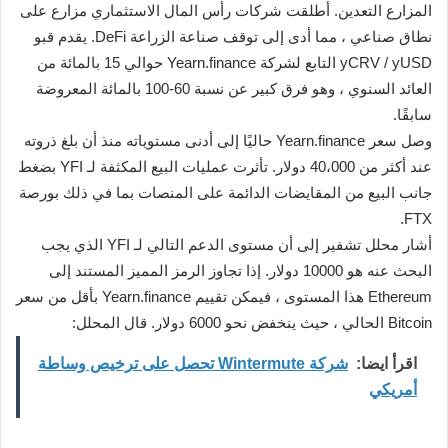
المزارع التعدين. أطلقت شركات رأس المال الاستثماري مزارع على
نطاق صناعي ، مما أدى إلى توقف صناعة الزراعة DeFi. يقدم قبو
yCRV / yUSD التابع لشركة Yearn.finance حوالي 15 بالمائة من
العائد السنوي ، وهو فرق كبير عن نسبة 60-100 بالمائة المعروضة
سابقًا.
وصل سعر Yearn.finance حاليًا إلى أدنى مستوياته منذ أن بلغ ذروته
عند أكثر من 40،000 دولار. تأثرت عمليات البيع المكثفة لـ YFI بضغط
جانب البيع من المقايضات الدائمة على المنصات بما في ذلك بورصة
FTX.
أشار محلل تشفير إلى أن مستوى الدعم التالي لـ YFI الذي يجب
البحث عنه هو 10000 دولار. إذا تجاوز الرمز المميز المستند إلى
Ethereum هذا المستوى ، فيمكن تقييم Yearn.finance بأقل من سعر
Bitcoin الحالي ، حيث ينخفض نحو 6000 دولار. قال المحلل:
اقرأ ايضا:
شركة Wintermute تحصل على ترخيص وساطة
أمريكي