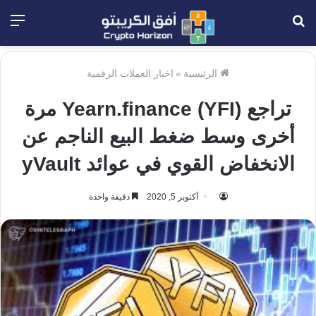
بحث
الق
عن
الرئيسية
»
اخبار العملات الرقمية
تراجع (Yearn.finance (YFI مرة
أخرى وسط ضغط البيع الناجم عن
الانخفاض القوي في عوائد yVault
أكتوبر 5, 2020
دقيقة واحدة