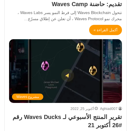
تقديم: حاضنة Waves Camp
تتحول Waves Blockchain إلى فرط النمو يسر Waves Labs ،
محرك نمو Waves Protocol ، أن تعلن عن إطلاق مسرّع…
أكمل القراءة »
مشروع Waves
Aghiad007
أكتوبر 25, 2022
تقرير المنتج الأسبوعي لـ Waves Ducks رقم
#26 أكتوبر 21