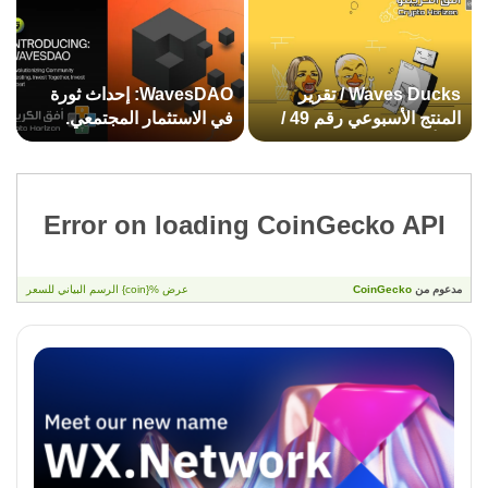
Waves Ducks / تقرير
WavesDAO: إحداث ثورة
المنتج الأسبوعي رقم 49 /
في الاستثمار المجتمعي.
14 أبريل
استثمروا معًا ، استثمروا
بشكل أفضل!