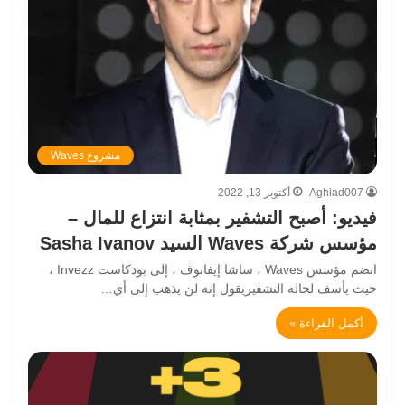
مشروع Waves
Aghiad007
أكتوبر 13, 2022
فيديو: أصبح التشفير بمثابة انتزاع للمال –
مؤسس شركة Waves السيد Sasha Ivanov
انضم مؤسس Waves ، ساشا إيفانوف ، إلى بودكاست Invezz ،
حيث يأسف لحالة التشفيريقول إنه لن يذهب إلى أي…
أكمل القراءة »