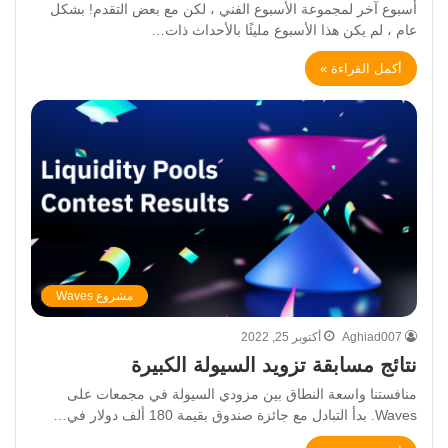
أسبوع آخر لمجموعة الأسبوع الفني ، لكن مع بعض التقدم! بشكل
عام ، لم يكن هذا الأسبوع مليئًا بالأحداث ذات…
أكمل القراءة »
مشروع Waves
Aghiad007
أكتوبر 25, 2022
نتائج مسابقة تزويد السيولة الكبيرة
منافستنا واسعة النطاق بين مزودي السيولة في مجمعات على
Waves. بدأ التبادل مع جائزة صندوق بقيمة 180 ألف دولار في…