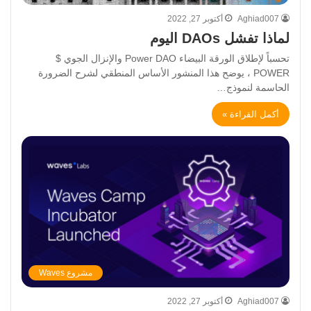
Aghiad007
أكتوبر 27, 2022
لماذا تفشل DAOs اليوم
تحسباً لإطلاق الورقة البيضاء Power DAO والإنزال الجوي $
POWER ، يوضح هذا المنشور الأساس المنطقي لشرح الضرورة
الحاسمة لنموذج…
أكمل القراءة »
مشروع Waves
Aghiad007
أكتوبر 27, 2022