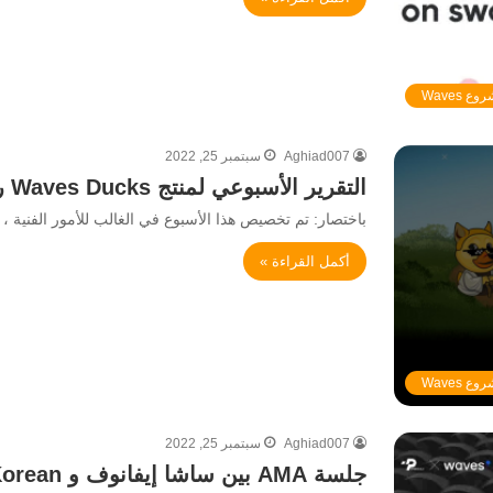
ع Waves
Aghiad007
سبتمبر 25, 2022
التقرير الأسبوعي لمنتج Waves Ducks رقم 23 / 23 سبتمبر
باختصار: تم تخصيص هذا الأسبوع في الغالب للأمور الفنية ، و
أكمل القراءة »
ع Waves
Aghiad007
سبتمبر 25, 2022
جلسة AMA بين ساشا إيفانوف و Pantera ICO Korean : الملخص