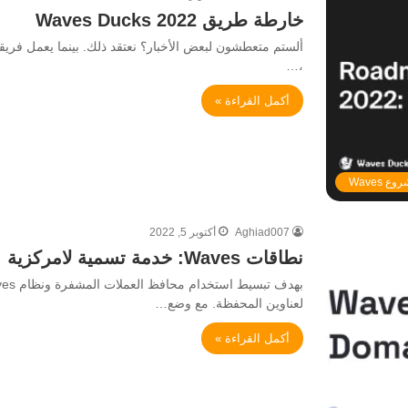
خارطة طريق Waves Ducks 2022
،…
أكمل القراءة »
ع Waves
Aghiad007
أكتوبر 5, 2022
نطاقات Waves: خدمة تسمية لامركزية
لعناوين المحفظة. مع وضع…
أكمل القراءة »