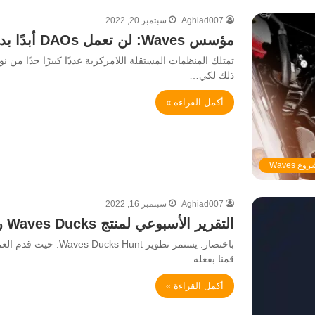
Aghiad007
سبتمبر 20, 2022
مؤسس Waves: لن تعمل DAOs أبدًا بدون إصلاح الحوكمة
تمتلك المنظمات المستقلة اللامركزية عددًا كبيرًا جدًا من ن
ذلك لكي…
أكمل القراءة »
ع Waves
Aghiad007
سبتمبر 16, 2022
التقرير الأسبوعي لمنتج Waves Ducks رقم #22 لتاريخ 16 سبتمبر
قمنا بفعله…
أكمل القراءة »