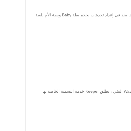
ألستم متعطشون لبعض الأخبار؟ نعتقد ذلك. بينما يعمل فريقنا بجد في إعداد تحديثات بحجم بطة Baby وبطة الأم للعبة
بهدف تبسيط استخدام محافظ العملات المشفرة ونظام Waves البيئي ، تطلق Keeper خدمة التسمية الخاصة بها