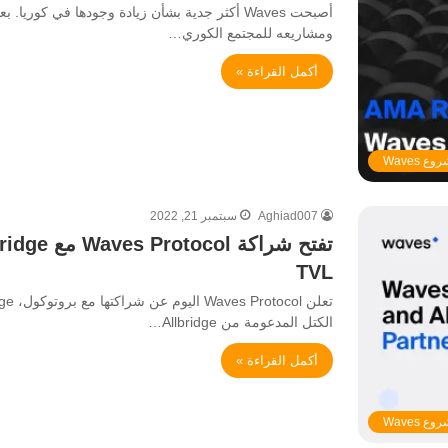
أصبحت Waves أكثر جدية بشأن زيادة وجودها في كور
ومشاريعه للمجتمع الكوري…
أكمل القراءة »
ع Waves
Aghiad007
سبتمبر 21, 2022
TVL
الكتل المدعومة من Allbridge…
أكمل القراءة »
ع Waves