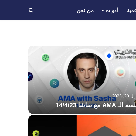
مية
أدوات
من نحن
بحث
عن
 20, 2023
الـ AMA مع ساشا 14/4/23