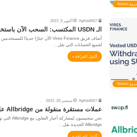
ع Waves
Aghiad007
أكتوبر 5, 2022
الـ USDN المكتسب: السحب الآن باستخدام رمز SURF
أضاف فريق Vires Finance الآن خيارًا ج
لجميع الحسابات التي تقل…
أكمل القراءة »
ع Waves
Aghiad007
سبتمبر 28, 2022
عملات مستقرة منقولة من Allbridge على Swop.fi
Allbridge الجديدة نقل…
أكمل القراءة »