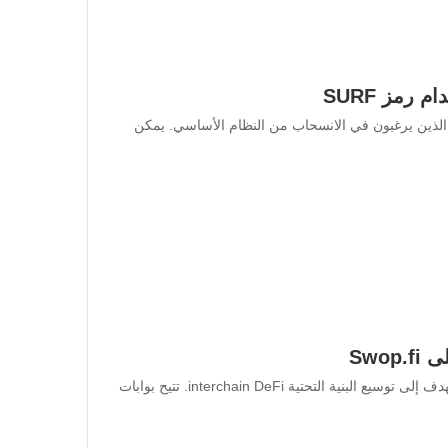
ديدًا للمستخدمين الذين يرغبون في الانسحاب من النظام الأساسي. يمكن
نحن متحمسون لمشاركة أخبار التعاون مع Allbridge التي تهدف إلى توسيع البنية التحتية interchain DeFi. تتيح بوابات