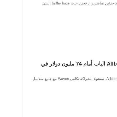
يا. بعد حدثين مباشرين ناجحين حيث قدمنا نظامنا البيئي
تفتح شراكة Waves Protocol مع Allbridge الباب أمام 74 مليون دولار في
تعلن Waves Protocol اليوم عن شراكتها مع بروتوكول، Allbridge. ستشهد الشراكة تكامل Waves مع جميع سلاسل