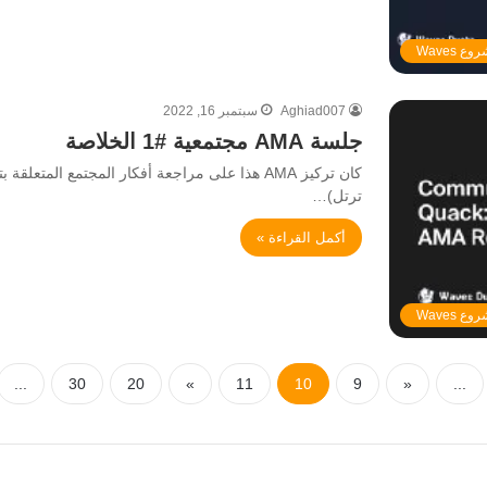
ع Waves
Aghiad007
سبتمبر 16, 2022
جلسة AMA مجتمعية #1 الخلاصة
ترتل)…
أكمل القراءة »
ع Waves
...
30
20
»
11
10
9
«
...