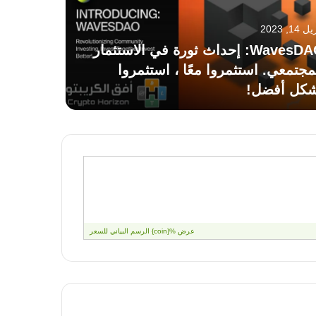
 14, 2023
WavesDAO: إحداث ثورة في الاستثمار
مجتمعي. استثمروا معًا ، استثمروا
كل أفضل!