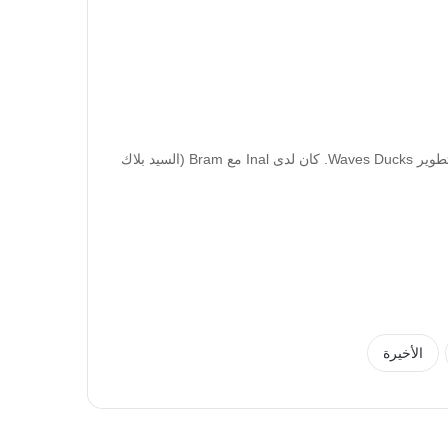
كان تركيز AMA هذا على مراجعة أفكار المجتمع المتعلقة بتطوير Waves Ducks. كان لدى Inal مع Bram (السيد بلاك
الأخيرة