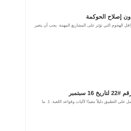
واقل الهجوم التي تؤثر على المشاريع المهمة. يجب أن يتغير
باختصار: يستمر تطوير Waves Ducks Hunt: حيث قدم العمل على التطبيق دليلاً مفيدًا لآليات وقواعد اللعبة. 1. ما