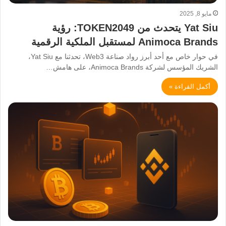
مايو 8, 2025
Yat Siu يتحدث من TOKEN2049: رؤية
Animoca Brands لمستقبل الملكية الرقمية
في حوار خاص مع أحد أبرز رواد صناعة Web3، تحدثنا مع Yat Siu،
الشريك المؤسس لشركة Animoca Brands، على هامش…
أكمل القراءة »