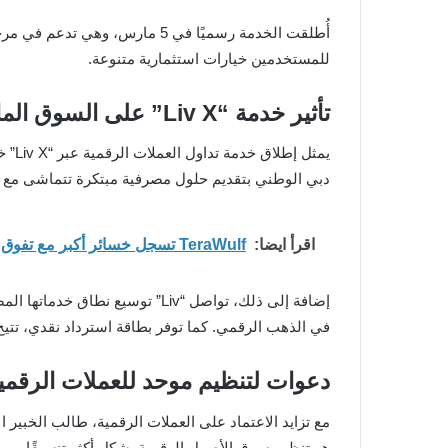
أُطلقت الخدمة رسميًا في 5 مارس، وهي تدعم في مرحلتها الأولى خمس عملات رقمية رئيسية. تشمل هذه العملات
للمستخدمين خيارات استثمارية متنوعة.
تأثير خدمة “Liv X” على السوق المالية
يمثل
دبي الوطني بتقديم حلول مصرفية مبتكرة تتماشى مع ال
اقرأ ايضا:
TeraWulf تسجل خسائر أكبر مع تفوق إيرادات الذكاء الاصطناعي على تعدين BTC
في الذهب الرقمي. كما توفر بطاقة استرداد نقدي، تتيح للمستخدمي
دعوات لتنظيم موحد للعملات الرقمي
مع تزايد الاعتماد على العملات الرقمية، طالب الخب
هو تنظيم سوق الأصول الرقمية بشكل أكثر تنسيقًا. وبينم