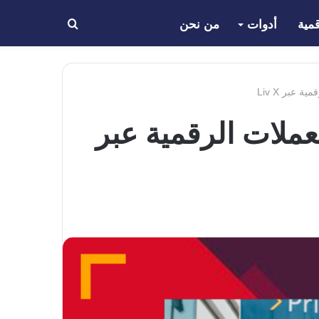
مية
أدوات
من نحن
بحث
عن
عبر Liv X
عملات الرقمية عبر