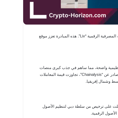
أعلن بنك الإمارات دبي الوطني، المملوك لحكومة دبي، عن إطلاق خدمة تداول العملات الرقمية عبر تطبيق “Liv X”، التابع لمنصته المصرفية الرقمية “Liv”. هذه المبادرة تعزز موقع
ح تنظيمية واضحة، مما ساهم في جذب كبرى منصات
(Binance)، وكريبتو.كوم (Crypto.com)، وOKX، التي حصلت على تراخيص للعمل داخل الدولة. ووفقًا لتقرير صادر عن “Chainalysis”، تجاوزت قيمة المعاملات
التي حصلت على ترخيص من سلطة دبي لتنظيم الأصول