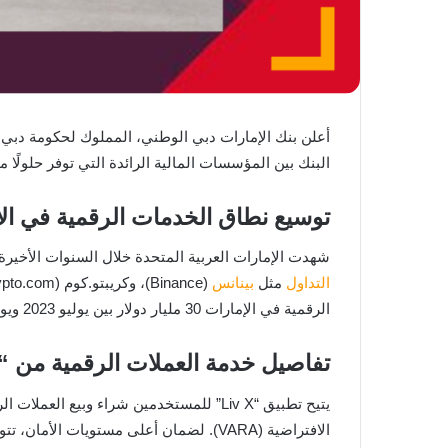
البنك بين المؤسسات المالية الرائدة التي توفر حلولً
توسيع نطاق الخدمات الرقمية في ال
شهدت الإمارات العربية المتحدة خلال السنوات الأخير
التداول
مثل
بينانس
الرقمية في الإمارات 30 مليار دولار بين يوليو 2023 ويونيو 2024. هذا الرقم يجعلها ثالث أكبر اقتصاد رقمي في منطقة الشرق الأوسط وشمال إفريقيا.
تفاصيل خدمة العملات الرقمية من “Liv X”
يتيح تطبيق “Liv X” للمستخدمين شراء وبيع العملات الرقمية بسهولة. تتم هذه العمليات بالشراكة مع
الافتراضية (VARA). لضمان أعلى مستويات الأمان، تتولى “Zodia Custody”، المدعومة من بنك ستاندرد تشارترد، مسؤولية حفظ الأصول الرقمية.