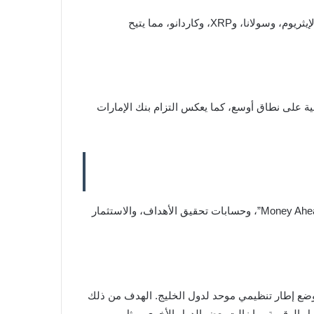
، والإيثريوم، وسولانا، وXRP، وكاردانو، مما يتيح
 تبني العملات الرقمية على نطاق أوسع، كما يعكس التزام بنك الإمارات
إضافة إلى ذلك، تواصل “Liv” توسيع نطاق خدماتها المصرفية الرقمية. فهي تقدم منتجات مالية متطورة، مثل حسابات التوفير “Money Ahead”، وحسابات تحقيق الأهداف، والاستثمار
وضع إطار تنظيمي موحد لدول الخليج. الهدف من ذلك
صول الرقمية، ما زالت بعض الدول الأخرى، مثل