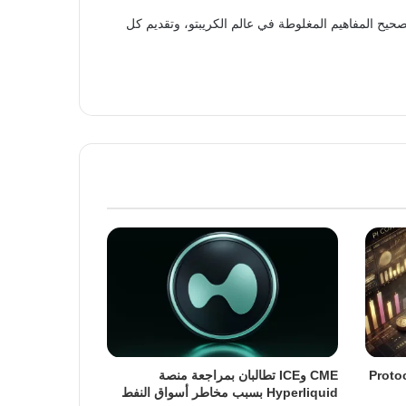
حيح المفاهيم المغلوطة في عالم الكريبتو، وتقديم كل
ة ترقية Protocol 23
CME وICE تطالبان بمراجعة منصة
Hyperliquid بسبب مخاطر أسواق النفط