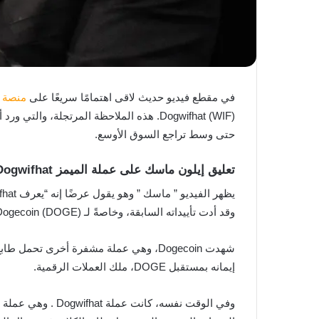
في مقطع فيديو حديث لاقى اهتمامًا سريعًا على
منصة
حتى وسط تراجع السوق الأوسع.
تعليق إيلون ماسك على عملة الميمز Dogwifhat
وقد أدت تأييداته السابقة، وخاصةً لـ Dogecoin (DOGE)، إلى تحركات كبيرة في السوق.
إيمانه بمستقبل DOGE، ملك العملات الرقمية.
وفي الوقت نفسه، كانت عملة Dogwifhat . وهي عملة ميمز تم إطلاقها على سلسلة