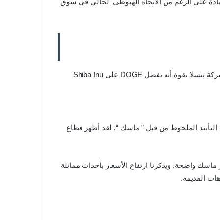
لزيادة على الرغم من الاتجاه الهبوطي الحالي في سوق
علاوة على ذلك، فهذه هي المرة الأولى التي يذكر فيها Musk عملة ميمز بخلاف Dogecoin. في الماضي، أكد الرئيس التنفيذي لشركة تيسلا بقوة أنه يفضل DOGE على Shiba Inu
مستثمرون الجدد بسبب التأييد الملحوظ من قبل ” ماسك “. لقد أظهر قطاع
 المباشرة لذكر ماسك واضحة. ويذكرنا ارتفاع الأسعار بأحداث مماثلة