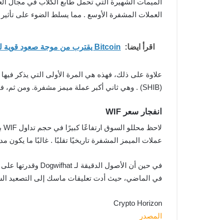
الميمات الشهيرة التي تحمل طابع الكلاب في مجال العم
العملات المشفرة الأوسع . مما يسلط الضوء على تأثير ”
اقرأ ايضا:
Bitcoin يقترب من موجة صعود قوية لكن الطلب الفوري لا يزال العامل الحاسم
(SHIB) . وهي ثاني أكبر عملة ميمز مشفرة. ومن ثم، فإن آخر ذكر لـ Dogwifahat يأتي مفاجأة للجميع.
انفجار سعر WIF
لا
عملات الميمز المشفرة تاريخيًا تقلبًا . غالبًا ما يكون 
في حين أن الأصول 
في الماضي، حيث أدت تعليقات ماسك إلى التصعيد السريع. ومع ذلك، قد يكون ارتفاع 
Crypto Horizon
المصدر