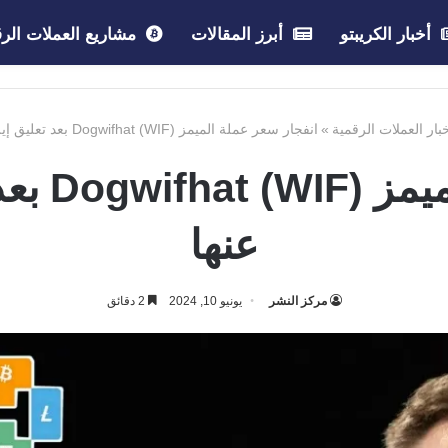
أخبار الكريبتو
أبرز المقالات
مشاريع العملات الرق
بار العملات الرقمية
»
انفجار سعر عملة الميمز Dogwifhat (WIF) بعد تعليق إيلون ماسك عنها
انفجار س
عنها
مركز النشر
يونيو 10, 2024
2 دقائق