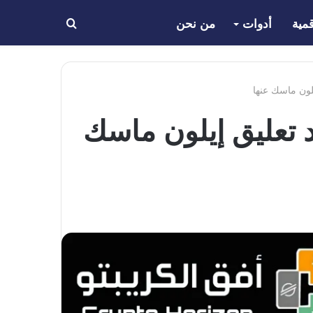
مية
أدوات
من نحن
بحث
عن
عر عملة الميمز Dogwifhat (WIF) بعد تعليق إيلون ماسك