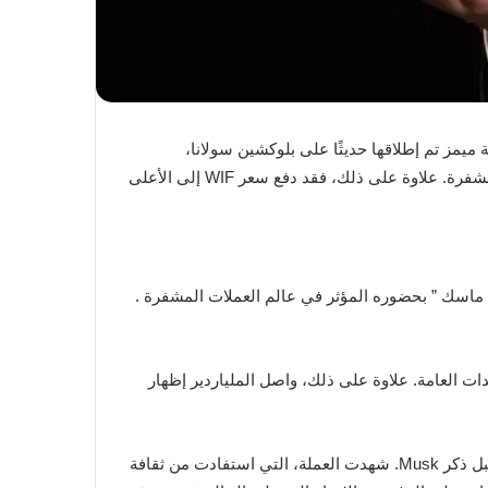
ذكر عملة ميمز تم إطلاقها حديثًا على بلوكشين سولانا،
Dogwifhat (WIF). هذه الملاحظة المرتجلة، والتي ورد أنها ألقيت خلال البث المباشر . قد أرسلت تموجات عبر مجتمع العملات المشفرة. علاوة على ذلك، فقد دفع سعر WIF إلى الأعلى
ن الملايين من أتباعه. اشتهر ” ماسك ” بحضوره المؤثر في عالم العملات المشفرة .
مل طابع الكلاب . مكاسب كبيرة واهتمامًا سائدًا بعد تغريدات Musk العديدة والتأييدات العامة. علاوة على ذلك، واصل الملياردير إظهار
. في المنطقة الحمراء قبل ذكر Musk. شهدت العملة، التي استفادت من ثقافة