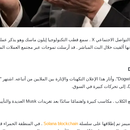
التواصل الاجتماعي X . سمع قطب التكنولوجيا إيلون ماسك وهو ي
يظهر الفيديو ” ماسك ” وهو يقول عرضًا إنه “يعرف Dogwifhat”. وأثار هذا الإعلان التكهنات والإثارة بي
شهدت Dogecoin، وهي عملة مشفرة أخرى تح
Solana
blockchain