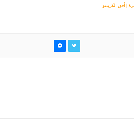
ة | أفق الكريبتو
تويتر
ماسنجر