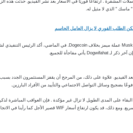
لات المشفرة . ارتفاعًا فوريًا في الأسعار بعد نشر الفيديو. حدثت هذه ا
 ماسك ” الذي لا مثيل له.
حظ محللو السوق ارتفاعًا كبيرًا في حجم تداول WIF بعد الفيديو. علاوة على ذلك، من المرجح أن يقفز ال
مدفوعًا بضجيج وسائل التواصل الاجتماعي والتأييد من الأفراد البارزين.
الدقيقة لـ Dogwifhat وقدرتها على البقاء على المدى الطويل لا تزال غير مؤكدة . فإن العواقب
أسعار WIF قصير الأجل كما رأينا في الاتجاهات القديمة.