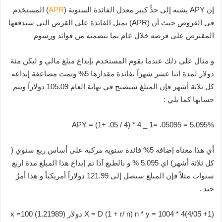
إن APY يشبه إلى حدٍّ كبير معدل الفائدة السنوية (
APR
) المستخدم
في القروض حيث أن (APR) تمثل الفائدة على القرض التي سيدفعها
المقترض على قرضه خلال عام بما تتضمنه من فوائد ورسوم
و مثال على ذلك عندما يقوم المستخدم بإيداع مبلغ مالي و ليكن مئة
دولار لمدة اثنا عشر شهراً بفائدة مقدارها 5% وتمت مضاعفة إيداعه
كل ثلاثة أشهر فإن المبلغ سيصبح في نهاية العام 105.09 دولاراً ويتم
حسابها كما يلي :
APY = (1+ .05 / 4) * 4 _ 1= .05095 = 5.095%
أي هذا معناه إضافة 5% فائدة سنويه مركبة على أساس ربع سنوي (
كل ثلاثة أشهر) اي 5.095 % و بالطبع آذا تم إيداع هذا المبلغ مدة اربع
سنوات مثلاً فإن المبلغ سيصل إلى 121.99 دولاراً أمريكياً و هذا أمرٌ
جيد .
X = D (1 + r/ n) n * y = 1004 * 4(4/05 +1) دولار x =100 (1.21989)