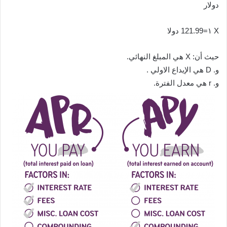
دولار
X ١=121.99 دولا
حيث أن: X هي المبلغ النهائي.
و. D هي الإيداع الاولي .
و. r هي معدل الفترة.