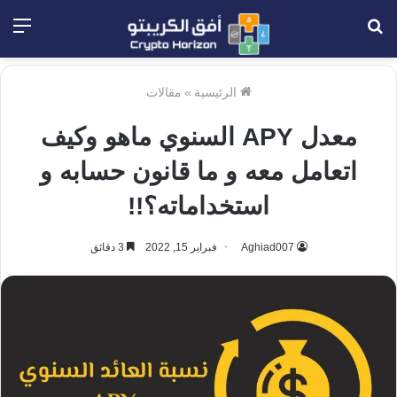
بحث
الق
عن
الرئيسية
»
مقالات
معدل APY السنوي ماهو وكيف
اتعامل معه و ما قانون حسابه و
استخداماته؟!!
Aghiad007
فبراير 15, 2022
3 دقائق