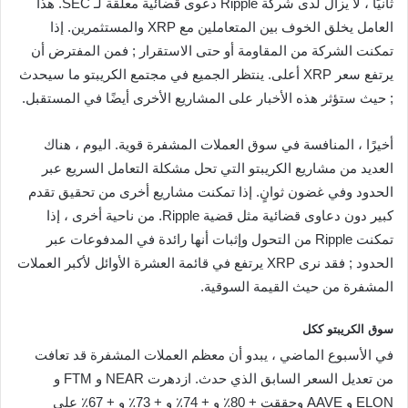
ثانيًا ، لا يزال لدى شركة Ripple دعوى قضائية معلقة لـ SEC. هذا
العامل يخلق الخوف بين المتعاملين مع XRP والمستثمرين. إذا
تمكنت الشركة من المقاومة أو حتى الاستقرار ; فمن المفترض أن
يرتفع سعر XRP أعلى. ينتظر الجميع في مجتمع الكريبتو ما سيحدث
; حيث ستؤثر هذه الأخبار على المشاريع الأخرى أيضًا في المستقبل.
أخيرًا ، المنافسة في سوق العملات المشفرة قوية. اليوم ، هناك
العديد من مشاريع الكريبتو التي تحل مشكلة التعامل السريع عبر
الحدود وفي غضون ثوانٍ. إذا تمكنت مشاريع أخرى من تحقيق تقدم
كبير دون دعاوى قضائية مثل قضية Ripple. من ناحية أخرى ، إذا
تمكنت Ripple من التحول وإثبات أنها رائدة في المدفوعات عبر
الحدود ; فقد نرى XRP يرتفع في قائمة العشرة الأوائل لأكبر العملات
المشفرة من حيث القيمة السوقية.
سوق الكريبتو ككل
في الأسبوع الماضي ، يبدو أن معظم العملات المشفرة قد تعافت
من تعديل السعر السابق الذي حدث. ازدهرت NEAR و FTM و
ELON و AAVE وحققت + 80٪ و + 74٪ و + 73٪ و + 67٪ على