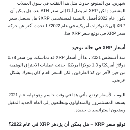
شهرين. من المتوقع حدوث مثل هذا التقلب في سوق العملات
المشفرة ; لكن XRP لم يصل أبدًا إلى سعر ATH بعد. هل يمكن أن
يكون عام 2022 أفضل بالنسبة لمستخدمي XRP؟ هل سيصل سعر
XRP إلى 3 دولارات أمريكية في عام 2022؟ لنتحدث أكثر عن حركة
سعر XRP في توقع سعر XRP هذا.
أسعار XRP في حالة توحيد
منذ أغسطس 2021 ، بدا أن أسعار XRP قد تماسكت بين سعر 0.78
دولارًا أمريكيًا و 1.3 دولارًا أمريكيًا. حدثت عمليات الاختراق الوهمية
من حين لآخر من كلا الطرفين ; لكن السعر العام كان يتحرك بشكل
عرضي.
اليوم ، الأسعار ترتفع. يأتي هذا في وقت حاسم وهو نهاية عام 2021.
يستعد المستثمرون والمتداولون ويتطلعون إلى العام الجديد المقبل
ويضعون استراتيجيات جديدة.
توقع سعر XRP – هل يمكن أن يزدهر XRP في عام 2022؟