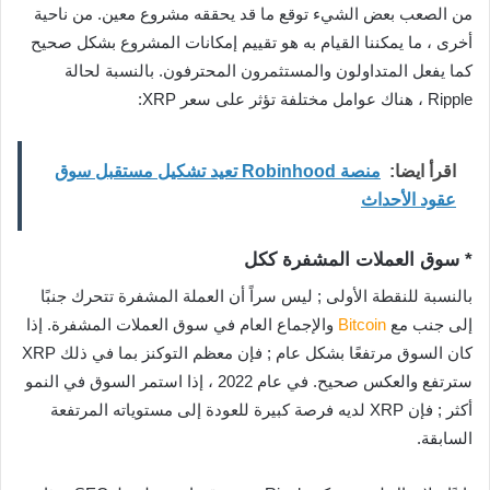
من الصعب بعض الشيء توقع ما قد يحققه مشروع معين. من ناحية
أخرى ، ما يمكننا القيام به هو تقييم إمكانات المشروع بشكل صحيح
كما يفعل المتداولون والمستثمرون المحترفون. بالنسبة لحالة
Ripple ، هناك عوامل مختلفة تؤثر على سعر XRP:
اقرأ ايضا:
منصة Robinhood تعيد تشكيل مستقبل سوق
عقود الأحداث
* سوق العملات المشفرة ككل
بالنسبة للنقطة الأولى ; ليس سراً أن العملة المشفرة تتحرك جنبًا
إلى جنب مع
Bitcoin
والإجماع العام في سوق العملات المشفرة. إذا
كان السوق مرتفعًا بشكل عام ; فإن معظم التوكنز بما في ذلك XRP
سترتفع والعكس صحيح. في عام 2022 ، إذا استمر السوق في النمو
أكثر ; فإن XRP لديه فرصة كبيرة للعودة إلى مستوياته المرتفعة
السابقة.