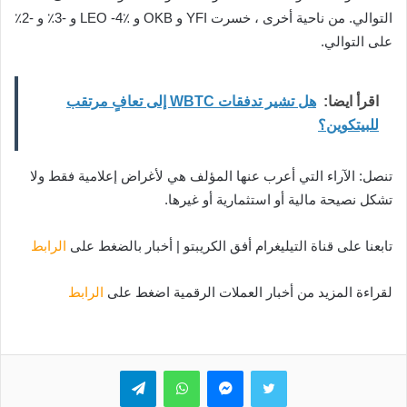
التوالي. من ناحية أخرى ، خسرت YFI و OKB و LEO -4٪ و -3٪ و -2٪
على التوالي.
اقرأ ايضا:
هل تشير تدفقات WBTC إلى تعافٍ مرتقب
للبيتكوين؟
تنصل: الآراء التي أعرب عنها المؤلف هي لأغراض إعلامية فقط ولا
تشكل نصيحة مالية أو استثمارية أو غيرها.
تابعنا على قناة التيليغرام أفق الكريبتو | أخبار بالضغط على
الرابط
لقراءة المزيد من أخبار العملات الرقمية اضغط على
الرابط
تويتر
ماسنجر
واتساب
تيلقرام