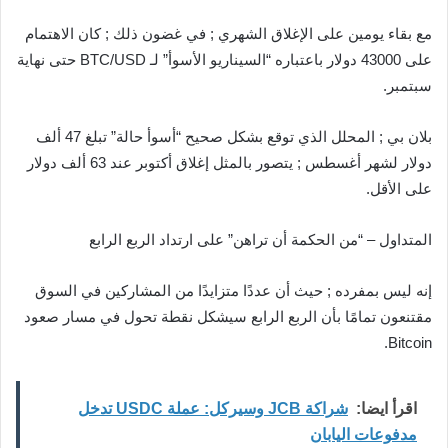
مع بقاء يومين على الإغلاق الشهري ; في غضون ذلك ; كان الاهتمام
على 43000 دولار باعتباره “السيناريو الأسوأ” لـ BTC/USD حتى نهاية
سبتمبر.
بلان بي ; المحلل الذي توقع بشكل صحيح “أسوأ حالة” تبلغ 47 ألف
دولار لشهر أغسطس ; يتصور بالمثل إغلاق أكتوبر عند 63 ألف دولار
على الأقل.
المتداول – “من الحكمة أن تراهن” على ارتداد الربع الرابع
إنه ليس بمفرده ; حيث أن عددًا متزايدًا من المشاركين في السوق
مقتنعون تمامًا بأن الربع الرابع سيشكل نقطة تحول في مسار صعود
Bitcoin.
اقرأ ايضا:
شراكة JCB وسيركل: عملة USDC تدخل
مدفوعات اليابان