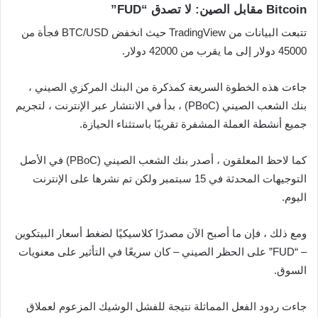
Bitcoin مقابل الصين: لا تصدق “FUD”
تتبعت البيانات من TradingView حيث انخفض BTC/USD فجأة من
45000 دولار إلى ما يقرب من 42000 دولار.
جاءت هذه الخطوة السريعة كمذكرة من البنك المركزي الصيني ،
بنك الشعب الصيني (PBoC) ، بدأ في الانتشار عبر الإنترنت ، لتجريم
جميع أنشطة العملة المشفرة تقريبًا باستثناء الحيازة.
كما لاحظ المعلقون ، أصدر بنك الشعب الصيني (PBoC) في الأصل
التوجيهات المحدثة في 15 سبتمبر ولكن تم نشرها على الإنترنت
اليوم.
ومع ذلك ، فإن ما أصبح الآن مصدرًا كلاسيكيًا لضغط أسعار البيتكوين
– “FUD” على الحظر الصيني – كان سريعًا في التأثير على معنويات
السوق.
جاءت ردود الفعل المماثلة نتيجة للفشل الوشيك المزعوم لعملاق