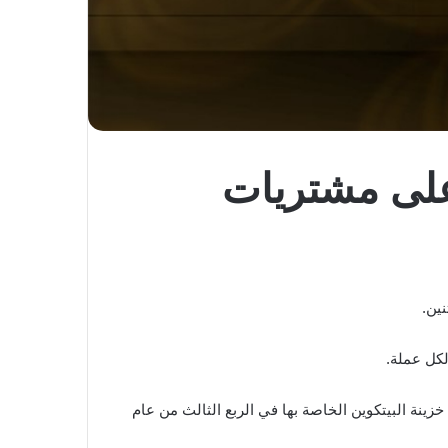
24 مليون دولار على مشتريات
مع لجنة الأوراق المالية والبورصات الأمريكية والذي نُشر يوم الاثنين ، صرحت الشركة أنها أضافت 8,957 BTC إلى خزينة البيتكوين الخاصة بها في الربع الثالث من عام