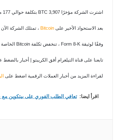
اشترت الشركة مؤخرًا 3,907 BTC بتكلفة حوالي 177 مليون دولار بين 1 يوليو و 23 أغسطس.
بعد الاستحواذ الأخير على
Bitcoin
، تمتلك الشركة الآن حوالي 114,042 BTC التي تم الحصول عليها بتكلفة شراء إجمالي
وفقًا لوثيقة Form 8-K ، تنخفض تكلفة Bitcoin الخاصة بـ MicroStrategy إلى حوالي 27.713 دولارًا لكل BTC بما في ذلك الرسوم والنفقات المتنوعة.
تابعنا على قناة التيلغرام أفق الكريبتو | أخبار بالضغط 
لقراءة المزيد من أخبار العملات الرقمية اضغط على
ال
اقرأ ايضا:
تعافي الطلب الفوري على بيتكوين مع عودة تدفقات صنا