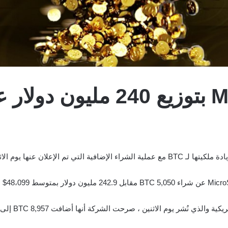
تقوم MicroStrategy بتوزيع 0
في نموذج 8-K 