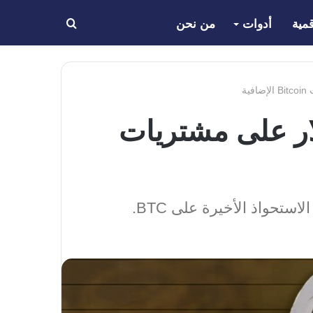
مية
أدوات
من نحن
بحث
عن
وزيع 240 مليون دولار على مشتريات