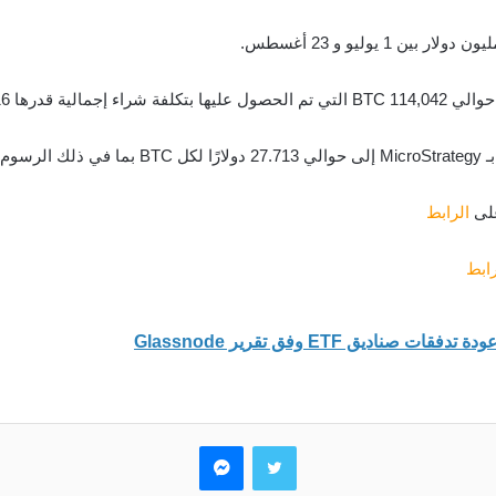
ة قدرها 3.16 مليار دولار.
على
الرابط
رابط
ديق ETF وفق تقرير Glassnode
تويتر
ماسنجر