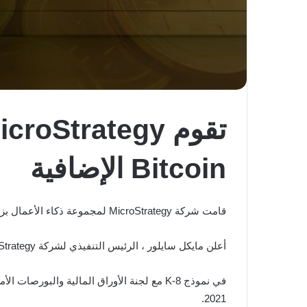
Bitcoin الإضافية
قامت شركة MicroStrategy لمجموعة ذكاء الأعمال بزيادة ملكيتها لـ BTC مع عملية الشراء الإضافية التي تم الإعلان عنها يوم الاثنين.
أعلن مايكل سايلور ، الرئيس التنفيذي لشركة MicroStrategy عن شراء 5,050 BTC مقابل 242.9 مليون دولار بمتوسط ​​48،099$ لكل عملة.
2021.