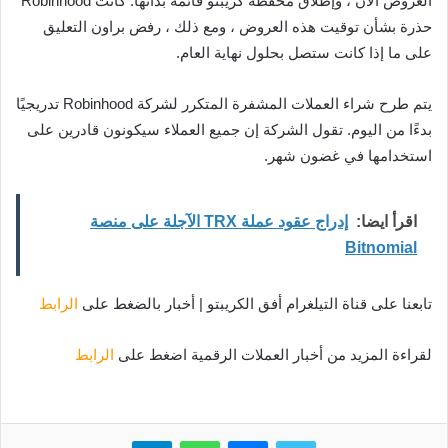
العروض الآن ، وإطلاق محفظة كريبتو قائمة بذاتها. كانت Robinhood
حذرة بشأن توقيت هذه العروض ، ومع ذلك ، رفض براون التعليق
على ما إذا كانت ستصل بحلول نهاية العام.
يتم طرح شراء العملات المشفرة المتكرر لشركة Robinhood تدريجيًا
بدءًا من اليوم. تقول الشركة إن جميع العملاء سيكونون قادرين على
استخدامها في غضون شهر.
اقرأ ايضا:
إدراج عقود عملة TRX الآجلة على منصة
Bitnomial
تابعنا على قناة التيلغرام أفق الكريبتو | أخبار بالضغط على
الرابط
لقراءة المزيد من أخبار العملات الرقمية اضغط على
الرابط
تويتر
ماسنجر
واتساب
تيلقرام