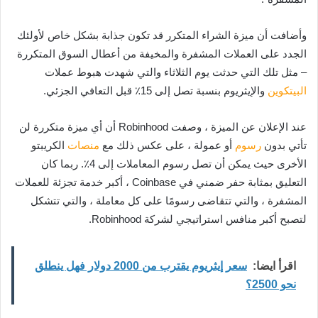
وأضافت أن ميزة الشراء المتكرر قد تكون جذابة بشكل خاص لأولئك
الجدد على العملات المشفرة والمخيفة من أعطال السوق المتكررة
– مثل تلك التي حدثت يوم الثلاثاء والتي شهدت هبوط عملات
البيتكوين
والإيثريوم بنسبة تصل إلى 15٪ قبل التعافي الجزئي.
عند الإعلان عن الميزة ، وصفت Robinhood أن أي ميزة متكررة لن
تأتي بدون
رسوم
أو عمولة ، على عكس ذلك مع
منصات
الكريبتو
الأخرى حيث يمكن أن تصل رسوم المعاملات إلى 4٪. ربما كان
التعليق بمثابة حفر ضمني في Coinbase ، أكبر خدمة تجزئة للعملات
المشفرة ، والتي تتقاضى رسومًا على كل معاملة ، والتي تتشكل
لتصبح أكبر منافس استراتيجي لشركة Robinhood.
اقرأ ايضا:
سعر إيثريوم يقترب من 2000 دولار فهل ينطلق
نحو 2500؟