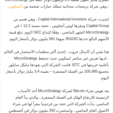
، وهي شركة برمجيات سحابية تمتلك حيازات ضخمة من
البيتكوين
.
اشترت شركة Capital International Investors ، وهي قسم من
Capital Group ومقرها لوس أنجلوس ، حصة بنسبة 12.2 ٪ في
MicroStrategy الشهر الماضي ، وفقًا لإيداع SEC اليوم. تبلغ قيمة
الأسهم البالغ عددها 953242 سهمًا 561 مليون دولار بأسعار اليوم.
هذا يعني أن كابيتال جروب ، إحدى أكبر منظمات الاستثمار في العالم
، لديها تعرض غير مباشر لبيتكوين حيث تحتفظ MicroStrategy
بأغلبية خزينتها في BTC. قامت الشركة التي يقودها مايكل سايلور
بتجميع 105،085 من العملة المشفرة – بقيمة 3.4 مليار دولار بأسعار
اليوم.
يعد هوس شراء Bitcoin لشركة MicroStrategy أحد الأسباب
الرئيسية للارتفاع الهائل في العملة المشفرة ، والذي بدأ العام
الماضي. بدأت الشركة التي تتخذ من فرجينيا مقراً لها في شراء
الأصول العام الماضي ، واستثمرت 250 مليون دولار في أغسطس.