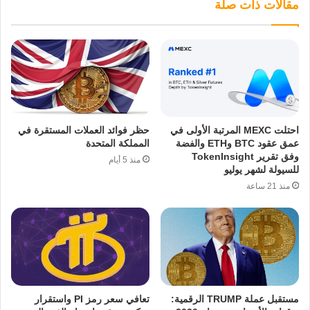
مقالات ذات صلة
احتلت MEXC المرتبة الأولى في
حظر فوائد العملات المستقرة في
عمق عقود BTC وETH والفضة
المملكة المتحدة
وفق تقرير TokenInsight
منذ 5 أيام
للسيولة لشهر يوليو
منذ 21 ساعة
مستقبل عملة TRUMP الرقمية:
تعافي سعر رمز PI واستقرار