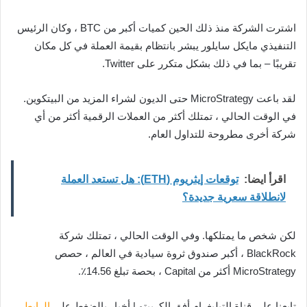
اشترت الشركة منذ ذلك الحين كميات أكبر من BTC ، وكان الرئيس
التنفيذي مايكل سايلور يبشر بانتظام بقيمة العملة في كل مكان
تقريبًا – بما في ذلك بشكل متكرر على Twitter.
لقد باعت MicroStrategy حتى الديون لشراء المزيد من البيتكوين.
في الوقت الحالي ، تمتلك أكثر من العملات الرقمية أكثر من أي
شركة أخرى مطروحة للتداول العام.
اقرأ ايضا:
توقعات إيثريوم (ETH): هل تستعد العملة
لانطلاقة سعرية جديدة؟
لكن شخص ما يمتلكها. وفي الوقت الحالي ، تمتلك شركة
BlackRock ، أكبر صندوق ثروة سيادية في العالم ، حصص
MicroStrategy أكثر من Capital ، بحصة تبلغ 14.56٪.
تابعنا على قناة التيليغرام أفق الكريبتو | أخبار بالضغط على
الرابط