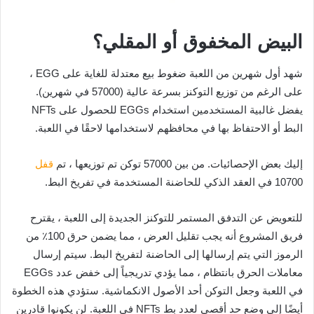
البيض المخفوق أو المقلي؟
شهد أول شهرين من اللعبة ضغوط بيع معتدلة للغاية على EGG ،
على الرغم من توزيع التوكنز بسرعة عالية (57000 في شهرين).
يفضل غالبية المستخدمين استخدام EGGs للحصول على NFTs
البط أو الاحتفاظ بها في محافظهم لاستخدامها لاحقًا في اللعبة.
إليك بعض الإحصائيات. من بين 57000 توكن تم توزيعها ، تم
قفل
10700 في العقد الذكي للحاضنة المستخدمة في تفريخ البط.
للتعويض عن التدفق المستمر للتوكنز الجديدة إلى اللعبة ، يقترح
فريق المشروع أنه يجب تقليل العرض ، مما يضمن حرق 100٪ من
الرموز التي يتم إرسالها إلى الحاضنة لتفريخ البط. سيتم إرسال
معاملات الحرق بانتظام ، مما يؤدي تدريجياً إلى خفض عدد EGGs
في اللعبة وجعل التوكن أحد الأصول الانكماشية. ستؤدي هذه الخطوة
أيضًا إلى وضع حد أقصى لعدد بط NFTs في اللعبة. لن يكونوا قادرين