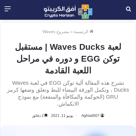
بحث
الق
عن
الرئيسية
»
مشروع Waves
لعبة Waves Ducks | مستقبل
توكن EGG و دوره في مراحل
اللعبة القادمة
تشرح هذه المقالة آلية توكن EGG في لعبة Waves
Ducks ، وتكمل الورقة البيضاء للبط وتغلق وضعها كرمز
GRU (الحوكمة والمكافأة والمنفعة) مع نموذج
الانكماش.
Aghiad007
يونيو 11, 2021
2 دقائق