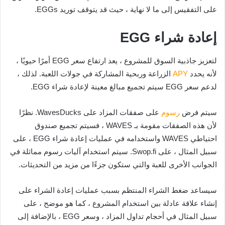
على التفقيس إلى ما لا نهاية ، حيث قد يتوقف توريد EGGs.
إعادة شراء EGG
لتعزيز جاذبية السوق للمشروع ، يعد ارتفاع سعر EGG أمرًا حيويًا ،
لأنه يحدد
APY
الزراعة وربحية المشاركة في جولات اللعبة. لذلك ،
لدعم سعر EGG سيتم تجميع مبالغ معينة لإعادة شراء EGG.
سيتم فرض
رسوم
على صفقات المزاد على WavesDucks. نظرًا
لأن هذه الصفقات مقومة بـ WAVES ، فسيتم تجميع صندوق
احتياطي WAVES واستخدامه في عمليات إعادة شراء EGG ، على
سبيل المثال ، على Swop.fi. سيتم استخدام آليات رسوم مماثلة في
الجوانب الأخرى للعبة والتي ستكون جزءًا من مزيد من التحديثات.
سيساعد ضغط الشراء المنتظم بسبب عمليات إعادة الشراء على
إنشاء علاقة عادلة بين استخدام المشروع ، كما هو موضح ، على
سبيل المثال في أحجام تداول المزاد ، وسعر EGG ، بالإضافة إلى