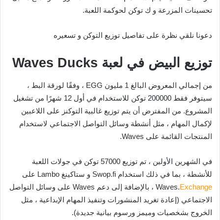
تحسينات المزرعة و ك توكن لحوكمة اللعبة.
دعونا نلقي نظرة على تفاصيل توزيع التوكن و تسعيره
توزيع البيض في لعبة Waves Ducks
من إجمالي المعروض البالغ 1 مليون EGG ، وفقًا لورقة البط ،
سيتوفر فقط 200000 توكن للاستخدام في أول 12 شهرًا من تشغيل
المشروع. من المفترض أن يتم توزيع غالبية التوكنز على اللاعبين
لإكمال المهام ، مثل أنشطة وسائل التواصل الاجتماعي لاستخدام
المنتجات القائمة على Waves.
في الشهرين الأولين ، تم توزيع 57000 توكن في جولات اللعبة
للأنشطة ، بما في ذلك استخدام Swop.fi و ستاكينغ Lambo على
Exchange
Waves.
، بالإضافة إلى دعم Waves على وسائل التواصل
الاجتماعي (إعادة تغريد المنشورات وتنفيذ المهام الإبداعية ، مثل
الخروج بشخصيات وميمز ورسوم بيانية جديدة).