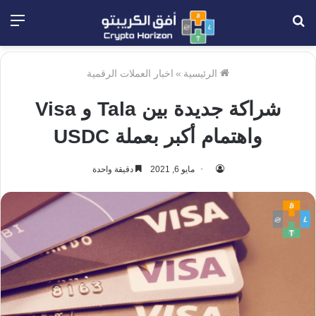
بحث
الق
عن
الرئيسية
»
اخبار العملات الرقمية
شراكة جديدة بين Tala و Visa
واهتمام أكبر بعملة USDC
مايو 6, 2021
دقيقة واحدة