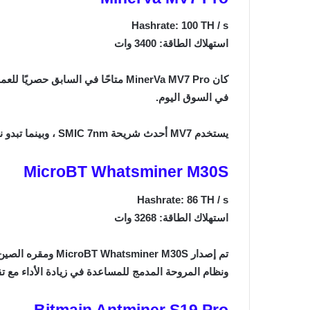
Hashrate: 100 TH / s
استهلاك الطاقة: 3400 وات
في السوق اليوم.
يستخدم MV7 أحدث شريحة SMIC 7nm ، وبينما تبدو نظرته واعدة ، لا يزال هناك الكثير ليتم الكشف عنه فيما يتعلق بعامل التعدين وأدائه على المدى الطويل.
MicroBT Whatsminer M30S
Hashrate: 86 TH / s
استهلاك الطاقة: 3268 وات
ونظام المروحة المدمج للمساعدة في زيادة الأداء مع تقليل الحرارة . يتمت
Bitmain Antminer S19 Pro