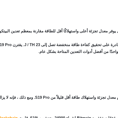
احدًا من أفضل أدوات التعدين المتاحة بشكل عام.
من المقرر إطلاق Antminer S19j Pro في يونيو ويقدم معد
lockchain