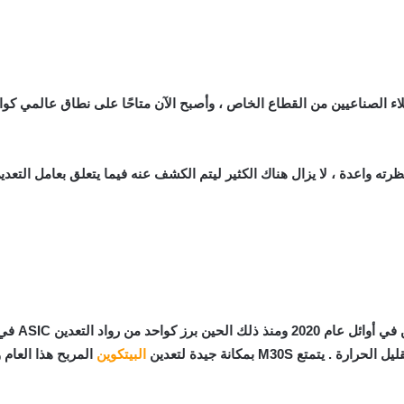
تم إصدار S
ع M30S بمكانة جيدة لتعدين
البيتكوين
المربح هذا العام 