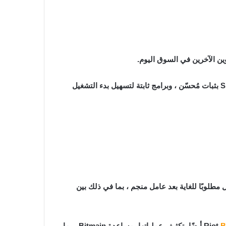
يأتي مزودًا بشريحة من الجيل الجديد مصممة خصيصًا قادرة على تحقيق كفاءة طاقة منخفضة تصل إلى 23 J / TH. يقترن S19 Pro بثبات مُحسّن ، وبرامج ثابتة لتسهيل بدء التشغيل
ل تجزئة واستهلاك طاقة أقل قليلاً من S19 Pro. ومع ذلك ، فإنه لا يزال مطلوبًا للغاية بعد عامل منجم ، بما في ذلك بين
B
أيضًا بتكثيف عملياتها بمساعدة Bitmain ، بما