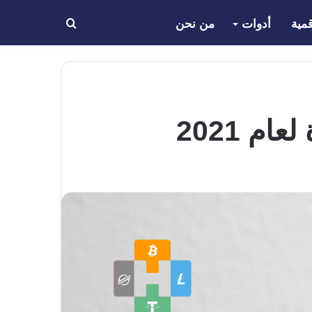
مية
أدوات
من نحن
بحث
عن