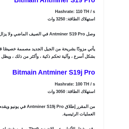
Hashrate: 110 TH / s
استهلاك الطاقة: 3250 وات
وصل Antminer S19 Pro في الصيف الماضي ولا يزال يوفر معدل تجزئة أعلى واستهلاكًا أقل للطاقة مقارنة بمعظم تعدين البيتكوين الآخرين في السوق اليوم.
بشكل أسرع ، وآلية تحكم ذكية ، وأكثر من ذلك ، ويظل و
Bitmain Antminer S19j Pro
Hashrate: 100 TH / s
استهلاك الطاقة: 3050 وات
العمليات الرئيسية.
وقع مشغل الألعاب عبر الإنترنت The9 ومقره شنغهاي مؤخرًا صفقة مع Bitmain لشراء 24000 وحدة من S19j. قامت Riot