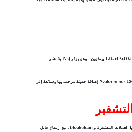
د آخر من أحدث عمال المناجم عالية الكفاءة لعملة البيتكوين ، وهو يوفر إمكانية نشر
يسمح تصميمه الجديد المبتكر بأقصى قدر من الراحة والمرونة الموفرة للمساحة ، ويمكن وضعه أفقيًا أو رأسيًا عند التعدين. يعد Avalonminer 1246 إضافة حديثة مرحب بها وشائعة إلى
لتشفير
تمثل الارتفاعات التاريخية والاعتماد السائد لـ BTC و ether (ETC) ومجموعة من الأصول الرقمية الأخرى مستقبلًا واعدًا لتكنولوجيا العملات المشفرة و blockchain ، مع ارتفاع هائل