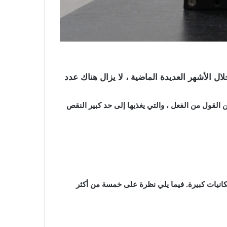
رغم من الأسعار المرتفعة القياسية والطفرة التي لم يسبق لها مثيل نحو blockchain و cryptocurrency خلال الأشهر العديدة الماضية ، لا يزال هناك عدد
لية الطاقة أسهل من القول من الفعل ، والتي يغذيها إلى حد كبير النقص
زة جديدة في السوق تتمتع بإمكانيات كبيرة. فيما يلي نظرة على خمسة من أكثر