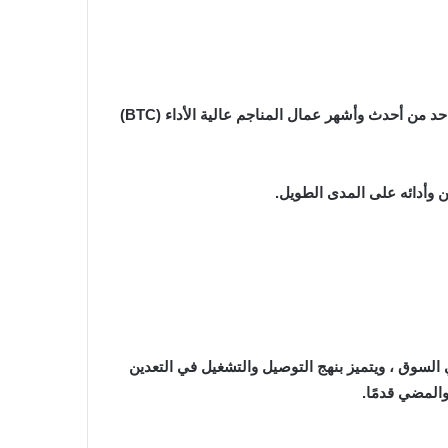
كان MinerVa MV7 Pro متاحًا في السابق حصريًا للعملاء الصناعيين من القطاع الخاص ، وأصبح الآن متاحًا على نطاق عالمي كواحد من أحدث وأشهر عمال المناجم عالية الأداء (BTC)
MicroBT Whatsminer M30 ومقره الصين في أوائل عام 2020 ومنذ ذلك الحين برز كواحد من رواد التعدين ASIC في السوق ، ويتميز بنهج التوصيل والتشغيل في التعدين
والمضي قدمًا.