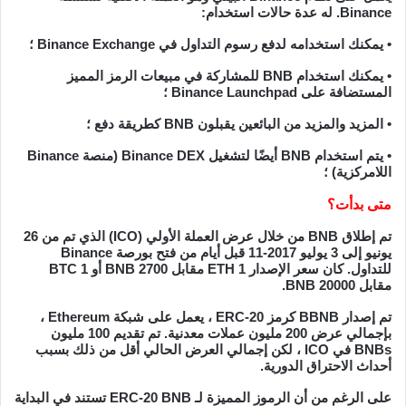
Binance. له عدة حالات استخدام:
• يمكنك استخدامه لدفع رسوم التداول في Binance Exchange ؛
• يمكنك استخدام BNB للمشاركة في مبيعات الرمز المميز
المستضافة على Binance Launchpad ؛
• المزيد والمزيد من البائعين يقبلون BNB كطريقة دفع ؛
• يتم استخدام BNB أيضًا لتشغيل Binance DEX (منصة Binance
اللامركزية) ؛
متى بدأت؟
تم إطلاق BNB من خلال عرض العملة الأولي (ICO) الذي تم من 26
يونيو إلى 3 يوليو 2017-11 قبل أيام من فتح بورصة Binance
للتداول. كان سعر الإصدار 1 ETH مقابل 2700 BNB أو 1 BTC
مقابل 20000 BNB.
تم إصدار BBNB كرمز ERC-20 ، يعمل على شبكة Ethereum ،
بإجمالي عرض 200 مليون عملات معدنية. تم تقديم 100 مليون
BNBs في ICO ، لكن إجمالي العرض الحالي أقل من ذلك بسبب
أحداث الاحتراق الدورية.
على الرغم من أن الرموز المميزة لـ ERC-20 BNB تستند في البداية