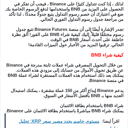
لذلك ، إذا كنت تتداول كثيرًا على Binance ، فيجب أن تفكر في
الحصول على المزيد من BNB واستخدامها لدفع الرسوم الخاصة بك.
ضع في اعتبارك أن خصم رسوم التداول يتبع جدولًا محددًا ، لذا تأكد
من مراجعة جدول رسوم التداول الفوري الحالي.
تجدر الإشارة أيضًا إلى أن منصة Binance Futures تتبع جدول
رسوم مختلفًا قليلاً. إليك كيفية شراء BNB على الفور! ألق نظرة
خاطفة على أحدث أسعار BNB في الوقت
الحالي. ترقبوا المزيد من الأخبار حول الميزات القادمة!
كيفية شراء BNB
من خلال التحويل المصرفي شراء عملات ثابتة مدرجة في Binance
عن طريق تحويل الأموال من حسابك إلى مزودي هذه العملات.
يمكنك بعد ذلك استخدام هذه العملات المستقرة لشراء عملة BNB
في منصة Binance.
يدعم Binance إيداع أكثر من 150 عملة مشفرة ، يمكنك استبدال
العديد منها بـ BNB بأفضل الأسعار في السوق.
شراء BNB باستخدام بطاقة الائتمان
يمكنك شراء BNB مباشرةً باستخدام بطاقة الائتمان على Binance.
اقرأ ايضا:
مستوى حاسم يحدد مصير سعر XRP: تحليل