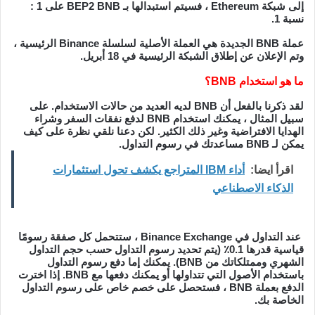
إلى شبكة Ethereum ، فسيتم استبدالها بـ BEP2 BNB على 1 :
نسبة 1.
عملة BNB الجديدة هي العملة الأصلية لسلسلة Binance الرئيسية ،
وتم الإعلان عن إطلاق الشبكة الرئيسية في 18 أبريل.
ما هو استخدام BNB؟
لقد ذكرنا بالفعل أن BNB لديه العديد من حالات الاستخدام. على
سبيل المثال ، يمكنك استخدام BNB لدفع نفقات السفر وشراء
الهدايا الافتراضية وغير ذلك الكثير. لكن دعنا نلقي نظرة على كيف
يمكن لـ BNB مساعدتك في رسوم التداول.
اقرأ ايضا:
أداء IBM المتراجع يكشف تحول استثمارات
الذكاء الاصطناعي
عند التداول في Binance Exchange ، ستتحمل كل صفقة رسومًا
قياسية قدرها 0.1٪ (يتم تحديد رسوم التداول حسب حجم التداول
الشهري وممتلكاتك من BNB). يمكنك إما دفع رسوم التداول
باستخدام الأصول التي تتداولها أو يمكنك دفعها مع BNB. إذا اخترت
الدفع بعملة BNB ، فستحصل على خصم خاص على رسوم التداول
الخاصة بك.