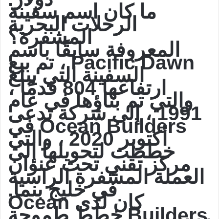
ما كان اسم سفينة
الرحلات البحرية
المشفرة؟
المعروفة سابقًا باسم
Pacific Dawn ، تم بيع
السفينة التي يبلغ
ارتفاعها 804 قدمًا ،
والتي تم بناؤها في عام
1991 ، إلى شركة تدعى
Ocean Builders في
أكتوبر 2020 ، والتي
خططت لتحويلها إلى
مركز تقني تحت عنوان
العملة المشفرة الراسية
في خليج بنما.
كان لدى Ocean
Builders خطط طموحة