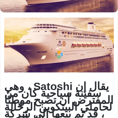
يقال إن Satoshi ، وهي
سفينة سياحية كان من
المفترض أن تصبح موطنًا
لحاملي البيتكوين الرحّالة
، قد تم بيعها إلى شركة