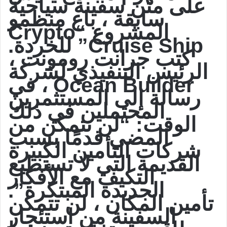
على متن سفينة سياحية
سابقة ، باع منظمو
المشروع “Crypto
Cruise Ship” للخردة.
كتب جرانت رومونت ،
الرئيس التنفيذي لشركة
Ocean Builder ، في
رسالة إلى المستثمرين
المحتملين في ذلك
الوقت: “لن نتمكن من
المضي قدمًا بسبب
شركات التأمين الكبيرة
القديمة التي لا تستطيع
التكيف مع الأفكار
الجديدة المبتكرة”.
تأمين المكان ، لن تتمكن
السفينة من استئجار