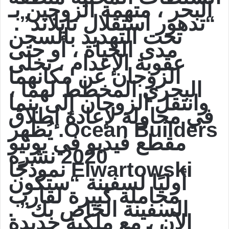
البحر ، متهمة الزوجين بـ
“تدهور استقلال تايلاند”.
تحت التهديد بالسجن
مدى الحياة ، أو حتى
عقوبة الإعدام ، تخلى
الزوجان عن مكانهما
البحري المخطط لهما ،
وانتقل الزوجان إلى بنما
في محاولة لإعادة إطلاق
Ocean Builders. يُظهر
مقطع فيديو في يونيو
2020 نشره
Elwartowski نموذجًا
أوليًا لسفينة “ستكون
مجاملة كبيرة لقارب
السفينة الخاص بك” .
الآن ، مع ملكية جديدة