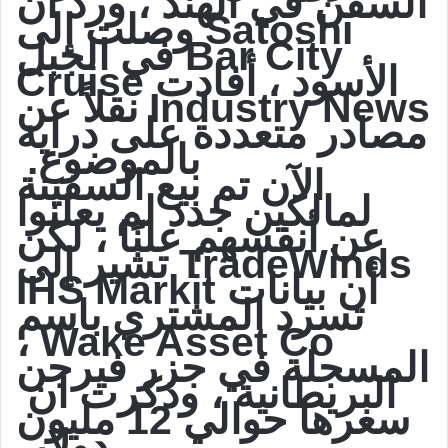
السفن في الهند ، ورد أن
Satoshi وصلت إلى
Bar City في الجبل
الأسود ، أفادت Cruise
Industry News نقلاً عن
مصادر متعددة على دراية
بالموضوع.
الآن تم بيع السفينة
لمالكين جدد لم يعلنوا
عن أنفسهم علنًا ، لكن
TradeWinds تشير إلى
أن بيانات IHS Markit
تسرد المشتري باسم
Wake Asset Co ،
المسجلة في جزر فيرجن
البريطانية ، وذكرت ان
سعرها حوالي 12 مليون
دولار.