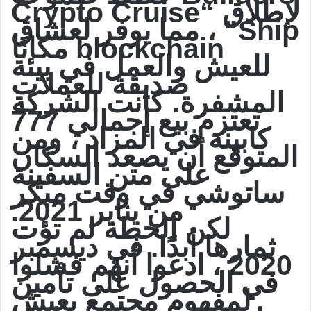
لإطلاق “Crypto Cruise
Ship” ، مما يوفر لعشاق
blockchain مكانًا
للعيش والعمل في بيئة
صديقة للعملات
المشفرة. كانت الشركة
تعتزم بيع إجمالي 777
كابينة في المزاد ، ومن
المتوقع أن يصعد السكان
على متن السفينة
ساتوشي في وقت مبكر
من يناير 2021.
لكن الخطة لم تؤت
ثمارها أبدًا. في ديسمبر
2020 ، ادعوا أنهم فشلوا
في الحصول على تأمين
لمفهوم مجتمع يعيش