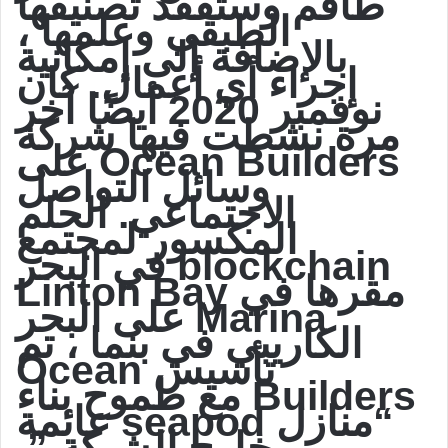
طاقم وستفقد تصنيفها
الطبقي وعلمها ،
بالإضافة إلى إمكانية
إجراء أي أعمال. كان
نوفمبر 2020 أيضًا آخر
مرة نشطت فيها شركة
Ocean Builders على
وسائل التواصل
الاجتماعي. الحلم
المكسور لمجتمع
blockchain في البحر
مقرها في Linton Bay
Marina على البحر
الكاريبي في بنما ، تم
تأسيس Ocean
Builders مع طموح بناء
“منازل seapod عائمة