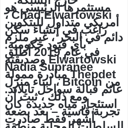
خارج الشبكة.”
مستثمرها الرئيسي هو
Chad Elwartowski ،
أمريكي متداول للبتكوين
راغب في إنشاء سكن
دائم في البحر ، غير ملزم
بأي قيود حكومية.
في عام 2019 أطلق
Elwartowski وصديقته
Nadia Supranee
Thepdet مبادرة ممولة
من Bitcoin ، لبناء منزل
عائم قبالة سواحل تايلاند.
ومع ذلك ، ثبت أن
استئجار مياه جديدة كان
تجربة قاسية – بعد بضعة
أشهر فقط صادرت
السلطات المحلية منطقة