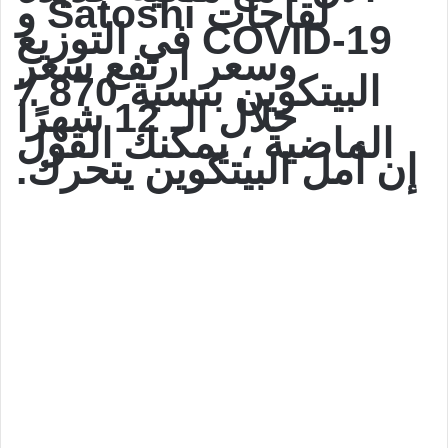
لقاحات Satoshi و
COVID-19 في التوزيع
وسعر ارتفع سعر
البيتكوين بنسبة 870 ٪
خلال الـ 12 شهرًا
الماضية ، يمكنك القول
إن أمل البيتكوين يتحرك.