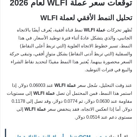
توقعات سعر عملة WLFI لعام 2026
تحليل النمط الأفقي لعملة WLFI
تُظهر تحركات
عملة WLFI
نمط قناة أفقية، يُعرف أيضًا بالاتجاه
الجانبي، والذي يتشكل عادةً أثناء فترة توطيد الأسعار. في هذا
النمط، تسير خطوط الاتجاه العلوية (التي تربط أعلى النقاط)
والسفلية (التي تربط أدنى النقاط) بشكل متوازٍ أفقي، وتبقى حركة
السعر محصورة بينهما. يُعتبر هذا النمط مفيدًا لتحديد نقاط الشراء
والبيع في فترات التوطيد.
عند وقت التحليل، سُجل سعر
عملة WLFI
عند 0.06003 دولار. إذا
استمر هذا النمط، فمن المحتمل أن تصل
عملة WLFI
إلى مستويات
مقاومة عند 0.0630 دولار، ثم 0.0774 دولار، وقد تصل إلى 0.1178
دولار. أما إذا انعكس الاتجاه، فقد ينخفض سعر
عملة WLFI
إلى
مستوى دعم عند 0.0514 دولار.