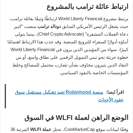
ارتباط عائلة ترامب بالمشروع
يرتبط مشروع World Liberty Financial ارتباطًا وثيقًا بعائلة ترامب،
حيث يشغل الرئيس الأمريكي السابق
دونالد ترامب
منصب “كبير
دعاة العملات المشفرة” (Chief Crypto Advocate)، بينما يتولى
أبناؤه أدوارًا كسفراء للترويج للمنصة. وقد جذب هذا الارتباط اهتمامًا
كبيرًا، سواء من المؤيدين الذين يرون في World Liberty Financial
خطوة جريئة نحو تبني التمويل الرقمي على نطاق واسع، أو من
النقاد الذين يثيرون مخاوف بشأن تضارب محتمل للمصالح وخلط
المؤسسات الخاصة بالنفوذ السياسي.
اقرأ ايضا:
منصة Robinhood تعيد تشكيل مستقبل سوق
عقود الأحداث
الوضع الراهن لعملة WLFI في السوق
وفقًا لبيانات موقع CoinMarketCap، تحتل
عملة WLFI
المرتبة 36