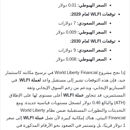
السعر الهبوطي:
0.01 دولار
توقعات WLFI لعام 2029:
السعر الصعودي:
7 دولارات
السعر الهبوطي:
0.009 دولار
توقعات WLFI لعام 2030:
السعر الصعودي:
9 دولارات
السعر الهبوطي:
0.008 دولار
إذا نجح مشروع World Liberty Financial في ترسيخ مكانته كاستثمار
جيد، فإن هذه التوقعات تشير إلى مستقبل واعد
لعملة WLFI
. في
السيناريو الإيجابي، وبدعم من زخم السوق الإيجابي وثقة
المستثمرين، قد تتجاوز
عملة WLFI
أعلى مستوى لها على الإطلاق
(ATH) والبالغ 0.46 دولار لتسجل مستويات قياسية جديدة. ومع
التحديثات والتطورات المستقبلية ضمن نظام World Liberty
Financial البيئي، هناك إمكانية كبيرة لأن تصل
عملة WLFI
إلى سعر
1 دولار قريبًا، بل وتستمر في الصعود نحو الأرقام المذكورة في