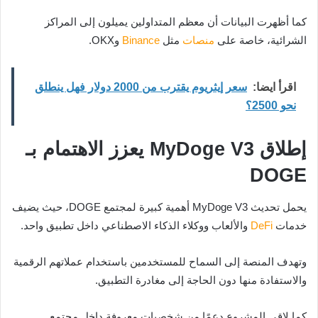
كما أظهرت البيانات أن معظم المتداولين يميلون إلى المراكز
الشرائية، خاصة على
منصات
مثل
Binance
وOKX.
اقرأ ايضا:
سعر إيثريوم يقترب من 2000 دولار فهل ينطلق
نحو 2500؟
إطلاق MyDoge V3 يعزز الاهتمام بـ
DOGE
يحمل تحديث MyDoge V3 أهمية كبيرة لمجتمع DOGE، حيث يضيف
خدمات
DeFi
والألعاب ووكلاء الذكاء الاصطناعي داخل تطبيق واحد.
وتهدف المنصة إلى السماح للمستخدمين باستخدام عملاتهم الرقمية
والاستفادة منها دون الحاجة إلى مغادرة التطبيق.
كما لاقى المشروع دعمًا من شخصيات معروفة داخل مجتمع