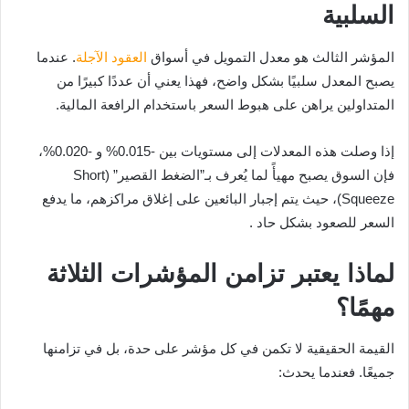
السلبية
المؤشر الثالث هو معدل التمويل في أسواق
العقود الآجلة
. عندما
يصبح المعدل سلبيًا بشكل واضح، فهذا يعني أن عددًا كبيرًا من
المتداولين يراهن على هبوط السعر باستخدام الرافعة المالية.
إذا وصلت هذه المعدلات إلى مستويات بين -0.015% و -0.020%،
فإن السوق يصبح مهيأً لما يُعرف بـ”الضغط القصير” (Short
Squeeze)، حيث يتم إجبار البائعين على إغلاق مراكزهم، ما يدفع
السعر للصعود بشكل حاد .
لماذا يعتبر تزامن المؤشرات الثلاثة
مهمًا؟
القيمة الحقيقية لا تكمن في كل مؤشر على حدة، بل في تزامنها
جميعًا. فعندما يحدث: