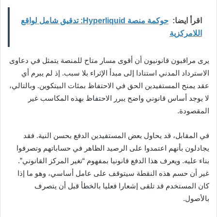
اقرأ ايضا:
حوكمة منصة Hyperliquid: تدقيق شامل لواقع
اللامركزية
يرى مراقبون قانونيون أن أقوى مسار متاح للمنصة يتمثل في دعاوى
الاسترداد المدني استنادا إلى مبدأ الإثراء بلا سبب. إذ لم يبرم أي
عقد يمنح المستفيدين الحق في الاحتفاظ بمئات البيتكوين. وبالتالي،
لا يوجد أساس قانوني واضح يبرر الاحتفاظ بهذه المكاسب غير
المقصودة.
في المقابل، قد يحاول بعض المستفيدين الدفع بحسن النية. فقد
يجادلون بأنهم اعتمدوا على الرصيد الظاهر في حساباتهم وتصرفوا
بناء عليه. ويعرف هذا الدفع قانونيا بمفهوم “تغير المركز القانوني”.
غير أن حسم هذه النقطة سيتوقف على عامل أساسي، وهو ما إذا
كان المستخدم قد تلقى إشعارا فعليا بالخطأ قبل أن يتصرف
بالأصول.