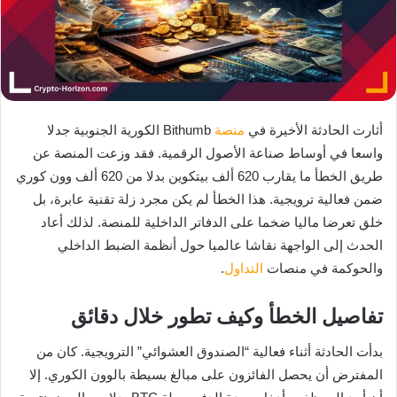
أثارت الحادثة الأخيرة في
منصة
Bithumb الكورية الجنوبية جدلا
واسعا في أوساط صناعة الأصول الرقمية. فقد وزعت المنصة عن
طريق الخطأ ما يقارب 620 ألف بيتكوين بدلا من 620 ألف وون كوري
ضمن فعالية ترويجية. هذا الخطأ لم يكن مجرد زلة تقنية عابرة، بل
خلق تعرضا ماليا ضخما على الدفاتر الداخلية للمنصة. لذلك أعاد
الحدث إلى الواجهة نقاشا عالميا حول أنظمة الضبط الداخلي
والحوكمة في منصات
التداول
.
تفاصيل الخطأ وكيف تطور خلال دقائق
بدأت الحادثة أثناء فعالية “الصندوق العشوائي” الترويجية. كان من
المفترض أن يحصل الفائزون على مبالغ بسيطة بالوون الكوري. إلا