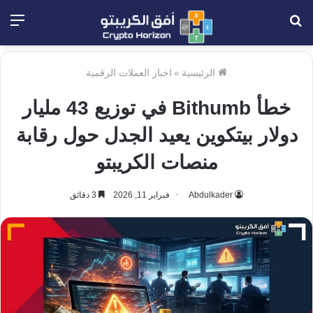
بحث
الق
عن
الرئيسية
»
اخبار العملات الرقمية
خطأ Bithumb في توزيع 43 مليار
دولار بيتكوين يعيد الجدل حول رقابة
منصات الكريبتو
Abdulkader
فبراير 11, 2026
3 دقائق