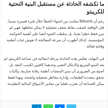
ما تكشفه الحادثة عن مستقبل البنية التحتية
للكريبتو
رغم أن Bithumb تمكنت من احتواء الخطأ خلال فترة قصيرة نسبيا،
فإن الواقعة كشفت نقاط ضعف تشغيلية لا يمكن تجاهلها. فهي لم
تبرز فقط خطرا تقنيا، بل سلطت الضوء أيضا على أهمية الحوكمة
المؤسسية. كذلك أظهرت أن سرعة المعالجة لا تعوض غياب أنظمة
وقائية فعالة.
في النهاية، تعكس هذه الحادثة مرحلة انتقالية في صناعة الكريبتو. لم
يعد النمو السريع والابتكار التقني وحدهما كافيين لكسب الثقة. بل
أصبح من الضروري أن تبني المنصات أنظمة رقابة صارمة، وآليات
تحقق متعددة الطبقات، وإدارة مخاطر تشغيلية واضحة. وبهذا فقط
يمكن للصناعة أن تقترب فعليا من معايير الأسواق المالية التقليدية.
تويتر
ماسنجر
واتساب
تيلقرام