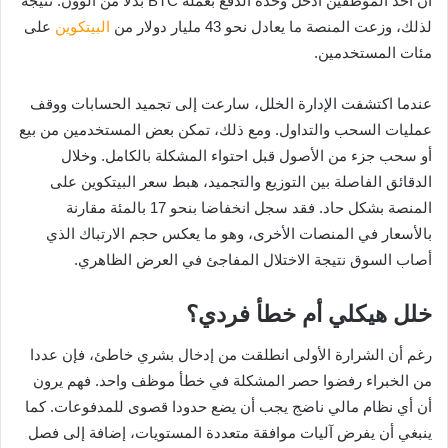
أن أحد الموظفين أدخل وحدة الدفع بعملة BTC بدلا من الوون. نتيجة
لذلك، وزعت المنصة ما يعادل نحو 43 مليار دولار من
البيتكوين
على
مئات المستخدمين.
عندما اكتشفت الإدارة الخلل، سارعت إلى تجميد الحسابات ووقف
عمليات السحب والتداول. ومع ذلك، تمكن بعض المستخدمين من بيع
أو سحب جزء من الأصول قبل احتواء المشكلة بالكامل. وخلال
الدقائق الفاصلة بين التوزيع والتجميد، هبط سعر البيتكوين على
المنصة بشكل حاد. فقد سجل انخفاضا بنحو 17 بالمئة مقارنة
بالأسعار في المنصات الأخرى، وهو ما يعكس حجم الارتباك الذي
أصاب السوق نتيجة الاختلال المفاجئ في العرض الظاهري.
خلل هيكلي أم خطأ فردي؟
رغم أن الشرارة الأولى انطلقت من إدخال بشري خاطئ، فإن عددا
من الخبراء رفضوا حصر المشكلة في خطأ موظف واحد. فهم يرون
أن أي نظام مالي ناضج يجب أن يضع حدودا قصوى للمدفوعات. كما
ينبغي أن يفرض آليات موافقة متعددة المستويات، إضافة إلى فصل