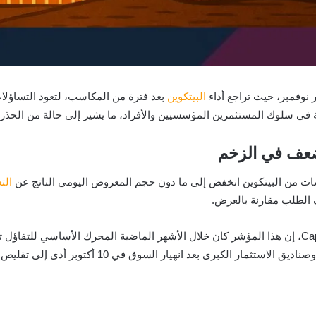
 نوفمبر، حيث تراجع أداء
البيتكوين
بعد فترة من المكاسب، لتعود التساؤلا
في سلوك المستثمرين المؤسسيين والأفراد، ما يشير إلى حالة من الحذر 
ضعف في الزخم
ات من البيتكوين انخفض إلى ما دون حجم المعروض اليومي الناتج عن
الت
 الطلب مقارنة بالعرض.
يقول تشارلز إدواردز، رئيس شركة Capriole Investments، إن هذا المؤشر كان خلال الأشهر الماضية المحرك
السوق. وأوضح أن تراجع عمليات الشراء من الشركات وصن