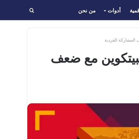
مية
أدوات
من نحن
بحث
عن
المشاركة الفردية
يتكوين مع ضعف