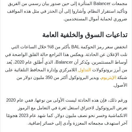
مجمعات Balancer المتأثرة إلى حين صدور بيان رسمي من الفريق
وتأكيد استقرار النظام. وأشاروا إلى أن الحذر في مثل هذه المواقف
ضروري لحماية أموال المستخدمين.
تداعيات السوق والخلفية العامة
انخفض سعر رمز الحوكمة BAL بأكثر من 8% خلال الساعات التي
تلت الإعلان عن الحادثة. ويعكس هذا التراجع حالة القلق الواضحة في
أوساط المستثمرين. ويُذكر أن Balancer، الذي أُطلق عام 2020، يُعد
من أبرز بروتوكولات
التداول
اللامركزي وإدارة المحافظ التلقائية على
شبكة
الإيثريوم
. ويدير البروتوكول أكثر من 350 مليون دولار من
الأصول.
ورغم ذلك، فإن هذه الحادثة ليست الأولى من نوعها. ففي عام 2020
تعرض البروتوكول لاختراق استغل ثغرة في التعامل مع الرموز
الانكماشية وخسر نحو نصف مليون دولار. كما شهد عام 2023 هجومًا
آخر استهدف مجمعاته المعززة وأدى إلى خسائر إضافية.