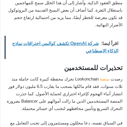
منطق العقود الذكية. وأشار إلى أن هذا الخلل سمح للمهاجمين
باستغلال الثغرة. كما أضاف أن بعض النسخ القديمة من البروتوكول
قد تكون معرضة للخطر أيضًا، مما يزيد من احتمالية ارتفاع حجم
الأضرار النهائية.
اقرأ ايضا:
شركة OpenAI تكشف كواليس اختراقات نماذج
الذكاء الاصطناعي
تحذيرات للمستخدمين
رصدت
منصة
Lookonchain تحرك محفظة كبيرة كانت خاملة منذ
ثلاث سنوات. فقد قام مالكها بسحب ما يقارب 6.5 مليون دولار فور
انتشار أنباء الهجوم كإجراء احترازي لحماية الأصول. كما حذرت
المنصة المستخدمين الذين ما زالت أموالهم على Balancer بضرورة
التحرك السريع وتأمين محافظهم لتجنب أي خسائر محتملة.
في السياق نفسه، دعا محللون ومستثمرون إلى تجنب التعامل مع