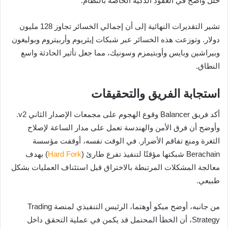
خلل واضح في العقود الذكية الخاصة بالنظام.
تشير التقديرات النهائية إلى أن إجمالي الخسائر تجاوز 128 مليون
دولار. وتوزعت هذه الخسائر عبر شبكات إيثريوم وأربيتروم وبوليغون
وبيراشين وبايس وأوبتيمزم وسونيك، مما جعل تأثير الحادثة واسع
النطاق.
استجابة الفريق والتحقيقات
أكد فريق Balancer وقوع الهجوم على مجمعات الإصدار الثاني v2.
وأوضح أن فرق الأمن والهندسة تعمل على مدار الساعة لإصلاح
الثغرة ومنع تفاقم الأضرار. في الوقت نفسه، أوقفت مؤسسة
Berachain شبكتها مؤقتًا لتنفيذ تفرع طارئ (
Hard Fork
) بهدف
معالجة المشكلات المرتبطة بالاختراق قبل استئناف العمليات بشكل
طبيعي.
من جانبه، أوضح ميكو أوهتما، الرئيس التنفيذي لمنصة Trading
Strategy، أن الخطأ المحتمل قد يكمن في عملية التحقق داخل