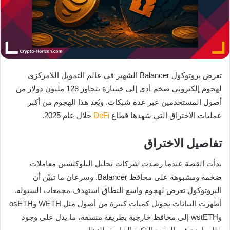
تعرض بروتوكول Balancer الشهير في عالم التمويل اللامركزي
لهجوم إلكتروني ضخم أدى إلى خسارة تتجاوز 128 مليون دولار من
أصول المستخدمين عبر عدة شبكات. ويُعد هذا الهجوم من أكبر
عمليات الاختراق التي شهدها قطاع
DeFi
خلال عام 2025.
تفاصيل الاختراق
بدأت القصة عندما رصدت شركات تحليل البلوكتشين معاملات
ضخمة ومشبوهة على محافظ Balancer. وسرعان ما تبيّن أن
البروتوكول تعرض لهجوم واسع النطاق استهدف مجمعات السيولة.
أظهرت البيانات تحويل كميات كبيرة من أصول مثل WETH وosETH
وwstETH إلى محافظ خارجية بطريقة منسقة، ما يدل على وجود