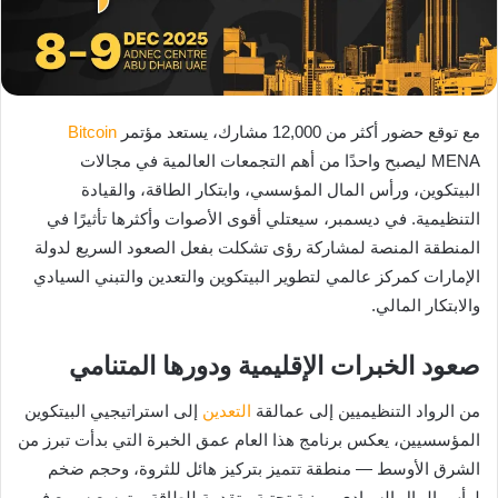
مع توقع حضور أكثر من 12,000 مشارك، يستعد مؤتمر
Bitcoin
MENA ليصبح واحدًا من أهم التجمعات العالمية في مجالات
البيتكوين، ورأس المال المؤسسي، وابتكار الطاقة، والقيادة
التنظيمية. في ديسمبر، سيعتلي أقوى الأصوات وأكثرها تأثيرًا في
المنطقة المنصة لمشاركة رؤى تشكلت بفعل الصعود السريع لدولة
الإمارات كمركز عالمي لتطوير البيتكوين والتعدين والتبني السيادي
والابتكار المالي.
صعود الخبرات الإقليمية ودورها المتنامي
من الرواد التنظيميين إلى عمالقة
التعدين
إلى استراتيجيي البيتكوين
المؤسسيين، يعكس برنامج هذا العام عمق الخبرة التي بدأت تبرز من
الشرق الأوسط — منطقة تتميز بتركيز هائل للثروة، وحجم ضخم
لرأس المال السيادي، وبنية تحتية متقدمة للطاقة، وتوسع سريع في