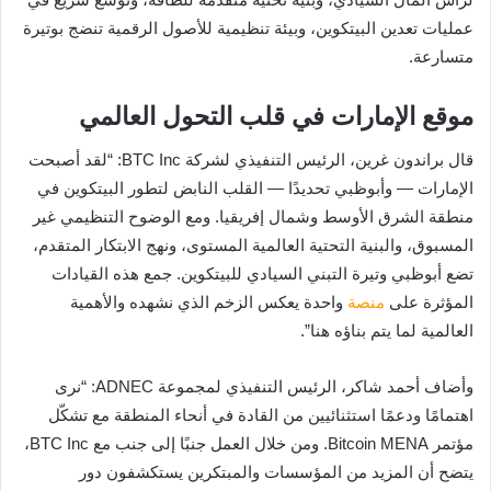
عمليات تعدين البيتكوين، وبيئة تنظيمية للأصول الرقمية تنضج بوتيرة
متسارعة.
موقع الإمارات في قلب التحول العالمي
قال براندون غرين، الرئيس التنفيذي لشركة BTC Inc: “لقد أصبحت
الإمارات — وأبوظبي تحديدًا — القلب النابض لتطور البيتكوين في
منطقة الشرق الأوسط وشمال إفريقيا. ومع الوضوح التنظيمي غير
المسبوق، والبنية التحتية العالمية المستوى، ونهج الابتكار المتقدم،
تضع أبوظبي وتيرة التبني السيادي للبيتكوين. جمع هذه القيادات
المؤثرة على
منصة
واحدة يعكس الزخم الذي نشهده والأهمية
العالمية لما يتم بناؤه هنا”.
وأضاف أحمد شاكر، الرئيس التنفيذي لمجموعة ADNEC: “نرى
اهتمامًا ودعمًا استثنائيين من القادة في أنحاء المنطقة مع تشكّل
مؤتمر Bitcoin MENA. ومن خلال العمل جنبًا إلى جنب مع BTC Inc،
يتضح أن المزيد من المؤسسات والمبتكرين يستكشفون دور