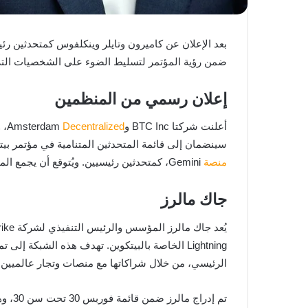
بعد الإعلان عن كاميرون وتايلر وينكلفوس كمتحدثين رئيسيين، يواصل مؤتمر بيتكوين أمستردا
ضمن رؤية المؤتمر لتسليط الضوء على الشخصيات التي أح
إعلان رسمي من المنظمين
أعلنت شركتا BTC Inc وAmsterdam
Decentralized
سينضمان إلى قائمة المتحدثين المتنامية في مؤتمر بيتكوين أمستردام. يُقام الحدث في 13 و14 نوفمبر 2025. وجا
منصة
Gemini، كمتحدثين رئيسيين. ويُتوقع أن يجمع المؤتمر هذا العام نخبة من الخبراء والمفكرين في مجال البيتكوين.
جاك مالرز
الرئيسي، من خلال شراكاتها مع منصات وتجار عالميين، إ