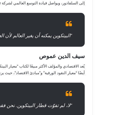
إلى السلفادور، ويواصل قيادة التوسع العالمي لشركة Strike بثقة واستمرارية.
“البيتكوين يمكنه أن يغير العالم لأن العالم
سيف الدين عموص
يُعد الاقتصادي والمؤلف الأكثر مبيعًا لكتاب “معيار 
أيضًا “معيار النقود الورقية” و”مبادئ الاقتصاد”، حيث 
“لا، لم تفوّت قطار البيتكوين. نحن فقط 