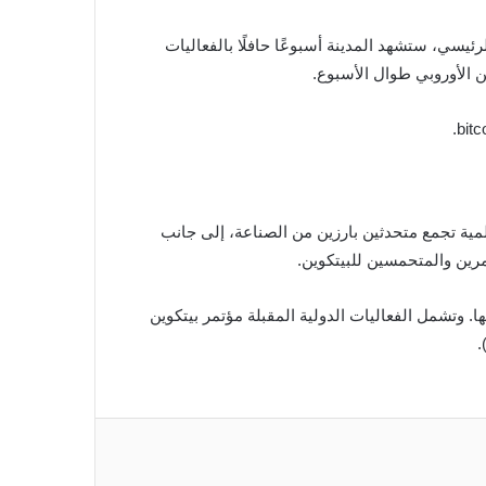
الم. وإلى جانب المؤتمر الرئيسي، ستشهد المدينة أسبوعًا حافلًا بالفعاليات
 الأوروبي طوال الأسبوع.
Bitcoin Mag. ويُعد هذا المؤتمر سلسلة فعاليات عالمية تجمع متحدثين بارزين من الصناعة، إلى جانب
رين والمتحمسين للبيتكوين.
فيغاس، وتم الإعلان عن مؤتمر بيتكوين 2026 ليُعقد في أبريل 2026 في المدينة نفسها. وتشمل الفعاليات الدولية المقبلة مؤتمر بيتكوين