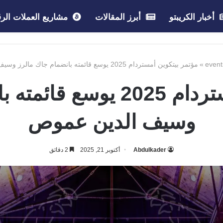
أخبار الكريبتو
أبرز المقالات
مشاريع العملات الرق
event
»
مؤتمر بيتكوين أمستردام 2025 يوسع قائمته بانضمام جاك مالرز وسيف الدين عموص
مؤتمر بيتكوين أمستردام 025
وسيف الدين عموص
Abdulkader
أكتوبر 21, 2025
2 دقائق