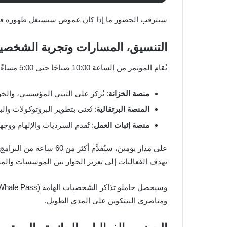
سيترقب الحضور ما إذا كان عموص سيستغل ظهوره في أ
التنسيق، المسارات وتجربة الشخصيات ا
يُقام المؤتمر من الساعة 10:00 صباحًا حتى 5:00 مساءً يوميًا، ويتضمن ثلاث منصات متوازية، هي:
منصة الخزانة
: تُركز على التبني المؤسسي، والخزان
المنصة البرتقالية
: تُعنى بتطوير البروتوكولات والبن
منصة إثبات العمل
: تُقدم السرديات والإلهام ووج
على مدار يومين، سيُقدّ
تهدف الفعاليات إلى تعزيز الحوار بين المؤسسات والم
ومناصري البيتكوين على المدى الطويل.