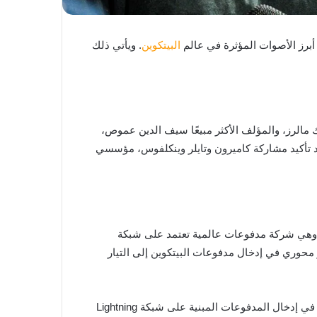
البيتكوين
. ويأتي ذلك
نظمتا أكبر مؤتمر للبيتكوين في أوروبا، أن مؤسس شركة Strike جاك مالرز، والمؤلف الأكثر مبيعًا سيف الدين عموص،
جاك مالرز المؤسس والرئيس التنفيذي لشركة Strike، والمؤسس المشارك والرئيس التنفيذي لشركة Twenty One Capital، وهي شركة مدفوعات عالمية تعتمد على شبكة
ة بالبيتكوين. تهدف هذه الشبكة إلى تمكين التحويلات المالية الفورية ومنخفضة التكلفة. وقد ساهمت Strike بدور محوري في إدخال مدفوعات البيتكوين إلى التيار
تم إدراج مالرز ضمن قائمة فوربس 30 تحت سن 30، وهو من أبرز رواد الأعمال الشباب في عالم البيتكوين. كما لعب دورًا أساسيًا في إدخال المدفوعات المبنية على شبكة Lightning