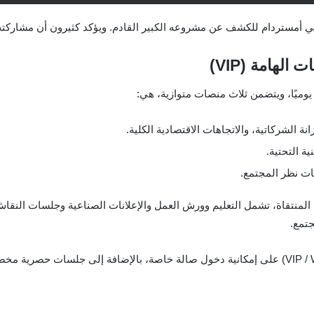
مستردام للكشف عن مشروعه الكبير القادم. ويؤكد كثيرون أن مشاركته 
لهامة (VIP)
ة الشركاتية، والاتجاهات الاقتصادية الكلية.
ية التحتية.
هات نظر المجتمع.
َم أكثر من 60 ساعة من البرامج المنتقاة، تشمل التعليم وورش العمل والإعلانات الصناعية وج
جتمع.
وسيحصل حاملو تذاكر الشخصيات الهامة (VIP / Whale Pass) على إمكانية دخول صالة خاصة، بالإضا