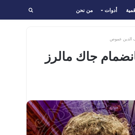
مية
أدوات
من نحن
بحث
عن
2 يوسع قائمته بانضمام جاك مالرز