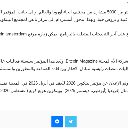
من المتوقع أن يجذب مؤتمر بيتكوين أمستردام 2025 أكثر من 5000 مشارك من مختلف أنحاء أوروبا والع
نية وعروض حية. وبهذا، تتحول أمستردام إلى مركز نابض لمجتمع البيتكوين
 التحديثات المتعلقة بالبرنامج، يمكن زيارة موقع bitcoin.amsterdam.
يُنظّم مؤتمر البيتكوين من قبل شركة BTC Inc، وهي الشركة الأم لمجلة azine
ت منصات رئيسية لتبادل الأفكار بين قادة الصناعة والمطورين والمستثم
وقد أُقيم الحدث الرئيسي لعام 2025 في لاس 
تويتر
ماسنجر