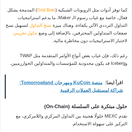
كما توفر أدوات مثل الروبوتات الشبكية (
Grid Bots
) المدمجة بشكل
فعال، خاصة مع غياب رسوم الـ Maker، ما يدعم استراتيجيات
التداول الترددي الآلي بكفاءة. وهناك ميزة
نسخ التداول
لتسهيل نسخ
صفقات المتداولين المحترفين، بالإضافة إلى وضع
تداول تجريبي
لاختبار الاستراتيجيات دون مخاطرة مالية.
رغم ذلك، فإن غياب بعض أنواع الأوامر المتقدمة مثل TWAP
وIceberg قد يكون محدودية للمؤسسات والمتداولين الخوارزميين.
اقرأ ايضا:
منصة KuCoin ومهرجان Tomorrowland:
شراكة لمستقبل العملات الرقمية
حلول مبتكرة على السلسلة (On-Chain)
تقدم MEXC حلولًا هجينة بين التداول المركزي واللامركزي، مع
التركيز على سهولة الاستخدام.