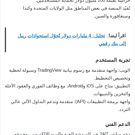
حراسة بقيمة 100 مليون دولار لحماية المستخدمين.
تُقيّد المنصة في بعض المناطق مثل الولايات المتحدة وكندا
وسنغافورة والصين.
اقرأ ايضا:
تحليل: 4 مليارات دولار تُحوّل استحواذات ريبل
إلى بنك رقمي
تجربة المستخدم
الويب: واجهة متقدمة مع رسوم بيانية TradingView وسيولة لحظية
وتخصيص التخطيط.
التطبيق: متاح على iOS وAndroid، مع وظائف الفوري والعقود الآجلة
والتخزين والتنبيهات.
واجهة برمجة التطبيقات (API): متقدمة وتدعم التداول الآلي عالي
التردد.
الدعم الفني
دعم مباشر 24/7 عبر الدردشة الحية والبريد الإلكتروني، مع دعم