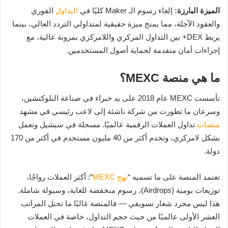
الميزة البارزة:
إلغاء رسوم الـ Maker كليًا في
التداول
الفوري
والعقود الآجلة، مما يمنح ميزة حقيقية لمتداولي التردد العالي، بينما
يربط DEX+ بين التداول المركزي واللامركزي بمرونة عالية، مع
إجراءات أمان متقدمة لحماية أصول المستخدمين.
ما هي منصة MEXC؟
تأسست MEXC عام 2018 على يد خبراء في صناعة البلوكتشين،
وسرعان ما تطورت من شركة ناشئة إلى لاعب رئيسي في مشهد
منصات
تداول العملات الرقمية عالميًا. مسجلة في سيشيل وتعمل
بشكل لامركزي، وتخدم أكثر من 40 مليون مستخدم في أكثر من 170
دولة.
تعتمد المنصة على ما تسميه “
نهج MEXC
“: أكثر العملات رواجًا،
توزيعات يومية (Airdrops)، رسوم منخفضة للغاية، وسيولة شاملة.
هذا ليس مجرد شعار تسويقي — فالمنصة غالبًا ما تحتل المراتب
العشر الأولى عالميًا من حيث حجم التداول، خاصة في العملات