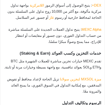
DEX+
: يتيح الوصول إلى أسواق الرموز
اللامركزية
بواجهة تداول
مركزية مألوفة، مع أكثر من 10,000 زوج تداول على السلسلة بدون
الحاجة لمحافظ خارجية أو رسوم
غاز
أو جسور عبر السلاسل.
MEXC Alpha
: يتيح تداول العملات الجديدة على السلسلة مباشرة
من حساب التداول الفوري، دون جسور أو مقايضات أو انتظار
للإدراج، مما يمنح وصولًا مبكرًا سلسًا.
خدمات التخزين وكسب العوائد (Staking & Earn)
تقدم MEXC خيارات تخزين مباشرة للعملات الشهيرة مثل BTC
وETH وSOL بعوائد تنافسية، مع واجهة بسيطة وخيارات مرنة أو ثابتة.
ميزة MXSOL لتخزين سولانا
تزيل الحاجة لإعداد محافظ أو تفويض
المدققين، مع إمكانية التداول في السوق الفوري، ما يمنح العائد
والمرونة معًا.
الرسوم وتكاليف التداول