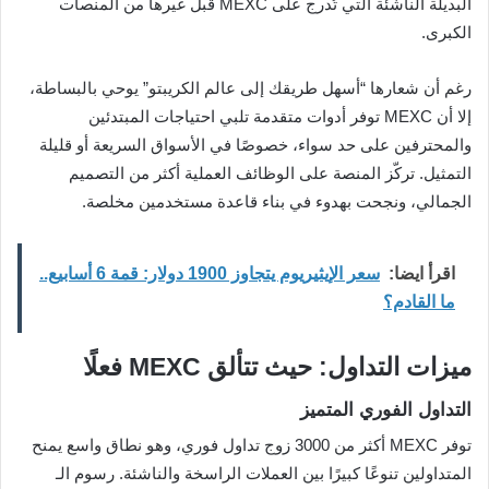
البديلة الناشئة التي تُدرج على MEXC قبل غيرها من المنصات
الكبرى.
رغم أن شعارها “أسهل طريقك إلى عالم الكريبتو” يوحي بالبساطة،
إلا أن MEXC توفر أدوات متقدمة تلبي احتياجات المبتدئين
والمحترفين على حد سواء، خصوصًا في الأسواق السريعة أو قليلة
التمثيل. تركّز المنصة على الوظائف العملية أكثر من التصميم
الجمالي، ونجحت بهدوء في بناء قاعدة مستخدمين مخلصة.
اقرأ ايضا:
سعر الإيثيريوم يتجاوز 1900 دولار: قمة 6 أسابيع..
ما القادم؟
ميزات التداول: حيث تتألق MEXC فعلًا
التداول الفوري المتميز
توفر MEXC أكثر من 3000 زوج تداول فوري، وهو نطاق واسع يمنح
المتداولين تنوعًا كبيرًا بين العملات الراسخة والناشئة. رسوم الـ