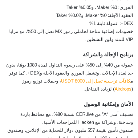
الفوري: 0% Maker، و0.05% Taker
العقود الآجلة: 0% Maker، و0.02% Taker
DEX+: عمولة ثابتة 1%
خصومات إضافية متاحة لحاملي رموز MX تصل إلى 50%، مع مزايا
VIP للمتداولين النشطين.
برنامج الإحالة والشراكة
عمولة من 40% إلى 50% على رسوم التداول لمدة 1080 يومًا، بدون
حد لعدد الإحالات، وتشمل الفوري والعقود الآجلة وDEX+. كما توفر
م
كافآت ترحيبية تصل إلى 8000 USDT
، وحملات توزيع رموز
(
Airdrops
) لزيادة التفاعل.
الأمان وإمكانية الوصول
تصنيف أمني “A” من CER.live بنسبة 80%، مع محافظ باردة
وساخنة، وشراكة مع Hacken للمراجعات الأمنية.
صندوق تأمين بقيمة 557 مليون دولار للحماية من الإفلاس، وصندوق