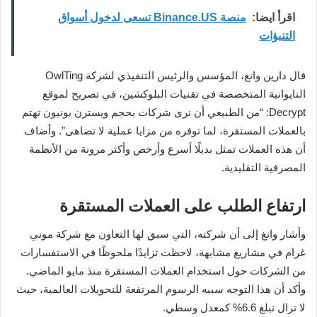
اقرأ ايضا:
منصة Binance.US تسعى لدخول أسواق
التنبؤات
قال دارين وانغ، المؤسس والرئيس التنفيذي لشركة OwlTing
التايوانية المتخصصة في تقنيات البلوكشين، في تصريح لموقع
Decrypt: “من الطبيعي أن نرى شركات بحجم ويسترن يونيون تهتم
بالعملات المستقرة، لما توفره من مزايا عملية لا تضاهى”. وأضاف
أن هذه العملات تمثل بديلًا أسرع وأرخص وأكثر مرونة من الأنظمة
المصرفية التقليدية.
ارتفاع الطلب على العملات المستقرة
وأشار وانغ إلى أن شركته، التي سبق لها التعاون مع شركة موني
غرام في مشاريع مشابهة، لاحظت تزايدًا ملحوظًا في الاستفسارات
من الشركات حول استخدام العملات المستقرة منذ مايو الماضي.
وأكد أن هذا التوجه سببه الرسوم المرتفعة للتحويلات العالمية، حيث
لا تزال تبلغ 6.6% كمعدل وسطي.