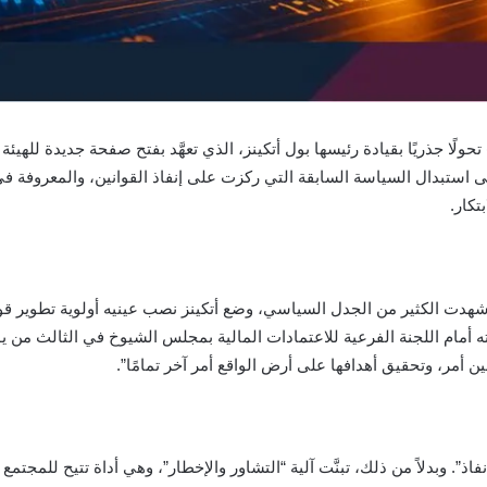
شهد لجنة الأوراق المالية والبورصات الأمريكية (SEC) تحولًا جذريًا بقيادة رئيسها بول أتكينز، الذي تعهَّ
لى استبدال السياسة السابقة التي ركزت على إنفاذ القوانين، والمعروفة 
تكار.
يل 2025، عقب عملية تثبيت شهدت الكثير من الجدل السياسي، وضع أتكينز نصب عينيه أولوي
ته أمام اللجنة الفرعية للاعتمادات المالية بمجلس الشيوخ في الثالث من
ن أمر، وتحقيق أهدافها على أرض الواقع أمر آخر تمامًا”.
اذ”. وبدلاً من ذلك، تبنَّت آلية “التشاور والإخطار”، وهي أداة تتيح للمج