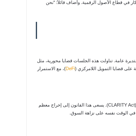
ار في قطاع الأصول الرقمية. وأضاف قائلاً: “نحن
ستديرة عامة. تناولت هذه الجلسات قضايا محورية، مثل
 على قضايا التمويل اللامركزي (
DeFi
)، مع الاستمرار
وفي موازاة هذه الجهود، يشهد الكونغرس الأمريكي حراكًا تشريعيًا مهمًا. فقد تم تقديم مشروع قانون جديد باسم “قانون الوضوح” (CLARITY Act). يسعى هذا القانون إلى إخراج معظم
ظ في الوقت نفسه على نزاهة السوق.