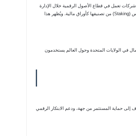
 شركات تعمل في قطاع الأصول الرقمية خلال الإدارة
السابقة. إلى جانب ذلك، بدأت اللجنة بإصدار توجيهات أكثر دقة. ومن أبرز هذه التوجيهات، إعفاءات لبعض أنشطة التخزين والتكديس (Staking) من تصنيفها كأوراق مالية. ويُظهر هذا
لأعمال في الولايات المتحدة وحول العالم يستخدمون
هدف إلى حماية المستثمر من جهة، ودعم الابتكار الرقمي