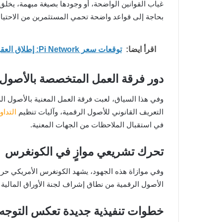
غياب القوانين الواضحة، أو وجودها بصيغة مبهمة، يخلق 
بحاجة إلى قواعد واضحة تحمي المستثمرين من الاحتيال، 
اقرأ ايضا:
توقعات سعر Pi Network: إطلاق العقود الذكية يقترب وسط نمو قوي في عدد المستخدمين
دور فرقة العمل المتخصصة بالأصول 
وفي هذا السياق، لعبت فرقة العمل المعنية بالأصول ال
التعريف القانوني للأصول الرقمية، وآليات تنظيم
التداو
في استقبال الملاحظات من الجهات المعنية.
تحرك تشريعي موازٍ في الكونغرس
الأصول الرقمية من نطاق إشراف لجنة الأوراق المالية
خطوات تنفيذية جديدة تعكس التوجه 