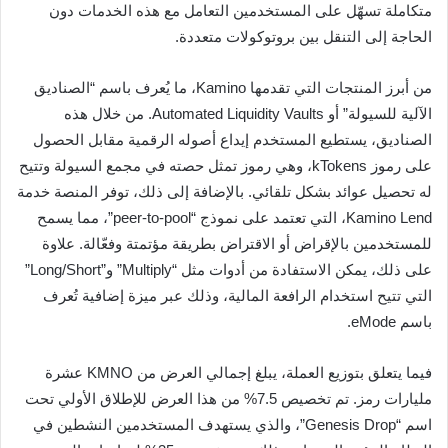
متكاملة تسهّل على المستخدمين التعامل مع هذه الخدمات دون
الحاجة إلى التنقل بين بروتوكولات متعددة.
من أبرز المنتجات التي تقدمها Kamino، ما يُعرف باسم “الصناديق
الآلية للسيولة” أو Automated Liquidity Vaults. من خلال هذه
الصناديق، يستطيع المستخدم إيداع أصوله الرقمية مقابل الحصول
على رموز kTokens، وهي رموز تمثل حصته في مجمع السيولة وتتيح
له تحصيل عوائد بشكل تلقائي. بالإضافة إلى ذلك، توفر المنصة خدمة
Kamino Lend، التي تعتمد على نموذج “peer-to-pool”، مما يسمح
للمستخدمين بالإقراض أو الاقتراض بطريقة مؤتمتة وفعّالة. علاوة
على ذلك، يمكن الاستفادة من أدوات مثل “Multiply” و”Long/Short”
التي تتيح استخدام الرافعة المالية، وذلك عبر ميزة إضافية تُعرف
باسم eMode.
فيما يتعلق بتوزيع العملة، يبلغ إجمالي العرض من KMNO عشرة
مليارات رمز. تم تخصيص 7.5% من هذا العرض للإطلاق الأولي تحت
اسم “Genesis Drop”، والذي يستهدف المستخدمين النشطين في