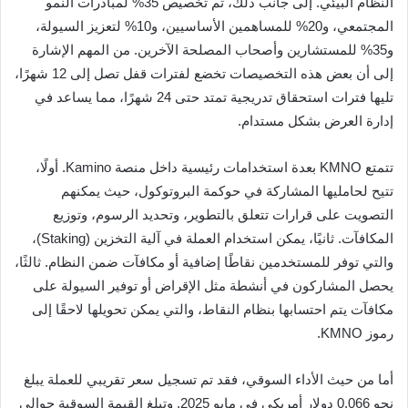
النظام البيئي. إلى جانب ذلك، تم تخصيص 35% لمبادرات النمو
المجتمعي، و20% للمساهمين الأساسيين، و10% لتعزيز السيولة،
و35% للمستشارين وأصحاب المصلحة الآخرين. من المهم الإشارة
إلى أن بعض هذه التخصيصات تخضع لفترات قفل تصل إلى 12 شهرًا،
تليها فترات استحقاق تدريجية تمتد حتى 24 شهرًا، مما يساعد في
إدارة العرض بشكل مستدام.
تتمتع KMNO بعدة استخدامات رئيسية داخل منصة Kamino. أولًا،
تتيح لحامليها المشاركة في حوكمة البروتوكول، حيث يمكنهم
التصويت على قرارات تتعلق بالتطوير، وتحديد الرسوم، وتوزيع
المكافآت. ثانيًا، يمكن استخدام العملة في آلية التخزين (Staking)،
والتي توفر للمستخدمين نقاطًا إضافية أو مكافآت ضمن النظام. ثالثًا،
يحصل المشاركون في أنشطة مثل الإقراض أو توفير السيولة على
مكافآت يتم احتسابها بنظام النقاط، والتي يمكن تحويلها لاحقًا إلى
رموز KMNO.
أما من حيث الأداء السوقي، فقد تم تسجيل سعر تقريبي للعملة يبلغ
نحو 0.066 دولار أمريكي في مايو 2025. وتبلغ القيمة السوقية حوالي