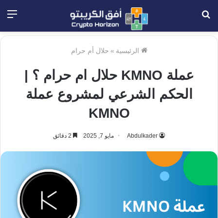
بحث
الق
عن
الرئيسية
»
حلال أم حرام
عملة KMNO حلال ام حرام ؟ |
الحكم الشرعي لمشروع عملة
KMNO
Abdulkader
مايو 7, 2025
2 دقائق