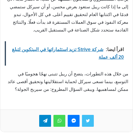
إلى ما إذا كانت ريبل ستعود بعرض محسن، أو أن سيركل ستمضي
قدمًا في اكتتابها العام لتحقيق تقييم أعلى. في كل الأحوال، تبدو
معركة النفوذ في سوق العملات المستقرة قد بدأت فعلًا. والنتائج
القادمة ستحدد شكل الصناعة في المستقبل القريب.
اقرأ ايضا:
شركة Strive تزيد استثماراتها في البيتكوين لتبلغ
20 ألف عملة
من خلال هذه التطورات، يتضح أن ريبل تتبنى نهجًا هجوميًا في
التوسع، بينما تسعى سيركل لحماية استقلاليتها وتحقيق أقصى عائد
ممكن لمساهميها. ويبقى السؤال المطروح: من سيربح الجولة؟
تويتر
ماسنجر
واتساب
تيلقرام