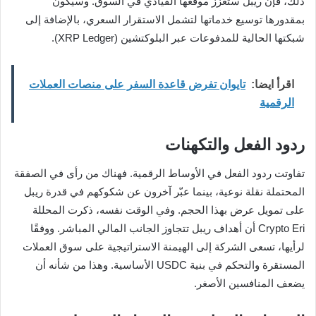
ذلك، فإن ريبل ستعزز موقعها القيادي في السوق. وسيكون
بمقدورها توسيع خدماتها لتشمل الاستقرار السعري، بالإضافة إلى
شبكتها الحالية للمدفوعات عبر البلوكتشين (XRP Ledger).
اقرأ ايضا:
تايوان تفرض قاعدة السفر على منصات العملات
الرقمية
ردود الفعل والتكهنات
تفاوتت ردود الفعل في الأوساط الرقمية. فهناك من رأى في الصفقة
المحتملة نقلة نوعية، بينما عبّر آخرون عن شكوكهم في قدرة ريبل
على تمويل عرض بهذا الحجم. وفي الوقت نفسه، ذكرت المحللة
Crypto Eri أن أهداف ريبل تتجاوز الجانب المالي المباشر. ووفقًا
لرأيها، تسعى الشركة إلى الهيمنة الاستراتيجية على سوق العملات
المستقرة والتحكم في بنية USDC الأساسية. وهذا من شأنه أن
يضعف المنافسين الأصغر.