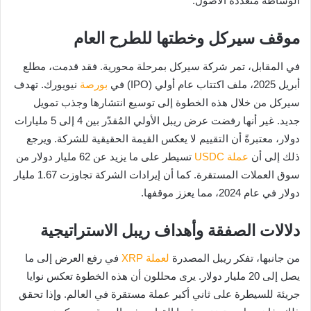
الوساطة متعددة الأصول.
موقف سيركل وخطتها للطرح العام
في المقابل، تمر شركة سيركل بمرحلة محورية. فقد قدمت، مطلع
أبريل 2025، ملف اكتتاب عام أولي (IPO) في
بورصة
نيويورك. تهدف
سيركل من خلال هذه الخطوة إلى توسيع انتشارها وجذب تمويل
جديد. غير أنها رفضت عرض ريبل الأولي المُقدّر بين 4 إلى 5 مليارات
دولار، معتبرةً أن التقييم لا يعكس القيمة الحقيقية للشركة. ويرجع
ذلك إلى أن
عملة USDC
تسيطر على ما يزيد عن 62 مليار دولار من
سوق العملات المستقرة. كما أن إيرادات الشركة تجاوزت 1.67 مليار
دولار في عام 2024، مما يعزز موقفها.
دلالات الصفقة وأهداف ريبل الاستراتيجية
من جانبها، تفكر ريبل المصدرة
لعملة XRP
في رفع العرض إلى ما
يصل إلى 20 مليار دولار. يرى محللون أن هذه الخطوة تعكس نوايا
جريئة للسيطرة على ثاني أكبر عملة مستقرة في العالم. وإذا تحقق