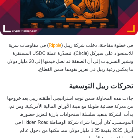
في خطوة مفاجئة، دخلت شركة ريبل (
Ripple
) في مفاوضات سرية
للاستحواذ على سيركل (Circle)، مُصدّرة عملة USDC المستقرة.
وتشير التسريبات إلى أن الصفقة قد تصل قيمتها إلى 20 مليار دولار،
ما يعكس رغبة ريبل في تعزيز نفوذها ضمن القطاع.
تحركات ريبل التوسعية
جاءت هذه المحاولة ضمن توجه استراتيجي أطلقته ريبل بعد خروجها
من معركة قضائية طويلة مع هيئة الأوراق المالية الأمريكية. ومن ثم،
بدأت الشركة بتنفيذ سلسلة استحواذات بارزة لتعزيز حضورها
المؤسسي. كان أبرزها شراء شركة الوساطة Hidden Road في
أبريل 2025 بقيمة 1.25 مليار دولار، مما مكنها من دخول عالم