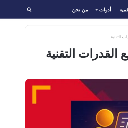
مية
أدوات
من نحن
بحث
عن