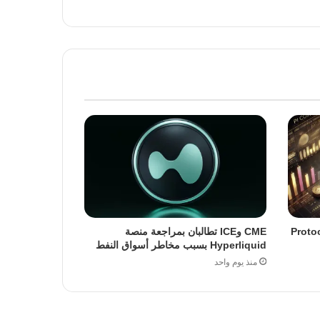
ة ترقية Protocol 23
CME وICE تطالبان بمراجعة منصة
Hyperliquid بسبب مخاطر أسواق النفط
منذ يوم واحد