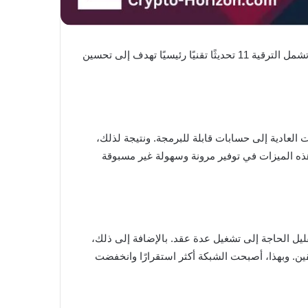
رسميًا عن تفعيل ترقية “Pectra” في 7 مايو 2025. تُعد هذه الخطوة الأكبر منذ دمج الشبكة في عام 2022. وتشمل الترقية 11 تحديثًا تقنيًا رئيسيًا تهدف إلى تحسين
ية” (EIP-7702). يسمح هذا المفهوم بتحويل الحسابات العادية إلى حسابات قابلة للبرمجة. ونتيجة لذلك،
ذه الميزات في توفير مرونة وسهولة غير مسبوقة
 وتقليل الحاجة إلى تشغيل عدة عقد. بالإضافة إلى ذلك،
ة إيداعات المدققين. وبهذا، أصبحت الشبكة أكثر استقرارًا وانخفضت