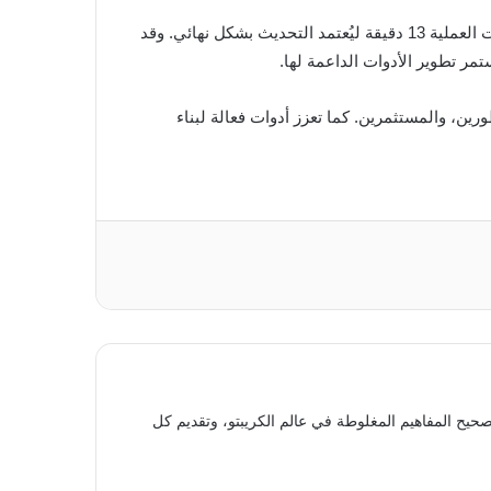
تم اختبار التحديث على شبكتي Sepolia وHolesky قبل تفعيله على الشبكة الرئيسية. حدث التفعيل عند العصر 364032. واستغرقت العملية 13 دقيقة ليُعتمد التحديث بشكل نهائي. وقد
تمر تطوير الأدوات الداعمة لها.
ين، والمطورين، والمستثمرين. كما تعزز أدوات فعالة لبناء
حيح المفاهيم المغلوطة في عالم الكريبتو، وتقديم كل