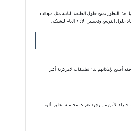
من خلال EIP-7691، تم تضاعف سعة البيانات التي يمكن تضمينها في الكتل. جاء ذلك عن طريق زيادة عدد “البلوبات” المسموح بها. هذا التطور يمنح حلول الطبقة الثانية مثل rollups
ماد حلول التوسع وتحسين الأداء العام للشبكة.
أصبح بإمكانهم بناء تطبيقات لامركزية أكثر
 خبراء الأمن من وجود ثغرات محتملة تتعلق بآلية