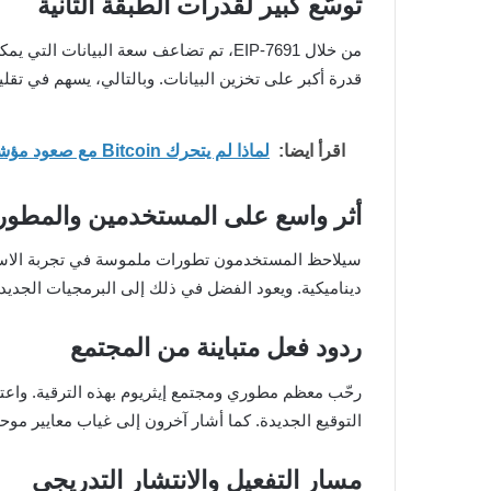
توسّع كبير لقدرات الطبقة الثانية
قدرة أكبر على تخزين البيانات. وبالتالي، يسهم في تقليل
اقرأ ايضا:
لماذا لم يتحرك Bitcoin مع صعود مؤشري S&P 500 وNasdaq؟
أثر واسع على المستخدمين والمطور
سيلاحظ المستخدمون تطورات ملموسة في تجربة الاستخدا
ديناميكية. ويعود الفضل في ذلك إلى البرمجيات الجديدة
ردود فعل متباينة من المجتمع
رحّب معظم مطوري ومجتمع إيثريوم بهذه الترقية. واع
التوقيع الجديدة. كما أشار آخرون إلى غياب معايير مو
مسار التفعيل والانتشار التدريجي