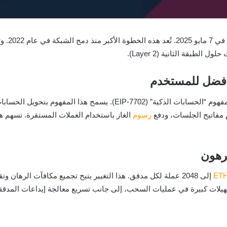
طبقة الثانية (Layer 2).
 أفضل للمستخدم
من أبرز التحديثات التي جاءت بها ترقية Pectra إدخال مفهوم “الحسابات الذك
 مفاتيح الجلسات، ودفع
رسوم
الغاز باستخدام العملات المستقرة. تسهم ه
رهون
إلى 2048 عملة لكل مدقق. هذا التغيير يتيح تجميع مكافآت الرهان
قتراحات تحسين جديدة (EIPs 7002 و6110) تسهيلات كبيرة في عمليات السحب، إلى جانب تسريع معالج