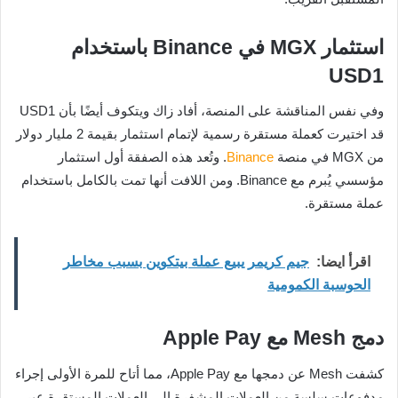
استثمار MGX في Binance باستخدام
USD1
وفي نفس المناقشة على المنصة، أفاد زاك ويتكوف أيضًا بأن USD1
قد اختيرت كعملة مستقرة رسمية لإتمام استثمار بقيمة 2 مليار دولار
من MGX في منصة
Binance
. وتُعد هذه الصفقة أول استثمار
مؤسسي يُبرم مع Binance. ومن اللافت أنها تمت بالكامل باستخدام
عملة مستقرة.
اقرأ ايضا:
جيم كريمر يبيع عملة بيتكوين بسبب مخاطر
الحوسبة الكمومية
دمج Mesh مع Apple Pay
كشفت Mesh عن دمجها مع Apple Pay، مما أتاح للمرة الأولى إجراء
مدفوعات سلسة من العملات المشفرة إلى العملات المستقرة عبر