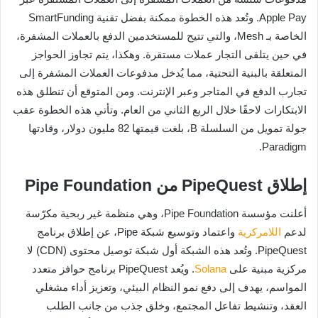
Apple Pay. وتُعد هذه الخطوة ممكنة بفضل تقنية SmartFunding
الخاصة بـ Mesh، والتي تتيح للمستخدمين الدفع بالعملات المشفرة،
في حين يتلقى التجار عملات مستقرة. وهكذا، يتم تجاوز الحواجز
المتعلقة بالبنية التحتية، مما يُدخل مدفوعات العملات المشفرة إلى
تجارب الدفع في المتاجر وعبر الإنترنت. ومن المتوقع أن تنطلق هذه
الابتكارات لاحقًا خلال الربع الثاني من العام. وتأتي هذه الخطوة عقب
جولة تمويل من السلسلة B، بلغت قيمتها 82 مليون دولار، وقادتها
Paradigm.
إطلاق PipeQuest من Pipe Foundation
أعلنت مؤسسة Pipe Foundation، وهي منظمة غير ربحية مكرّسة
لدعم
اللامركزية
واعتماد وتوسيع شبكة Pipe، عن إطلاق برنامج
PipeQuest. وتُعد هذه الشبكة أول شبكة توصيل محتوى (CDN) لا
مركزية مبنية على
Solana
. ويُعد PipeQuest برنامج حوافز متعدد
المواسم، يهدف إلى دفع نمو النظام البيئي، وتعزيز أداء مشغلي
العقد، وتنشيط تفاعل المجتمع، وخلق جذب من جانب الطلب