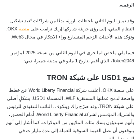
الرقمية.
وقد تميز اليوم الثاني بلحظات بارزة، بدءًا من شراكات تُعيد تشكيل
النظام البيئي، إلى رؤى جريئة شاركها إريك ترامب على
منصة
OKX.
وتؤكد هذه الأحداث الزخم المتسارع وراء الابتكار في مجال Web3.
فيما يلي ملخص لما جرى في اليوم الثاني من نسخة 2025 لمؤتمر
Token2049، الذي أقيم بتاريخ 1 مايو في مدينة جميرا، دبي:
دمج USD1 على شبكة TRON
على منصة OKX، أعلنت شركة World Liberty Financial عن خطط
واضحة لدمج عملتها المستقرة WLF، المسماة USD1، بشكلٍ أصلي
على شبكة TRON. وقد صرّح زاك ويتكوف، النائب التنفيذي للرئيس
والشريك المؤسس لشركة World Liberty Financial، أمام الحضور،
بأنهم سيبدؤون بسك مئات الملايين من الدولارات. كما أشار إلى أنهم
يتوقعون أن تصل القيمة السوقية للعملة إلى عدة مليارات في
المستقبل القريب.