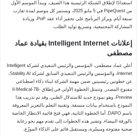
استعدادًا لإطلاق الشبكة الرئيسية هذا الصيف. ويبدأ الموسم الأول
من PipeQuest في 5 مايو 2025، ويستمر كل موسم لمدة تقارب
سبعة أيام. ويركز البرنامج على تحفيز أداء عقد PoP، وزيادة
المشاركة المجتمعية، وتسريع توليد الطلب.
إعلانات Intelligent Internet بقيادة عماد
مصطفى
أعلن عماد مصطفى، المؤسس والرئيس التنفيذي لشركة Intelligent
Internet، والمؤسس والرئيس التنفيذي السابق لشركة Stability AI،
عن خطوتين رئيسيتين ضمن مهمة الشركة لبناء ذكاء اصطناعي
مفتوح المصدر. وتتمثل الخطوة الأولى في إطلاق II-Medical-7B-
Preview، وهو نموذج جديد للاستدلال الطبي. وقد تم تدريب هذا
النموذج باستخدام بيانات منسقة، وتقنية التعلم بالتعزيز المعروفة
باسم DAPO. أما الخطوة الثانية، فهي فتح قائمة الانتظار الخاصة
بالورقة البيضاء. وتشير هذه الخطوات إلى تقدم مهم نحو رعاية
صحية مفتوحة وميسّرة، ومستقبل قائم على الذكاء الموزّع.