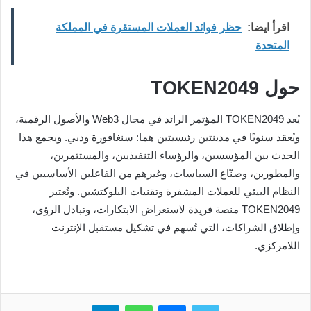
اقرأ ايضا:
حظر فوائد العملات المستقرة في المملكة
المتحدة
حول TOKEN2049
يُعد TOKEN2049 المؤتمر الرائد في مجال Web3 والأصول الرقمية،
ويُعقد سنويًا في مدينتين رئيسيتين هما: سنغافورة ودبي. ويجمع هذا
الحدث بين المؤسسين، والرؤساء التنفيذيين، والمستثمرين،
والمطورين، وصنّاع السياسات، وغيرهم من الفاعلين الأساسيين في
النظام البيئي للعملات المشفرة وتقنيات البلوكتشين. وتُعتبر
TOKEN2049 منصة فريدة لاستعراض الابتكارات، وتبادل الرؤى،
وإطلاق الشراكات، التي تُسهم في تشكيل مستقبل الإنترنت
اللامركزي.
تويتر
ماسنجر
واتساب
تيلقرام