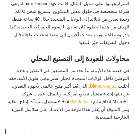
استراتيجياتها. على سبيل المثال، قامت Luxor Technology، وهي
شركة متخصصة في حلول تعدين البيتكوين، بتسريع شحن 5,600
وحدة تعدين من تايلاند إلى الولايات المتحدة خلال 48 ساعة فقط.
الهدف من هذه الخطوة كان تفادي الرسوم الجمركية الجديدة. كما
بادر وسطاء وموردو معدات آخرون إلى تنفيذ شحنات عاجلة قبل
دخول التعريفات حيّز التنفيذ.
محاولات للعودة إلى التصنيع المحلي
في خضم هذه الأزمة، بدأ عدد من المصنعين في التفكير بإعادة
التوطين داخل الولايات المتحدة كخيار استراتيجي طويل الأمد. فقد
أعلنت
شركة Bitmain
، التي تُعد أكبر منتج عالمي لأجهزة التعدين،
عن نيتها إنشاء منشأة تصنيع أمريكية. وبالمثل، عقدت شركة
MicroBT اتفاقية مع Riot
Blockchain
لاستغلال منشآت إنتاج محلية.
ومن المتوقع أن يُقلل هذا التوجه من الاعتماد على سلاسل التوريد
الخارجية المتذبذبة.