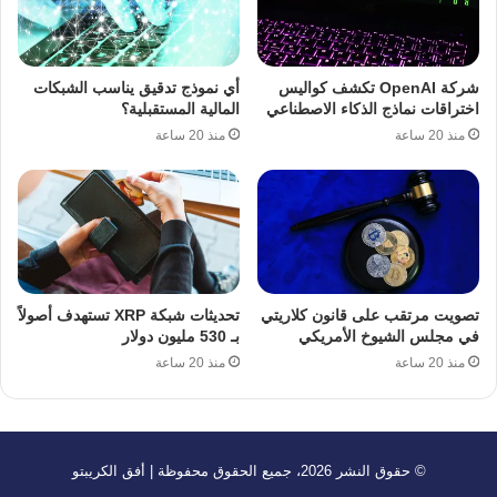
شركة OpenAI تكشف كواليس
أي نموذج تدقيق يناسب الشبكات
اختراقات نماذج الذكاء الاصطناعي
المالية المستقبلية؟
منذ 20 ساعة
منذ 20 ساعة
تصويت مرتقب على قانون كلاريتي
تحديثات شبكة XRP تستهدف أصولاً
في مجلس الشيوخ الأمريكي
بـ 530 مليون دولار
منذ 20 ساعة
منذ 20 ساعة
© حقوق النشر 2026، جميع الحقوق محفوظة | أفق الكريبتو