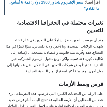
اقرأ ايضا:
سعر الإيثيريوم يتجاوز 1900 دولار: قمة 6 أسابيع..
ما القادم؟
تغيرات محتملة في الجغرافيا الاقتصادية
للتعدين
منذ أن فرضت الصين حظرًا شاملًا على التعدين في عام 2021،
شهدت الولايات المتحدة، وبالأخص ولاية تكساس، نموًا كبيرًا في هذا
القطاع. فقد وفّرت بيئة قانونية واقتصادية مشجعة، بالإضافة إلى
تكاليف كهرباء تنافسية. ولكن، ومع دخول الرسوم الجمركية حيز
التنفيذ، قد تبدأ بعض شركات التعدين في التفكير بنقل عملياتها إلى
دول أخرى توفر بيئة أكثر استقرارًا من الناحية التجارية.
فرص وسط الأزمات
على الرغم من التحديات الكبيرة التي فرضتها هذه التعريفات، يرى
عدد من المحللين أن الأزمة الحالية قد تفتح الباب أمام فرص جديدة.
من بين هذه الفرص إمكانية إعادة بناء سلاسل التوريد داخل الولايات