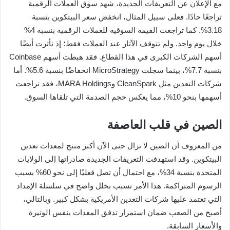
مع الإعلان عن التعريفات الجديدة، شهد سوق العملات الرقمية
تراجعًا حادًا. فعلى سبيل المثال، انخفض سعر البيتكوين بنسبة
3.18%. كما تراجعت القيمة السوقية للعملات الرقمية بنسبة 4%
خلال يوم واحد. ولم تتوقف الآثار عند العملات فقط؛ إذ تأثرت أيضًا
أسهم الشركات الكبرى في هذا القطاع. فقد هبطت أسهم Coinbase
بنسبة 7.7%، بينما سجلت MicroStrategy انخفاضًا بنسبة 5.6%. أما
شركات التعدين مثل CleanSpark وMARA Holdings، فقد تراجعت
أسهمها بنحو 10%، مما يعكس حجم الصدمة التي تلقاها السوق.
الصين في قلب العاصفة
من المعروف أن الصين لا تزال حتى الآن أكبر منتج لمعدات تعدين
البيتكوين. وقد استهدفت التعريفات الجديدة صادراتها إلى الولايات
المتحدة بنسبة 34%، مع احتمال أن تصل فعليًا إلى نحو 60% بسبب
الرسوم المتراكمة. هذا الأمر تسبب بخلل واضح في سلسلة الإمداد
التي تعتمد عليها شركات التعدين الأمريكية بشكل كبير. وبالتالي،
أصبح من الصعب ضمان استمرار تدفق المعدات بنفس الوتيرة
والأسعار السابقة.