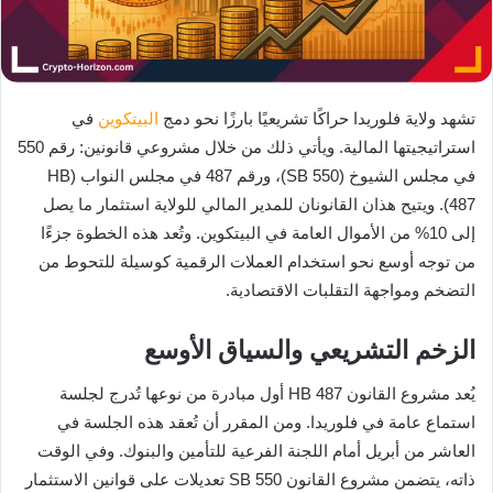
تشهد ولاية فلوريدا حراكًا تشريعيًا بارزًا نحو دمج
البيتكوين
في
استراتيجيتها المالية. ويأتي ذلك من خلال مشروعي قانونين: رقم 550
في مجلس الشيوخ (SB 550)، ورقم 487 في مجلس النواب (HB
487). ويتيح هذان القانونان للمدير المالي للولاية استثمار ما يصل
إلى 10% من الأموال العامة في البيتكوين. وتُعد هذه الخطوة جزءًا
من توجه أوسع نحو استخدام العملات الرقمية كوسيلة للتحوط من
التضخم ومواجهة التقلبات الاقتصادية.
الزخم التشريعي والسياق الأوسع
يُعد مشروع القانون HB 487 أول مبادرة من نوعها تُدرج لجلسة
استماع عامة في فلوريدا. ومن المقرر أن تُعقد هذه الجلسة في
العاشر من أبريل أمام اللجنة الفرعية للتأمين والبنوك. وفي الوقت
ذاته، يتضمن مشروع القانون SB 550 تعديلات على قوانين الاستثمار