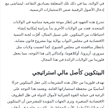
في الولاية، بما في ذلك تلك المتعلقة بصناديق التقاعد، ليتماشى مع
إدخال الأصول الرقمية ضمن الاستثمارات الرسمية.
تندرج هذه الجهود في إطار موجة تشريعية متنامية في الولايات
المتحدة. فعدد من الولايات الأخرى بدأ بدراسة إمكانية إنشاء
احتياطات من البيتكوين. على سبيل المثال، أقرّت لجنة التنمية
الاقتصادية في مجلس النواب بولاية يوتا مشروع قانون مشابه،
بانتظار مناقشته في مجلس الشيوخ. كما انضمت ولايات مثل
ميزوري، أريزونا، أوكلاهوما، وكنتاكي إلى هذا التوجه، مما يجعل
فلوريدا من الولايات الرائدة في هذا المجال.
البيتكوين كأصل مالي استراتيجي
تهدف فلوريدا من خلال هذه التشريعات إلى جعل البيتكوين جزءًا
أساسيًا من محفظة استثماراتها العامة. ويعتمد هذا التوجه على
الرغبة في حماية القوة الشرائية لأموال الدولة في ظل الظروف
الاقتصادية المتغيرة. وترى الجهات المؤيدة للمقترحين أن البيتكوين
يُعد خيارًا ذكيًا طويل الأمد للحفاظ على القيمة، خاصة في أوقات