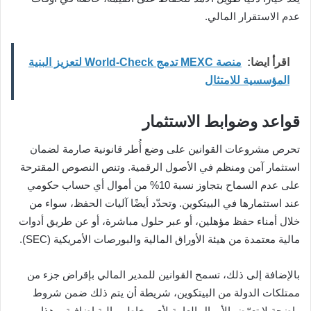
عدم الاستقرار المالي.
اقرأ ايضا:
منصة MEXC تدمج World-Check لتعزيز البنية
المؤسسية للامتثال
قواعد وضوابط الاستثمار
تحرص مشروعات القوانين على وضع أُطر قانونية صارمة لضمان
استثمار آمن ومنظم في الأصول الرقمية. وتنص النصوص المقترحة
على عدم السماح بتجاوز نسبة 10% من أموال أي حساب حكومي
عند استثمارها في البيتكوين. وتحدّد أيضًا آليات الحفظ، سواء من
خلال أمناء حفظ مؤهلين، أو عبر حلول مباشرة، أو عن طريق أدوات
مالية معتمدة من هيئة الأوراق المالية والبورصات الأمريكية (SEC).
بالإضافة إلى ذلك، تسمح القوانين للمدير المالي بإقراض جزء من
ممتلكات الدولة من البيتكوين، شريطة أن يتم ذلك ضمن شروط
واضحة لا تعرّض الأموال العامة لأي مخاطر مالية إضافية. وهذا