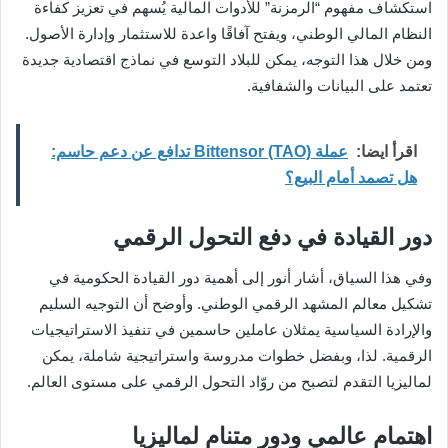
استكشاف مفهوم “الرمزنة” للأدوات المالية يُسهم في تعزيز كفاءة
النظام المالي الوطني، ويفتح آفاقًا واعدة للاستثمار وإدارة الأصول.
ومن خلال هذا التوجه، يمكن للبلاد التوسع في نماذج اقتصادية جديدة
تعتمد على البيانات والشفافية.
اقرأ ايضا:
عملة Bittensor (TAO) تدافع عن دعم حاسم:
هل تصمد أمام البيع؟
دور القيادة في دفع التحول الرقمي
وفي هذا السياق، أشار أنور إلى أهمية دور القيادة الحكومية في
تشكيل معالم المشهد الرقمي الوطني. وأوضح أن التوجيه السليم
والإرادة السياسية يمثلان عاملين حاسمين في تنفيذ الاستراتيجيات
الرقمية. لذا، وبفضل خطوات مدروسة واستراتيجية شاملة، يمكن
لماليزيا التقدم لتصبح من روّاد التحول الرقمي على مستوى العالم.
اهتمام عالمي ودور متنامٍ لماليزيا