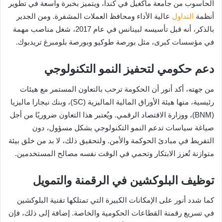
الحاسوب من جامعة ماكغيل في كندا، ويتميز بخبرة واسعة في تطوير
أنظمة
التداول
عالية الأداء ومحافظ العملات المشفرة. ومن الجدير
بالذكر، أنه قبل تأسيسه لبينانس في عام 2017، شغل مناصب مهمة
في مؤسسات كبرى، مثل بورصة طوكيو وبورصة بلومبرغ تريدبوك.
دعم حكومي لتحفيز النمو التكنولوجي
من جهته، أكد أنور أن الحكومة ترحب بالتعاون المستمر مع هيئات
رئيسية، منها هيئة الأوراق المالية الماليزية (SC)، وبنك نيجارا ماليزيا
(BNM)، ووزارة الاقتصاد الرقمي. ويُعتبر هذا التعاون ضروريًا من أجل
صياغة سياسات تدعم النمو التكنولوجي بشكل مسؤول، دون
التفريط في مبادئ الحوكمة والأمن. ولتحقيق ذلك، لا بد من خلق بيئة
متوازنة تُعزز الابتكار وتحمي في الوقت نفسه مصالح المستخدمين.
توظيف البلوكشين في الرقمنة والتمويل
كما شدد أنور على الإمكانات الكبيرة التي تمتلكها تقنية البلوكشين
في تسريع رقمنة القطاعات الحكومية والخاصة. إضافة إلى ذلك، فإن