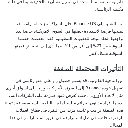
قانونية سابقة، مما ساعد في تمويل مشاريعه الجديدة، بما في ذلك
مكتبته الرئاسية.
أما بالنسبة إلى Binance US، فإن الشراكة مع عائلة ترامب قد
تمنحها فرصة لاستعادة حصتها في السوق الأمريكية، خاصة بعد
تراجعها الحاد نتيجة للعقوبات التنظيمية. فقد انخفضت حصتها
السوقية من 27% إلى أقل من 1%، مما أدى إلى انخفاض قيمتها
السوقية بشكل كبير.
التأثيرات المحتملة للصفقة
من الناحية القانونية، قد يسهم حصول زاو على عفو رئاسي في
تسهيل عودة Binance إلى السوق الأمريكية، وربما إلى أسواق أخرى
مثل الاتحاد الأوروبي، حيث تُفرض قيود صارمة على الشركات التي
يديرها أفراد مدانون بجرائم مالية. أما من الناحية السياسية، فقد تمنح
هذه الصفقة ترامب وعائلته مزيدًا من النفوذ في قطاع العملات
الرقمية، خاصة في ظل استمرارهم في تعزيز استثماراتهم في هذا
المجال.