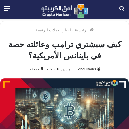
بحث
الق
عن
الرئيسية
»
اخبار العملات الرقمية
كيف سيشتري ترامب وعائلته حصة
في باينانس الأمريكية؟
Abdulkader
مارس 13, 2025
2 دقائق