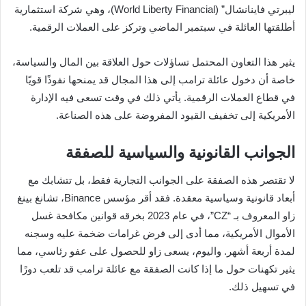
ليبرتي فاينانشال” (World Liberty Financial)، وهي شركة استثمارية
أطلقتها العائلة في سبتمبر الماضي وتركز على العملات الرقمية.
يثير هذا التعاون المحتمل تساؤلات حول العلاقة بين المال والسياسة،
خاصة أن دخول عائلة ترامب إلى هذا المجال قد يمنحها نفوذًا قويًا
في قطاع العملات الرقمية. يأتي ذلك في وقت تسعى فيه الإدارة
الأمريكية إلى تخفيف القيود المفروضة على هذه الصناعة.
الجوانب القانونية والسياسية للصفقة
لا تقتصر هذه الصفقة على الجوانب التجارية فقط، بل تتشابك مع
أبعاد قانونية وسياسية معقدة. فقد أقر مؤسس Binance، تشانغ بينغ
زاو المعروف بـ “CZ”، في عام 2023 بخرقه قوانين مكافحة غسل
الأموال الأمريكية، مما أدى إلى فرض غرامات ضخمة عليه وسجنه
لمدة أربعة أشهر. واليوم، يسعى زاو للحصول على عفو رئاسي، مما
يثير تكهنات حول ما إذا كانت الصفقة مع عائلة ترامب قد تلعب دورًا
في تسهيل ذلك.