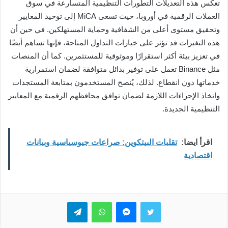
تعكس هذه التعديلات التطورات التنظيمية المتسارعة في سوق
العملات الرقمية في أوروبا، حيث تسعى MiCA إلى توحيد المعايير
وتحقيق مستوى أعلى من الشفافية وحماية المستهلكين. في حين أن
هذه التغيرات قد تؤثر على خيارات التداول المتاحة، فإنها تساهم أيضًا
في تعزيز بيئة أكثر استقرارًا وموثوقية للمستثمرين. كما أن المنصات
مثل Binance تعمل على توفير بدائل متوافقة لضمان استمرارية
خدماتها دون انقطاع. لذلك، يُنصح المستخدمون بمتابعة المستجدات
واتخاذ الإجراءات اللازمة لضمان توافق محافظهم الرقمية مع المعايير
التنظيمية الجديدة.
اقرأ ايضا:
تقلبات البيتكوين: صراعات جيوسياسية وبيانات
اقتصادية
تويتر
ماسنجر
واتساب
تيلقرام