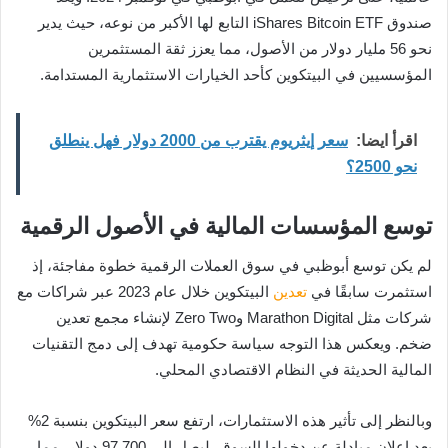
صندوق iShares Bitcoin ETF التابع لها الأكبر من نوعه، حيث يدير
نحو 56 مليار دولار من الأصول، مما يعزز ثقة المستثمرين
المؤسسيين في البيتكوين كأحد الخيارات الاستثمارية المستدامة.
اقرأ ايضا:
سعر إيثريوم يقترب من 2000 دولار فهل ينطلق
نحو 2500؟
توسع المؤسسات المالية في الأصول الرقمية
لم يكن توسع أبوظبي في سوق العملات الرقمية خطوة مفاجئة، إذ
استثمرت سابقًا في
تعدين
البيتكوين خلال عام 2023 عبر شراكات مع
شركات مثل Marathon Digital وZero Two لإنشاء مجمع تعدين
ضخم. ويعكس هذا التوجه سياسة حكومية تهدف إلى دمج التقنيات
المالية الحديثة في النظام الاقتصادي المحلي.
وبالنظر إلى تأثير هذه الاستثمارات، ارتفع سعر البيتكوين بنسبة 2%
بعد إعلان مبادلة عن دخولها السوق، ليصل إلى 97,700 دولار، مما