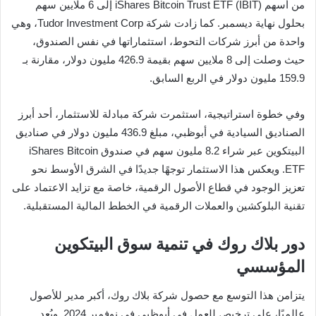
من أسهم iShares Bitcoin Trust ETF (IBIT) إلى 6 ملايين سهم
بحلول نهاية ديسمبر. كما زادت شركة Tudor Investment Corp، وهي
واحدة من أبرز شركات التحوط، استثماراتها في نفس الصندوق،
حيث وصلت إلى 8 ملايين سهم بقيمة 426.9 مليون دولار، مقارنة بـ
159.9 مليون دولار في الربع السابق.
وفي خطوة استراتيجية، استثمرت شركة مبادلة للاستثمار، أحد أبرز
الصناديق السيادية في أبوظبي، مبلغ 436.9 مليون دولار في صناديق
البيتكوين عبر شراء 8.2 مليون سهم في صندوق iShares Bitcoin
ETF. ويعكس هذا الاستثمار توجهًا جديدًا في الشرق الأوسط نحو
تعزيز الوجود في قطاع الأصول الرقمية، خاصة مع تزايد الاعتماد على
تقنية البلوكشين والعملات الرقمية في الخطط المالية المستقبلية.
دور بلاك روك في تنمية سوق البيتكوين
المؤسسي
يتزامن هذا التوسع مع حصول شركة بلاك روك، أكبر مدير للأصول
عالميًا، على ترخيص للعمل في أبوظبي في نوفمبر 2024. ويُعد