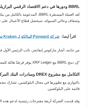
BBRL ودورها في دعم الاقتصاد الرقمي البرازيلي
وشفاف وعالي السيولة، سيحصل قطاع الأعمال على فر
اقرأ ايضا:
شركة Payward المالكة لـ Kraken تسعى للحصول على ترخيص بنك كريبتو في الولايات المتحدة
من جانبه، أشار ماركوس إنفانجر، نائب الرئيس الأول في RippleX، إلى الأهمية الاستراتيجية لهذه العملة المستقرة، حيث
“إن دمج BBRL مع XRP Ledger يوفر فرصًا هائلة للمعاملات الرقمية في البرازيل، كما يشكل نقطة انطلاق لاعتماد أوسع عبر أمريكا الجنوبية وخارجها.”
التكامل مع مشروع DREX ومبادرات البنك المركزي
قائمة على البلوكشين.
وقد قدمت الشركة أربعة مقترحات رئيسية لدعم هذه الم