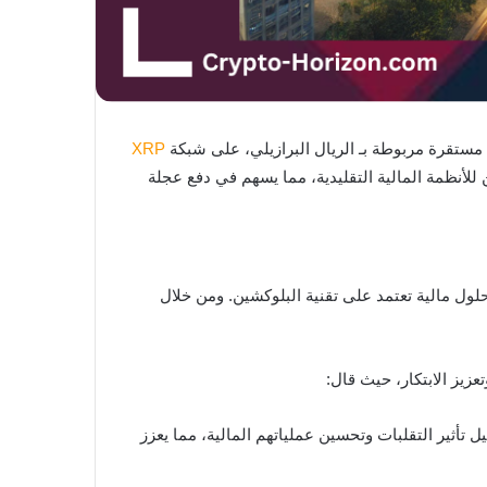
XRP
آمن للأنظمة المالية التقليدية، مما يسهم في دفع عجلة
المركز السادس في السوق المصرفي بين البنوك في البرازيل، تسعى مجموعة Braza إلى تطوير حلول مالية تعتمد على تقنية البلوكشين. ومن خلال
ل. ومن خلال BBRL، سيتمكن الأفراد والشركات من تقليل تأثير التقلبات وتحسين عملياتهم المالية، مما يعزز