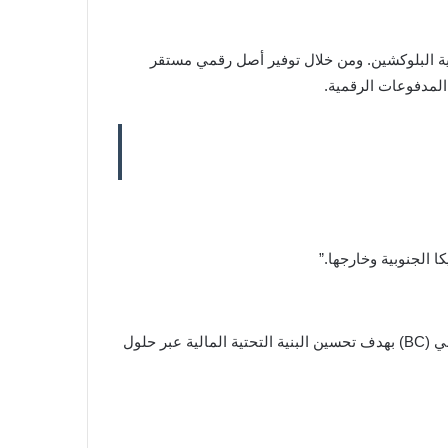
لمعاملات المستندة إلى تقنية البلوكشين. ومن خلال توفير أصل رقمي مستقر
لمدفوعات الرقمية.
بالتوازي مع تطويرها في مجال البلوكشين، تشارك مجموعة Braza في مشروع DREX، وهو مبادرة يقودها البنك المركزي البرازيلي (BC) بهدف تحسين البنية التحتية المالية عبر حلول