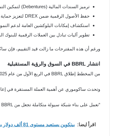
ترميز السندات المالية (Debentures) لتمكين التمويل الرقمي
حفظ الأصول الرقمية ضمن DREX لتعزيز حماية الاستثمارات
استكشاف إمكانات البلوكشين العامة لدعم النمو 
تطوير آليات تبادل بين العملات الرقمية للبنوك المركزية (CBDCs) لتعزيز التكامل 
ورغم أن هذه المقترحات ما زالت قيد التقييم، فإن ساكوموري متفائل بالدور الريادي 
انتشار BBRL في السوق والرؤية المستقبلية
من المخطط إطلاق BBRL في الربع الأول من عام 2025، وستكون متاحة أولًا للعملاء المؤسسيين، يلي ذلك توسيع نطاقها ليشمل المستخدمين الأفراد عبر تطبيق Braza On.
وتحدث ساكوموري عن أهمية العملة المستقرة في إعادة
“نعمل على بناء شبكة سيولة متكاملة تجعل من BBRL أحد الأصول الأساسية في الاقتصاد الرقمي البرازيلي، مما يوفر شفافية واستقرارًا أكبر.”
اقرأ ايضا:
بيتكوين يستعيد مستوى 81 ألف دولار بعد تصفية مراكز شراء بقيمة 109 مليون دولار