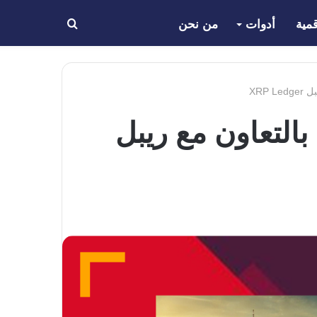
مية
أدوات
من نحن
بحث
عن
بنك Braza سيطلق العملة المستقرة BBRL بالتعاون مع ريبل