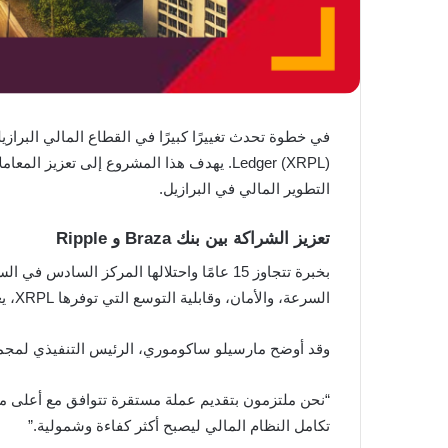
في خطوة تحدث تغييرًا كبيرًا في القطاع المالي البرازيلي، أعلنت مجموعة Braza عن إطلاق العملة المستقرة BBRL، وهي عملة م
Ledger (XRPL). يهدف هذا المشروع إلى تعز
التطوير المالي في البرازيل.
تعزيز الشراكة بين بنك Braza و Ripple
السرعة، والأمان، وقابلية التوسع التي توفرها XRPL، يعمل البنك على توسيع خدماته الرقمية لضمان شمول مالي أكبر.
وقد أوضح مارسيلو ساكوموري، الرئيس التنفيذي لمجموعة Braza، أن إطلاق BBRL يعكس التزام المجموعة بالاستقرار المالي وتعزيز الابتك
تكامل النظام المالي ليصبح أكثر كفاءة وشمولية.”