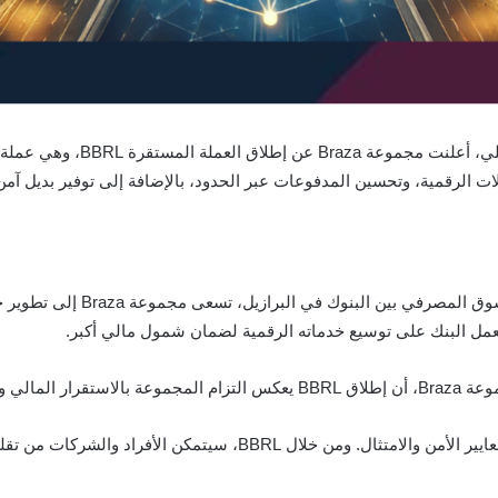
ستقرة مربوطة بـ الريال البرازيلي، على شبكة
يز المعاملات الرقمية، وتحسين المدفوعات عبر الحدود، بالإضافة إلى توفير بديل 
بخبرة تتجاوز 15 عامًا واحتلالها 
ار، حيث قال:
“نحن ملتزمون بتقديم عملة مستقرة تتوافق مع أعلى معايير الأمن والامتثا