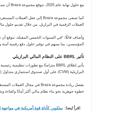
مع حلول نهاية عام 2025، تتوقع مجموعة Braza أن تستحوذ BBRL على 30٪ من سوق العملات المستقرة في البرازيل، مدفوعةً بتزايد الطلب على الحلول المالية الرقمية الحديثة.
كما تسعى مجموعة Braza إلى جعل 
العملات الرقمية في البرازيل، من خلال تقديم حلول مال
المؤسسي، بما يسهم في توفير حلول دفع رقمية آمنة وس
تأثير BBRL على النظام المالي البرازيلي
يأتي إطلاق BBRL متزامنًا مع تطورات تن
البرازيلية (CVM) على أول صندوق استثماري متداول (ETF) لعملة XRP الفورية في العالم، مما يعزز دور البرازيل كمركز رئيسي للحلول المالية القائمة على البلوكشين.
خطوة جوهرية نحو بناء نظام مالي أكثر أمانًا وكفاءة و
اقرأ ايضا:
بيتكوين كأداة قوة أمريكية في مواجهة 