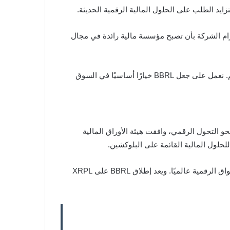
 على التزام الشركة بأن تصبح مؤسسة مالية رائدة في مجال
وأضاف قائلًا: “في السنوات الخمس المقبلة، نتوقع أن تصبح العملات المستقرة جزءًا لا يتجزأ من أنظمة التبادل المالي حول العالم. نعمل على جعل BBRL خيارًا أساسيًا في السوق
ل نحو التحول الرقمي، وافقت هيئة الأوراق المالية
بفضل ريادة مجموعة Braza في مجال العملات المستقرة، ومع تزايد وضوح القوانين التنظيمية، باتت البرازيل واحدة من أهم الأسواق الرقمية عالميًا. ويعد إطلاق BBRL على XRPL