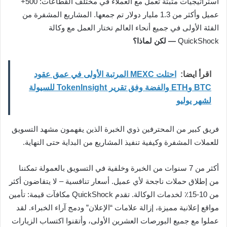
استراتيجيات مثبتة تعمل مع العملاء في مختلف القطاعات: 500+
عميل وأكثر من 1.3 مليار دولار تم جمعها. المشاريع المشفرة من
الفئة الأولى في جميع أنحاء العالم تختار العمل مع وكالة
QuickShock
— لكن لماذا؟
اقرأ ايضا:
احتلت MEXC المرتبة الأولى في عمق عقود
BTC وETH والفضة وفق تقرير TokenInsight للسيولة
لشهر يوليو
فريق كبير من المحترفين ذوي الخبرة الذين يفهمون مشهد التسويق
للعملات المشفرة وكيفية تنفيذ المشاريع من البداية حتى النهاية.
أكثر من 7 سنوات من الخبرة وخلفية في التسويق بالعمولة تمكننا
من إطلاق حملات ناجحة لأي عميل. أسعار تنافسية – لا يتقاضون أكثر
من 10-15٪ لخدمات الوكالة. تقدم QuickShock مكافآت قيمة: تأمين
مواقع إعلانية مميزة، إزالة علامات “الإعلان” ودمج آراء الخبراء. لقد
عملوا مع جميع البورصات العشرين الأولى، وأتقنوا اكتساب الزيارات