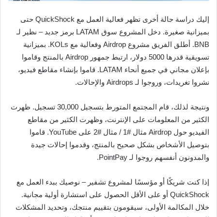
إليك دراسة حالة أخرى تظهر فعالية العمل مع QuickShock حتى
بميزانية صغيرة. دخل المشروع سوق LATAM برمز جديد – نظير لـ
BNB. أطلق الفريق مشروع Airdrop وفعالية مع KOLs. بميزانية
تسويقية قدرها 5000 دولار، ارتبط جمهور Airdrop بالمنتج وقاموا
بإعلان مجاني في جميع أنحاء LATAM. قاموا بإنشاء مقاطع فيديو،
نشروا تغريدات، وروجوا لـ Airdrops والإحالات.
ونتيجة لذلك، قام المجتمع المتورط بتسجيل 30,000 تسجيل. ظهرت
الكثير من المعلومات على الإنترنت، وظهرت الكثير من مقاطع
الفيديو حول Airdrop مثال #1 / مثال #2 على YouTube. قاموا
بتوصيل الأشخاص بشكل صحيح بالمنتج، وقدموا إحالات جيدة
والمدونون أنفسهم روجوا لـ PointPay.
إذا كنت شريكًا أو مؤسسًا لمشروع تشفير – نوصيك ببدء العمل مع
QuickShock أو على الأقل الحصول على استشارة أولية مجانية.
خلال المكالمة الأولى، سيقومون بتقييم منتجك، وتحديد المشكلات