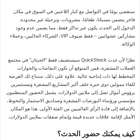
ستقضي يومًا في التواصل مع كبار اللاعبين في السوق في مكان
فاخر يتضمن مسبحًا، طعامًا، مشروبات، ونرجيلة غير محدودة.
الدخول إلى الحدث يكون عبر تذاكر فقط، مما يضمن عدم وجود
مشاركين عشوائيين – فقط ضيوف VIP، الشركاء الحاليين، وعملاء
الوكالة.
نظرًا لأن حدث QuickShock سيستضيف فقط “الحيتان” في مجتمع
العملات المشفرة، فمن المتوقع أن تكون النقاشات والحوارات
المخطط لها ذات إنتاجية عالية. علاوة على ذلك، ستتاح لك الفرصة
للقاء ممولين ذوي خبرة خلف أكبر المشاريع المشفرة ومستثمرين
برؤوس أموال تصل إلى ملايين الدولارات. يشمل الحضور المنتظمون
مؤسسي ورؤساء البورصات المشفرة وصناديق الاستثمار والتحوط،
بالإضافة إلى قادة الرأي العالميين من الفئة الأولى. هذا هو المكان
الأمثل لإقامة علاقات جديدة قيمة وإتمام صفقات بملايين الدولارات.
كيف يمكنك حضور الحدث؟