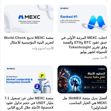
احتلت MEXC المرتبة الأولى في
منصة MEXC تدمج World-Check
عمق عقود BTC وETH والفضة
لتعزيز البنية المؤسسية للامتثال
وفق تقرير TokenInsight
منذ أسبوع واحد
للسيولة لشهر يوليو
منذ يومين
أفضل بديل منصة BitMEX: هل
منصة MEXC تعلن عن تسجيل 7.1
MEXC هي الخيار المناسب
مليار USDT في حجم تداول عقود
للمتداولين؟
SpaceX الآجلة خلال الربع الثاني