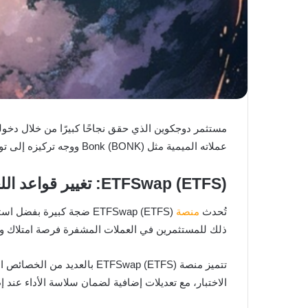
عملاته الميمية مثل Bonk (BONK) ووجه تركيزه إلى توكنات
ETFSwap (ETFS): تغيير قواعد اللعبة عبر التوكنات المستندة إلى صناديق الاستثمار المتداولة (ETFs)
تُحدث
منصة
ذلك للمستثمرين في العملات المشفرة فرصة امتلاك وتدا
الاختبار، مع تعديلات إضافية لضمان سلاسة الأداء عند إط