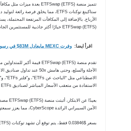
ستاكينغ توكنات ETFS، مما يخلق فرصة
الأرباح. بالإضافة إلى المكافآت المرتفعة المحتملة،
ETFSwap (ETFS) خيارًا أكثر جاذبية للمستثمرين الجادين مثل مستثمر دوجكوين.
اقرأ ايضا:
وفرت MEXC مايعادل 83M$ في رسوم التداول وبلغت ذروة المدخرات الفردية أكثر من 300,000$
الاستفادة من متعقب الأسعار المباشر لصناديق ETFs للبقاء على اطلاع دائم بأسعارها في الوقت الفعلي.
بعيدًا عن الابتكار، أثبتت منصة ETFSwap (ETFS) مصداقيتها. حيث اجتاز فريق المنصة بنجاح
الأمن السيبراني الرائدة CyberScope، مما يعزز سمعتها. يمكن للمستثمرين في دوجكوين أن يكونوا واثقين من أن ETFSwap (ETFS) مبنية على الشفافية والأمان.
بسعر $0.03846 فقط، يتم توقع أن تشهد توكنات ETFSwap (ETFS) نموًا كبيرًا من قبل المحللين. انتهز الفرصة الآن واستثمر في توكنات ETFS لتحقيق عوائد رائعة على استثمارك.