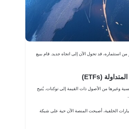
بيرًا من خلال دخوله المبكر في مشروع Bonk (BONK) وجنى عائدًا مذهلًا بلغ 1.3 مليون دولار من استثماره، قد تحول الآن إلى اتجاه جديد. قام ببيع
بيرة بفضل استخدامها الرائد الذي يتيح تحويل صناديق الاستثمار المتداولة (ETFs) المؤسسية وغيرها من الأصول ذات القيمة إلى توكنات. يُتيح
ت لصالح المستثمرين. بعد أكثر من 15 أسبوعًا من التطوير والاختبارات الخلفية، أصبحت المنصة الآن حية على شبكة