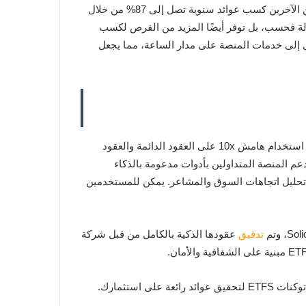
تتميز منصة ETFSwap (ETFS) بعدة ميزات مثل مكافآت الستاكينغ؛ حيث يمكن للمستثمرين مثل مستثمر دوجكوين والمستخدمين الآخرين كسب عوائد سنوية تصل إلى 87% من خلال
عزز السيولة فحسب، بل توفر أيضًا المزيد من الفرص لكسب
ل إلى خدمات المنصة على مدار الساعة، مما يجعل
تقدم منصة ETFSwap (ETFS) قيمة أكبر للمتداولين مقارنة بالعملات الميمية مثل Bonk (BONK). يمكن للمتداولين على المنصة استخدام هامش 10x على العقود الدائمة والعقود
50 عند تداول صناديق الاستثمار المتداولة (ETFs)، مما يتيح تحقيق أرباح تصل إلى 30,000%. كما تدعم المنصة المتداولين بأدوات مدعومة بالذكاء
ارات تداول أكثر ذكاءً من خلال تحليل اتجاهات السوق والمشاعر. يمكن للمستخدمين
تدقيق
عقودها الذكية بالكامل من قبل شركة