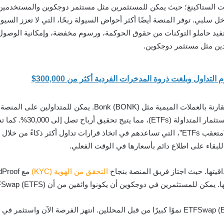
 رائعة لتوليد دخل سلبي. توفر المنصة أيضًا أكثر أحواض السيولة ربحًا، التي لا ت
 يستفيد حاملو التوكنات من حقوق الحوكمة، ورسوم مخفضة، وإمكانية الوصو
الآجلة والسلع، وحتى هامش x
الاصطناعي مثل “الباحث عن ETFs”، و”فلتر ETFs”، و”متعقب ETFs”، التي تساعدهم في اتخاذ قر
التحقق من الهوية (KYC)
مع SolidProof، وتم