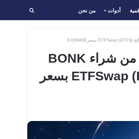
مية
أدوات
من نحن
بحث
عن
مستثمر دوجكوين الذي حقق 1.3 مليون دولار من شراء BONK
مبكرًا يتخلى عن العملات الميمية لصالح ETFSwap (ETFS) بسعر