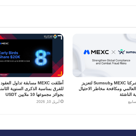
تتعاون شركتا MEXC وSumsub لتعزيز
أطلقت MEXC مسابقة تداول العقو
 العالمي ومكافحة مخاطر الاحتيال
للفرق بمناسبة الذكرى السنوية الثامنة
ة الناشئة
بجوائز مجموعها 10 ملايين USDT
أبريل 10, 2026