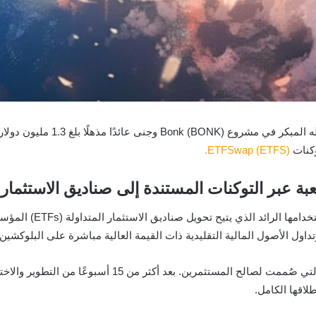
مستثمر دوجكوين الذي حقق نجاحًا ك
ETFSwap (ETFS).
ETFSwap (ETFS) ضجة ك
ول الأصول المالية التقليدية ذات القيمة العالية مباشرة على البلوكشين.
تتميز منصة ETFSwap (ETFS) بالعديد من الخصائص التي صُمم
لاقها الكامل.