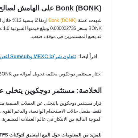
Bonk (BONK) على الهامش لصالح توكن مستند إلى الإيثريوم أكثر قيمة
شهدت عملة
Bonk (BONK)
قد يضع المستثمرين في موقف صعب.
اقرأ ايضا:
تتعاون شركتا MEXC وSumsub لتعزيز الامتثال العالمي ومكافحة مخاطر الاحتيال في الهوية الناشئة
اختار مستثمر دوجكوين بحكمة تحويل أمواله من BONK إلى منصة ETFSwap (ETFS) للحصول على عوائد أكثر أمانًا وضمانًا على استثماره.
الخلاصة: مستثمر دوجكوين يتخلى عن BONK لصالح Swap (ETFS
قرار مستثمر دوجكوين بالتخلي عن العملات الميمية مثل BONK لصالح توكن
الموجة التالية من الابتكار في عالم العملات المشفرة.
للمزيد من المعلومات حول البيع المسبق لتوكنات ETFS: