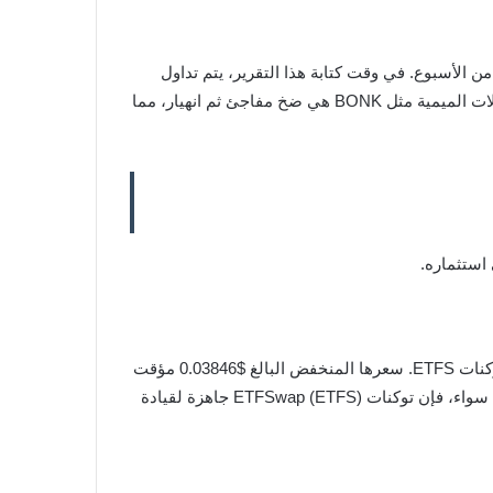
 وقت سابق من الأسبوع. في وقت كتابة هذا التقرير، يتم تداول
BONK بسعر $0.00002273 وتبلغ قيمتها السوقية 1.6 مليار دولار. ومع ذلك، يعرف مستثمر دوجكوين جيدًا أن الرواية الشائعة للعملات الميمية مثل BONK هي ضخ مفاجئ ثم انهيار، مما
يعكس الكثير حول إمكانات توكنات ETFS. سعرها المنخفض البالغ $0.03846 مؤقت
فقط. بفضل حالات الاستخدام الواقعية، والدعم القوي، والعديد من الميزات التي تجذب المستثمرين الأفراد والمؤسسات على حد سواء، فإن توكنات ETFSwap (ETFS) جاهزة لقيادة