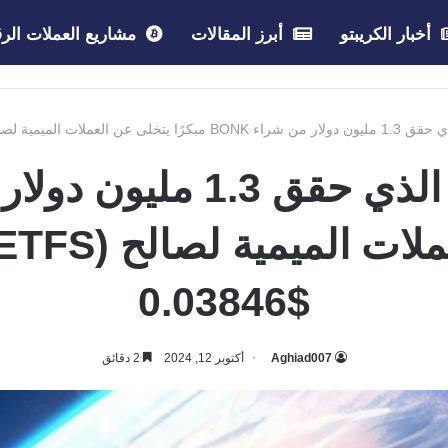
أخبار الكريبتو
أبرز المقالات
مشاريع العملات الرق
صالح ETFSwap (ETFS) بسعر $0.03846
$0.03846
Aghiad007
أكتوبر 12, 2024
2 دقائق