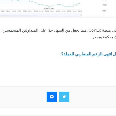
متاحة الآن على منصة CoinEx، مما يجعل من السهل جدًا على المتداولين
ك بحكمة وبحذر.
تويتر
ماسنجر