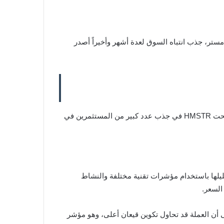
 في السوق، وقد شهدت واحدة من أنجح عمليات الإطلاق هذا العام. مشروع Tap-2-Earn الأول، هامستر، جذب انتباه السوق لعدة أشهر وأخيراً أصدر
CoinEx، مما جذب اهتمامًا أكبر بهذه العملة الرقمية. ومع بضعة أشهر فقط منذ إطلاقها، نجحت HMSTR في جذب عدد كبير من المستثمرين في
يلها باستخدام مؤشرات تقنية مختلفة والنشاط
السعر.
ى أن العملة قد تحاول تكوين قيعان أعلى، وهو مؤشر