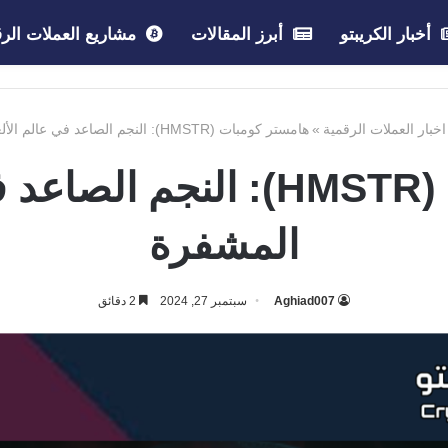
أخبار الكريبتو
أبرز المقالات
مشاريع العملات الرق
اخبار العملات الرقمية
»
هامستر كومبات (HMSTR): النجم الصاعد في عالم الألعاب المشفرة
هامستر كومبات (HMSTR): الن
المشفرة
Aghiad007
سبتمبر 27, 2024
2 دقائق