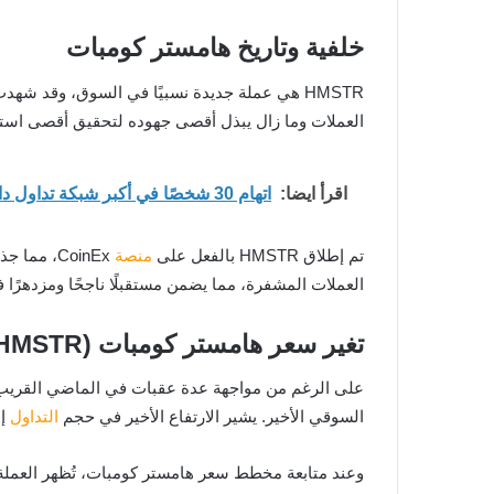
خلفية وتاريخ هامستر كومبات
العملات وما زال يبذل أقصى جهوده لتحقيق أقصى استف
اقرأ ايضا:
اتهام 30 شخصًا في أكبر شبكة تداول داخلي مرتبطة بمكاتب محاماة أمريكية
تم إطلاق HMSTR بالفعل على
منصة
العملات المشفرة، مما يضمن مستقبلًا ناجحًا ومزدهرًا ف
تغير سعر هامستر كومبات (HMSTR)
على الرغم من مواجهة عدة عقبات في الماضي القريب، 
السوقي الأخير. يشير الارتفاع الأخير في حجم
التداول
إل
وعند متابعة مخطط سعر هامستر كومبات، تُظهر العملة س