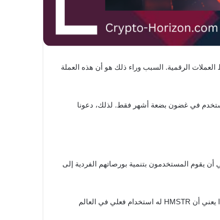
ط العملات الرقمية. السبب وراء ذلك هو أن هذه العملة
هدت هذه العملة ارتفاعًا هائلًا في سعر السوق، لتصبح ثالث أسرع تطبيق يصل إلى 150 مليون مستخدم في غضون بضعة أشهر فقط. لذلك، دعونا
 أن يقوم المستخدمون بتنمية بورصاتهم الفردية إلى
HMSTR هو الرمز الذي يتم استخدامه داخل نظام هامستر كومبات، ويتيح للمستخدمين إجراء مختلف المعاملات داخل اللعبة. وهذا يعني أن HMSTR له استخدام فعلي في العالم