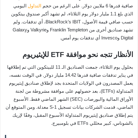
صافية قدرها 6 ملايين دولار. على الرغم من حجم
التداول
اليومي
الذي بلغ 1.1 مليار دولار يوم الثلاثاء، لم تشهد أكبر صندوق بيتكوين
حسب صافي قيمة الأصول، BlackRock’s IBIT، أي تدفقات. ولم
تشهد صناديق أخرى من Franklin Templeton وValkyrie وGalaxy
Digital وInvesco أي تدفقات يوم أمس.
الأنظار تتجه نحو موافقة ETF للإيثيريوم
بحلول يوم الثلاثاء، جمعت الصناديق الـ 11 للبيتكوين التي تم إطلاقها
في يناير تدفقات صافية قدرها 14.42 مليار دولار. في الوقت نفسه،
يعمل المصدرون في الولايات المتحدة بجد لإطلاق صناديق إيثيريوم
المتداولة (ETFs)، بعد حصولهم على موافقة مشروطة من لجنة
الأوراق المالية والبورصات (SEC) الشهر الماضي فقط. الأسبوع
الماضي، قدمت الشركات بيانات تسجيل S-1 معدلة. ومن المتوقع أن
يتم إطلاق صناديق إيثيريوم المتداولة الأسبوع المقبل، وفقًا لإريك
بالشوناس، كبير محللي ETFs في بلومبيرج.