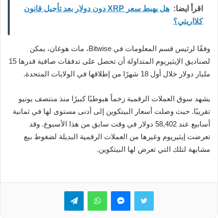
اقرأ ايضا:
هل يهبط سعر XRP دون دولار بعد تأجيل قانون
كلااريتي؟
وفقًا لرئيس قسم المعلومات في Bitwise، مات هوغان، يمكن
لصناديق الإيثيريوم المتداولة أن تحصل على تدفقات صافية قدرها 15
مليار دولار خلال أول 18 شهرًا من إطلاقها في الولايات المتحدة.
يشهد سوق العملات الرقمية زخماً هبوطيًا كبيرًا منذ منتصف يونيو
تقريبًا. حيث وصلت أسعار البيتكوين إلى أدنى مستوى لها في ثمانية
أسابيع عند 58,402 دولار في وقت سابق من هذا الأسبوع. وقد
تعرضت إيثيريوم وغيرها من العملات الرقمية البديلة لضغوط بيع
مشابهة لتلك التي تعرض لها البيتكوين.
تويتر
ماسنجر
واتساب
تيلقرام