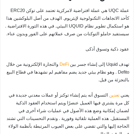
عملة UQC هي عملة افتراضية لامركزية تعتمد على توكن ERC20
كأحد الاتجاهات التكنولوجية لإيثريوم. الهدف من أصل البلوكشين هذا
هو استكمال تطوير نظام UQUID البيئي. في هذه الثورة الافتراضية .
سيستفيد حاملو التوكنات من صرف عملاتهم على الفور وبدون عناء.
عقود ذكية وتسوق أذكى
تهدف Uquid إلى إنشاء جسر بين
DeFi
والتجارة الإلكترونية من خلال
Defito . وهو نظام بيئي جديد يضم مفاهيم لم نشهدها في قطاع البيع
بالتجزئة من قبل.
يعني
تعدين
التسوق أنه يتم إنشاء توكنز أو عملات معدني جديدة في
كل مرة يشتري فيها العميل عنصرًا ويتم استخدام العقود الذكية
لضمان إمكانية وضع هذه الأصول في عمليات شراء أخرى في
المستقبل. هذه العملية تلقائية وفورية . وتقدم التحسينات التي تشتد
الحاجة إليها والتي تقضي على بعض العيوب المرتبطة بأنظمة الولاء
في الوقت الحالي.