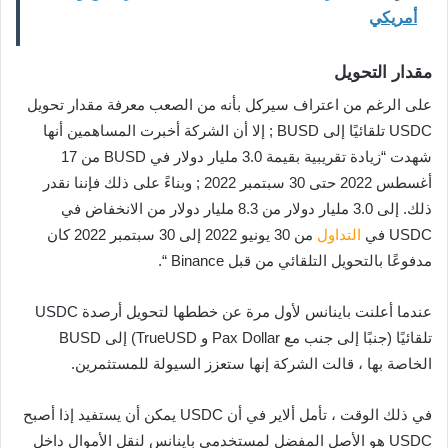
أمريكي
مقدار التحويل
على الرغم من اعتراف سيركل بأنه من الصعب معرفة مقدار تحويل
USDC تلقائيًا إلى BUSD ; إلا أن الشركة أخبرت المساهمين أنها
شهدت “زيادة تقريبية بقيمة 3.0 مليار دولار في BUSD من 17
أغسطس 2022 حتى 30 سبتمبر 2022 ; وبناءً على ذلك فإننا نقدر
ذلك. إلى 3.0 مليار دولار من 8.3 مليار دولار من الانخفاض في
USDC في
التداول
من 30 يونيو 2022 إلى 30 سبتمبر 2022 كان
مدفوعًا بالتحويل التلقائي من قبل Binance “.
عندما أعلنت باينانس لأول مرة عن خططها لتحويل أرصدة USDC
تلقائيًا (جنبًا إلى جنب مع Pax Dollar و TrueUSD) إلى BUSD
الخاصة بها ، قالت الشركة إنها ستعزز السيولة للمستثمرين.
في ذلك الوقت ، تأمل ألاير في أن USDC يمكن أن يستفيد إذا أصبح
USDC هو الأصل المفضل لمستخدمي باينانس لنقل الأموال داخل