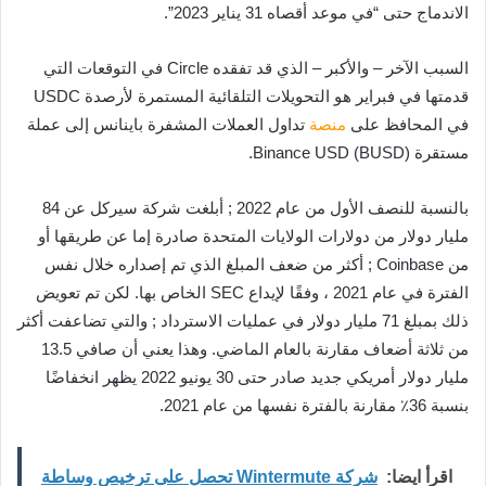
الاندماج حتى “في موعد أقصاه 31 يناير 2023”.
السبب الآخر – والأكبر – الذي قد تفقده Circle في التوقعات التي
قدمتها في فبراير هو التحويلات التلقائية المستمرة لأرصدة USDC
في المحافظ على
منصة
تداول العملات المشفرة باينانس إلى عملة
مستقرة Binance USD (BUSD).
بالنسبة للنصف الأول من عام 2022 ; أبلغت شركة سيركل عن 84
مليار دولار من دولارات الولايات المتحدة صادرة إما عن طريقها أو
من Coinbase ; أكثر من ضعف المبلغ الذي تم إصداره خلال نفس
الفترة في عام 2021 ، وفقًا لإيداع SEC الخاص بها. لكن تم تعويض
ذلك بمبلغ 71 مليار دولار في عمليات الاسترداد ; والتي تضاعفت أكثر
من ثلاثة أضعاف مقارنة بالعام الماضي. وهذا يعني أن صافي 13.5
مليار دولار أمريكي جديد صادر حتى 30 يونيو 2022 يظهر انخفاضًا
بنسبة 36٪ مقارنة بالفترة نفسها من عام 2021.
اقرأ ايضا:
شركة Wintermute تحصل على ترخيص وساطة