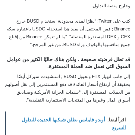
وخارج منصة التداول.
كتب على Twitter: “نظرًا لمدى محدودية استخدام BUSD خارج
Binance ; فمن المحتمل أن يفيد هذا استخدام USDC باعتباره سكة
CEX و DEX المستقرة المفضلة”. “ما لم تتمكن Binance من إقناع
جميع منافسيها بالوقوف وراء BUSD. من غير المرجح.”
قد تظل فرضيته صحيحة ، ولكن هناك حاليًا الكثير من عوامل
السوق التي تعمل ضد العملة المستقرة.
إلى جانب انهيار FTX وتحويل BUSD ; استشهدت سيركل أيضًا
بحقيقة أن ارتفاع أسعار الفائدة قد دفع المستثمرين إلى نقل أصولهم
من العملات المستقرة إلى “سندات الخزانة الأمريكية وصناديق
أسواق المال وغيرها من المنتجات الاستثمارية التقليدية”.
اقرأ ايضا:
أوندو فاينانس تطلق شبكتها الجديدة للتداول
السريع