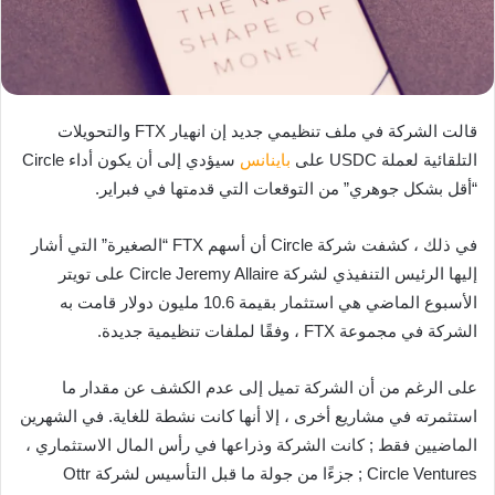
قالت الشركة في ملف تنظيمي جديد إن انهيار FTX والتحويلات
التلقائية لعملة USDC على
باينانس
سيؤدي إلى أن يكون أداء Circle
“أقل بشكل جوهري” من التوقعات التي قدمتها في فبراير.
في ذلك ، كشفت شركة Circle أن أسهم FTX “الصغيرة” التي أشار
إليها الرئيس التنفيذي لشركة Circle Jeremy Allaire على تويتر
الأسبوع الماضي هي استثمار بقيمة 10.6 مليون دولار قامت به
الشركة في مجموعة FTX ، وفقًا لملفات تنظيمية جديدة.
على الرغم من أن الشركة تميل إلى عدم الكشف عن مقدار ما
استثمرته في مشاريع أخرى ، إلا أنها كانت نشطة للغاية. في الشهرين
الماضيين فقط ; كانت الشركة وذراعها في رأس المال الاستثماري ،
Circle Ventures ; جزءًا من جولة ما قبل التأسيس لشركة Ottr