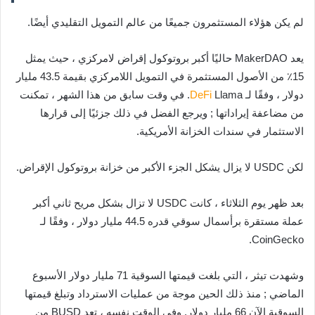
لم يكن هؤلاء المستثمرون جميعًا من عالم التمويل التقليدي أيضًا.
يعد MakerDAO حاليًا أكبر بروتوكول إقراض لامركزي ، حيث يمثل
15٪ من الأصول المستثمرة في التمويل اللامركزي بقيمة 43.5 مليار
دولار ، وفقًا لـ
DeFi
Llama. في وقت سابق من هذا الشهر ، تمكنت
من مضاعفة إيراداتها ; ويرجع الفضل في ذلك جزئيًا إلى قرارها
الاستثمار في سندات الخزانة الأمريكية.
لكن USDC لا يزال يشكل الجزء الأكبر من خزانة بروتوكول الإقراض.
بعد ظهر يوم الثلاثاء ، كانت USDC لا تزال بشكل مريح ثاني أكبر
عملة مستقرة برأسمال سوقي قدره 44.5 مليار دولار ، وفقًا لـ
CoinGecko.
وشهدت تيثر ، التي بلغت قيمتها السوقية 71 مليار دولار الأسبوع
الماضي ; منذ ذلك الحين موجة من عمليات الاسترداد وتبلغ قيمتها
السوقية الآن 66 مليار دولار. وفي الوقت نفسه ، تعد BUSD من