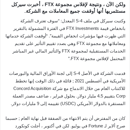
ولكن الآن ، ونتيجة لإفلاس مجموعة FTX ، أخبرت سيركل
مستثمريها أنها أوقفت جميع المعاملات مع الشركة.
وكتبت سيركل في ملف S-4 المعدل: “سوف تعترف الشركة
بانخفاض قيمة FTX Investments في الفترة المشمولة بالتقرير
التي ظهرت فيها مؤشرات انخفاض القيمة”. “أوقفت الشركة خدماتها
ومعاملاتها مع مجموعة FTX وهي بصدد تقييم التأثير على تقديم
الخدمات المستقبلية لمجموعة FTX والتأثير المالي غير المباشر
المحتمل لإفلاس مجموعة FTX.”
قدمت الشركة في الأصل S-4 إلى لجنة الأوراق المالية والبورصات
الأمريكية في أغسطس 2021 ; قائلة في ذلك الوقت إنها تخطط
للاكتتاب العام من خلال الاندماج مع شركة Concord Acquisition
Corp بتقييم 4.5 مليار دولار. بحلول فبراير ، ضاعف مصدر العملة
المستقرة بالدولار الأمريكي (USDC) تقييمه إلى 9 مليارات دولار.
كان من المفترض أن يتم الانتهاء من الصفقة قبل نهاية العام ; حسبما
صرح ألاير لـ Fortune في يوليو. لكن في أكتوبر ، أجلت كونكورد