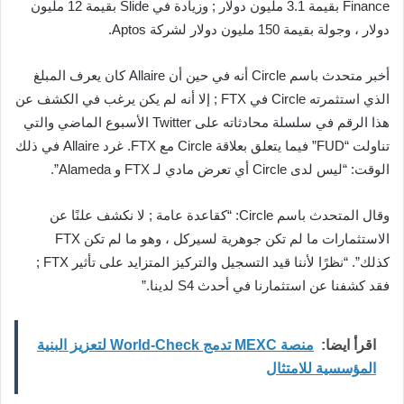
Finance بقيمة 3.1 مليون دولار ; وزيادة في Slide بقيمة 12 مليون
دولار ، وجولة بقيمة 150 مليون دولار لشركة Aptos.
أخبر متحدث باسم Circle أنه في حين أن Allaire كان يعرف المبلغ
الذي استثمرته Circle في FTX ; إلا أنه لم يكن يرغب في الكشف عن
هذا الرقم في سلسلة محادثاته على Twitter الأسبوع الماضي والتي
تناولت “FUD” فيما يتعلق بعلاقة Circle مع FTX. غرد Allaire في ذلك
الوقت: “ليس لدى Circle أي تعرض مادي لـ FTX و Alameda”.
وقال المتحدث باسم Circle: “كقاعدة عامة ; لا نكشف علنًا عن
الاستثمارات ما لم تكن جوهرية لسيركل ، وهو ما لم تكن FTX
كذلك”. “نظرًا لأننا قيد التسجيل والتركيز المتزايد على تأثير FTX ;
فقد كشفنا عن استثمارنا في أحدث S4 لدينا.”
اقرأ ايضا:
منصة MEXC تدمج World-Check لتعزيز البنية
المؤسسية للامتثال