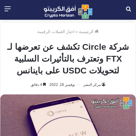
بحث
الق
عن
الرئيسية
»
اخبار العملات الرقمية
شركة Circle تكشف عن تعرضها لـ
FTX وتعترف بالتأثيرات السلبية
لتحويلات USDC على باينانس
مركز النشر
نوفمبر 16, 2022
4 دقائق